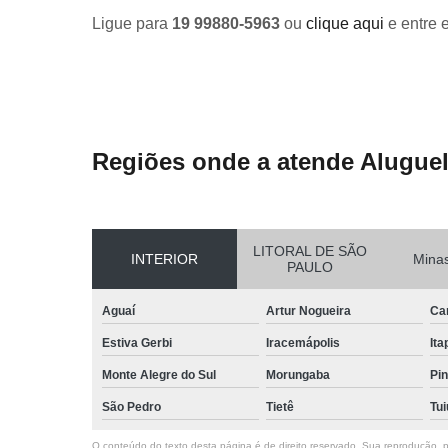
Ligue para
19 99880-5963
ou
clique aqui
e entre 
Regiões onde a atende Aluguel
LITORAL DE SÃO
INTERIOR
Minas
PAULO
Aguaí
Artur Nogueira
Ca
Estiva Gerbi
Iracemápolis
Ita
Monte Alegre do Sul
Morungaba
Pin
São Pedro
Tietê
Tui
O conteúdo do texto desta página é de direito reservado. Sua reprodução, pa