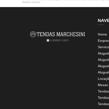
direitos autorais
.
NAV
Home
Empre
Servic
Alugue
Alugue
Alugue
Alugue
Locaçã
Mesas 
Tendas
Tendas 
Tendas