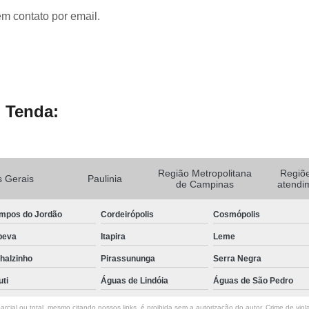
em contato por email.
 Tenda:
Região Metropolitana
Regiõ
 Gerais
Paulinia
de Campinas
atendi
mpos do Jordão
Cordeirópolis
Cosmópolis
peva
Itapira
Leme
halzinho
Pirassununga
Serra Negra
uti
Águas de Lindóia
Águas de São Pedro
rcial ou total, mesmo citando nossos links, é proibida sem a autorização do autor. Crime de viol