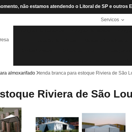
omento, não estamos atendendo o Litoral de SP e outros 
Servicos
Aluguel de Cadeiras
Aluguel de Mesas
Alugue
resa
Locação de Tendas
Mesas e Cadeiras de P
Tendas Cristais
Tendas de Lona
Tendas para A
Tendas para Eventos
Tendas
ara almoxarifado
tenda branca para estoque Riviera de São 
stoque Riviera de São Lo