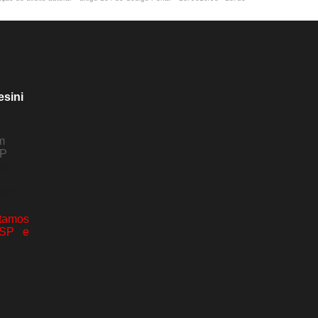
esini
m
SP
80-
com
amos
 SP e