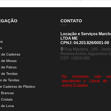
EGAÇÃO
CONTATO
Locação e Serviços March
LTDA ME
sa
CPNJ: 04.203.826/0001-09
os
Rua Macieira , 185 - Jardi
Roseira Acima Jaguariúna 
l de Cadeiras
CEP: 13820-000
(19) 998
l de Mesas
5963
(19) 99441-9120
contato@tendasmarchesini.
l de Palcos
l de Tendas
No momento, não est
o de Tendas
atendendo o Litoral de
outros Estados
e Cadeiras de Plástico
 Brancas
Cristais
 de Lona