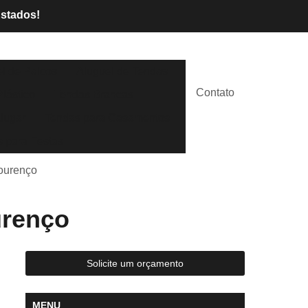
Estados!
l de Palcos
Aluguel de Tendas
Contato
lástico
Tendas Brancas
lugar
Tendas para Casamentos
 para Festas
Lourenço
urenço
Solicite um orçamento
MENU