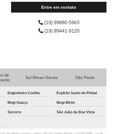
Entre em contato
(19) 99880-5963
(19) 99441-9120
es de
Sul Minas Gerais
São Paulo
mento
Engenheiro Coelho
Espírito Santo do Pinhal
Mogi Guaçu
Mogi Mirim
Socorro
São João da Boa Vista
ação de direito autoral – artigo 184 do Código Penal –
Lei 9610/98 - Lei de