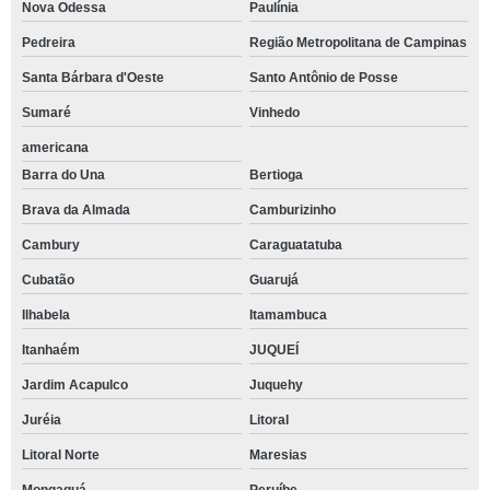
Nova Odessa
Paulínia
Pedreira
Região Metropolitana de Campinas
Santa Bárbara d'Oeste
Santo Antônio de Posse
Sumaré
Vinhedo
americana
Barra do Una
Bertioga
Brava da Almada
Camburizinho
Cambury
Caraguatatuba
Cubatão
Guarujá
Ilhabela
Itamambuca
Itanhaém
JUQUEÍ
Jardim Acapulco
Juquehy
Juréia
Litoral
Litoral Norte
Maresias