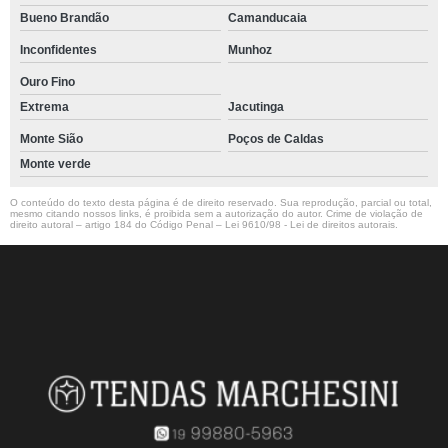
Bueno Brandão
Camanducaia
Inconfidentes
Munhoz
Ouro Fino
Extrema
Jacutinga
Monte Sião
Poços de Caldas
Monte verde
O conteúdo do texto desta página é de direito reservado. Sua reprodução, parcial ou total,
mesmo citando nossos links, é proibida sem a autorização do autor. Crime de violação de
direito autoral – artigo 184 do Código Penal –
Lei 9610/98 - Lei de direitos autorais
.