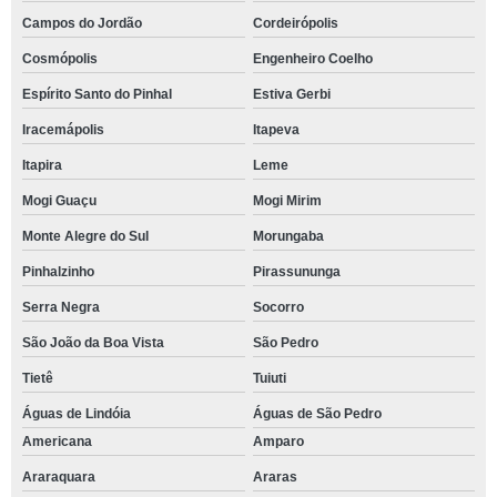
Campos do Jordão
Cordeirópolis
Cosmópolis
Engenheiro Coelho
Espírito Santo do Pinhal
Estiva Gerbi
Iracemápolis
Itapeva
Itapira
Leme
Mogi Guaçu
Mogi Mirim
Monte Alegre do Sul
Morungaba
Pinhalzinho
Pirassununga
Serra Negra
Socorro
São João da Boa Vista
São Pedro
Tietê
Tuiuti
Águas de Lindóia
Águas de São Pedro
Americana
Amparo
Araraquara
Araras