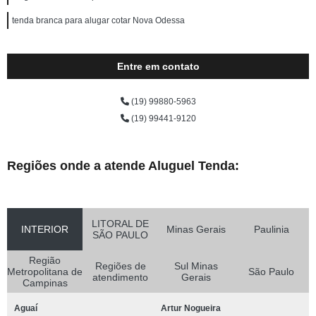
tenda branca para alugar cotar Nova Odessa
Entre em contato
(19) 99880-5963
(19) 99441-9120
Regiões onde a atende Aluguel Tenda:
LITORAL DE
INTERIOR
Minas Gerais
Paulinia
SÃO PAULO
Região
Regiões de
Sul Minas
Metropolitana de
São Paulo
atendimento
Gerais
Campinas
Aguaí
Artur Nogueira