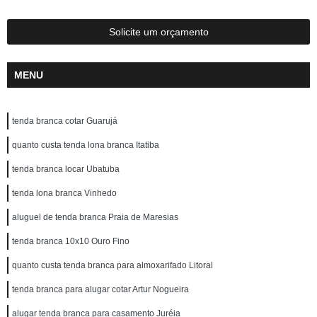
Solicite um orçamento
MENU
tenda branca cotar Guarujá
quanto custa tenda lona branca Itatiba
tenda branca locar Ubatuba
tenda lona branca Vinhedo
aluguel de tenda branca Praia de Maresias
tenda branca 10x10 Ouro Fino
quanto custa tenda branca para almoxarifado Litoral
tenda branca para alugar cotar Artur Nogueira
alugar tenda branca para casamento Juréia