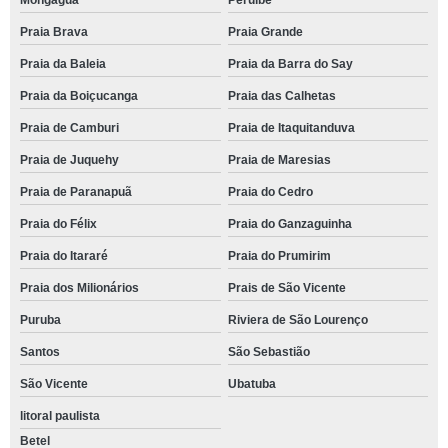
Mongaguá
Peruíbe
Praia Brava
Praia Grande
Praia da Baleia
Praia da Barra do Say
Praia da Boiçucanga
Praia das Calhetas
Praia de Camburi
Praia de Itaquitanduva
Praia de Juquehy
Praia de Maresias
Praia de Paranapuã
Praia do Cedro
Praia do Félix
Praia do Ganzaguinha
Praia do Itararé
Praia do Prumirim
Praia dos Milionários
Prais de São Vicente
Puruba
Riviera de São Lourenço
Santos
São Sebastião
São Vicente
Ubatuba
litoral paulista
Betel