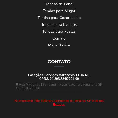
Tendas de Lona
Tendas para Alugar
Tendas para Casamentos
Tendas para Eventos
Tendas para Festas
Contato
Mapa do site
CONTATO
Locação e Serviços Marchesini LTDA ME
CPNJ: 04.203.826/0001-09
Rua Macieira , 185 - Jardim Roseira Acima Jaguariúna SP
CEP: 13820-000
(19) 99880-5963
(19) 99441-9120
contato@tendasmarchesini.com
No momento, não estamos atendendo o Litoral de SP e outros
Estados