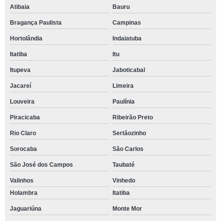
Atibaia
Bauru
Bragança Paulista
Campinas
Hortolândia
Indaiatuba
Itatiba
Itu
Itupeva
Jaboticabal
Jacareí
Limeira
Louveira
Paulínia
Piracicaba
Ribeirão Preto
Rio Claro
Sertãozinho
Sorocaba
São Carlos
São José dos Campos
Taubaté
Valinhos
Vinhedo
Holambra
Itatiba
Jaguariúna
Monte Mor