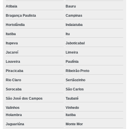
Atibaia
Bauru
Bragança Paulista
Campinas
Hortolândia
Indaiatuba
Itatiba
Itu
Itupeva
Jaboticabal
Jacareí
Limeira
Louveira
Paulínia
Piracicaba
Ribeirão Preto
Rio Claro
Sertãozinho
Sorocaba
São Carlos
São José dos Campos
Taubaté
Valinhos
Vinhedo
Holambra
Itatiba
Jaguariúna
Monte Mor