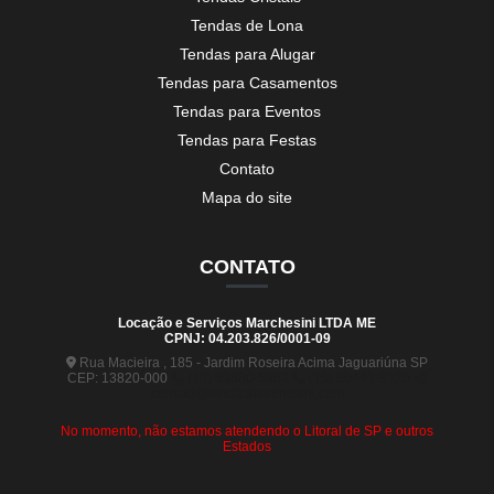
Tendas de Lona
Tendas para Alugar
Tendas para Casamentos
Tendas para Eventos
Tendas para Festas
Contato
Mapa do site
CONTATO
Locação e Serviços Marchesini LTDA ME
CPNJ: 04.203.826/0001-09
Rua Macieira , 185 - Jardim Roseira Acima Jaguariúna SP
CEP: 13820-000
(19) 99880-5963
(19) 99441-9120
contato@tendasmarchesini.com
No momento, não estamos atendendo o Litoral de SP e outros
Estados