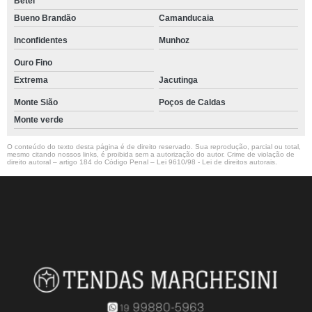
Betel
Bueno Brandão
Camanducaia
Inconfidentes
Munhoz
Ouro Fino
Extrema
Jacutinga
Monte Sião
Poços de Caldas
Monte verde
O conteúdo do texto desta página é de direito reservado. Sua reprodução, parcial ou total,
mesmo citando nossos links, é proibida sem a autorização do autor. Crime de violação de
direito autoral – artigo 184 do Código Penal –
Lei 9610/98 - Lei de direitos autorais
.