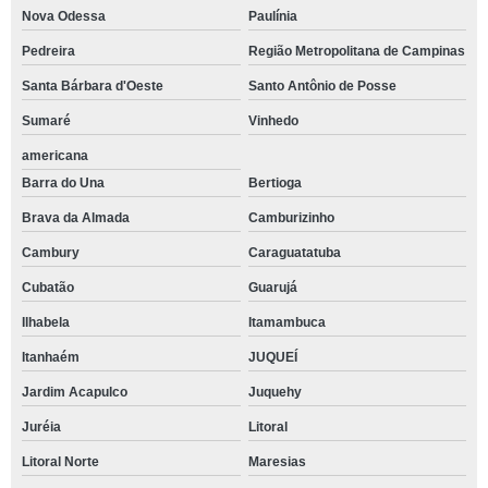
Nova Odessa
Paulínia
Pedreira
Região Metropolitana de Campinas
Santa Bárbara d'Oeste
Santo Antônio de Posse
Sumaré
Vinhedo
americana
Barra do Una
Bertioga
Brava da Almada
Camburizinho
Cambury
Caraguatatuba
Cubatão
Guarujá
Ilhabela
Itamambuca
Itanhaém
JUQUEÍ
Jardim Acapulco
Juquehy
Juréia
Litoral
Litoral Norte
Maresias