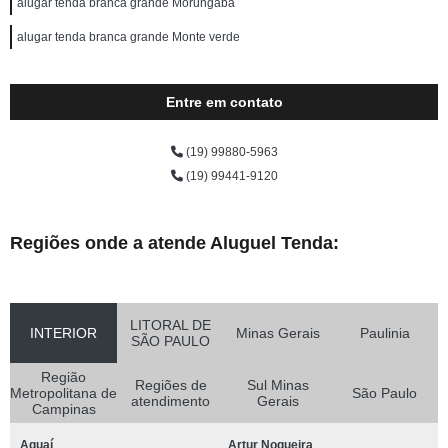
alugar tenda branca grande Morungaba
alugar tenda branca grande Monte verde
Entre em contato
(19) 99880-5963
(19) 99441-9120
Regiões onde a atende Aluguel Tenda:
LITORAL DE
INTERIOR
Minas Gerais
Paulinia
SÃO PAULO
Região
Regiões de
Sul Minas
Metropolitana de
São Paulo
atendimento
Gerais
Campinas
Aguaí
Artur Nogueira