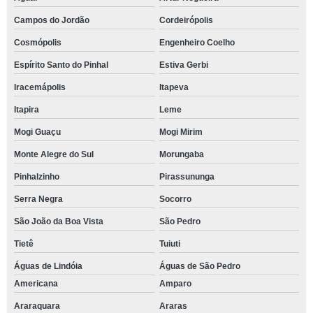
Campos do Jordão
Cordeirópolis
Cosmópolis
Engenheiro Coelho
Espírito Santo do Pinhal
Estiva Gerbi
Iracemápolis
Itapeva
Itapira
Leme
Mogi Guaçu
Mogi Mirim
Monte Alegre do Sul
Morungaba
Pinhalzinho
Pirassununga
Serra Negra
Socorro
São João da Boa Vista
São Pedro
Tietê
Tuiuti
Águas de Lindóia
Águas de São Pedro
Americana
Amparo
Araraquara
Araras