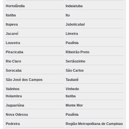
Hortolândia
Indaiatuba
Itatiba
Itu
Itupeva
Jaboticabal
Jacareí
Limeira
Louveira
Paulínia
Piracicaba
Ribeirão Preto
Rio Claro
Sertãozinho
Sorocaba
São Carlos
São José dos Campos
Taubaté
Valinhos
Vinhedo
Holambra
Itatiba
Jaguariúna
Monte Mor
Nova Odessa
Paulínia
Pedreira
Região Metropolitana de Campinas