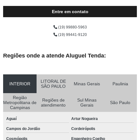
Entre em contato
(19) 99880-5963
(19) 99441-9120
Regiões onde a atende Aluguel Tenda:
LITORAL DE
INTERIOR
Minas Gerais
Paulinia
SÃO PAULO
Região
Regiões de
Sul Minas
Metropolitana de
São Paulo
atendimento
Gerais
Campinas
Aguaí
Artur Nogueira
Campos do Jordão
Cordeirópolis
Cosmópolis
Engenheiro Coelho