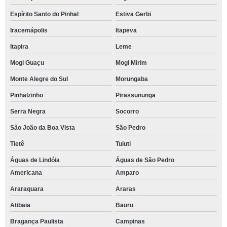
Espírito Santo do Pinhal
Estiva Gerbi
Iracemápolis
Itapeva
Itapira
Leme
Mogi Guaçu
Mogi Mirim
Monte Alegre do Sul
Morungaba
Pinhalzinho
Pirassununga
Serra Negra
Socorro
São João da Boa Vista
São Pedro
Tietê
Tuiuti
Águas de Lindóia
Águas de São Pedro
Americana
Amparo
Araraquara
Araras
Atibaia
Bauru
Bragança Paulista
Campinas