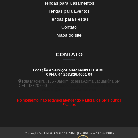
Tendas para Casamentos
Tendas para Eventos
Tendas para Festas
Contato
Mapa do site
CONTATO
Locação e Serviços Marchesini LTDA ME
CPNJ: 04.203.826/0001-09
Rua Macieira , 185 - Jardim Roseira Acima Jaguariúna SP
CEP: 13820-000
(19) 99880-5963
(19) 99441-9120
contato@tendasmarchesini.com
No momento, não estamos atendendo o Litoral de SP e outros
Estados
Copyright © TENDAS MARCHESINI. (Lei 9610 de 19/02/1998)