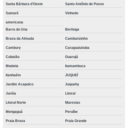
Santa Bárbara d'Oeste
Santo Antônio de Posse
Sumaré
Vinhedo
americana
Barra do Una
Bertioga
Brava da Almada
Camburizinho
Cambury
Caraguatatuba
Cubatão
Guarujá
Ilhabela
Itamambuca
Itanhaém
JUQUEÍ
Jardim Acapulco
Juquehy
Juréia
Litoral
Litoral Norte
Maresias
Mongaguá
Peruíbe
Praia Brava
Praia Grande