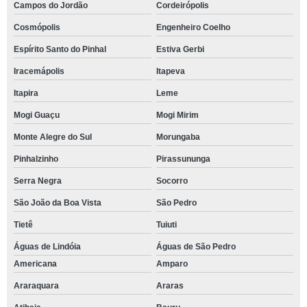
Campos do Jordão
Cordeirópolis
tenda para eventos valor Juquehy
Cosmópolis
Engenheiro Coelho
tenda grande para eventos cotar Monte Sião
Espírito Santo do Pinhal
Estiva Gerbi
tenda eventos valor Rio Claro
Iracemápolis
Itapeva
locação de tenda de lona para eventos Campos do Jordão
Itapira
Leme
tenda de eventos valor Sertãozinho
Mogi Guaçu
Mogi Mirim
tenda para eventos Nova Odessa
Monte Alegre do Sul
Morungaba
preço de tenda de eventos Praia Brava
Pinhalzinho
Pirassununga
Serra Negra
Socorro
locação de tenda eventos externos Socorro
São João da Boa Vista
São Pedro
preço de locação tenda para eventos Mogi Guaçu
Tietê
Tuiuti
tenda para eventos 10x10 cotar Estiva Gerbi
Águas de Lindóia
Águas de São Pedro
tenda eventos externos Praia de Paranapuã
Americana
Amparo
tenda grande para eventos Itatiba
Araraquara
Araras
tenda galpão para eventos Jaboticabal