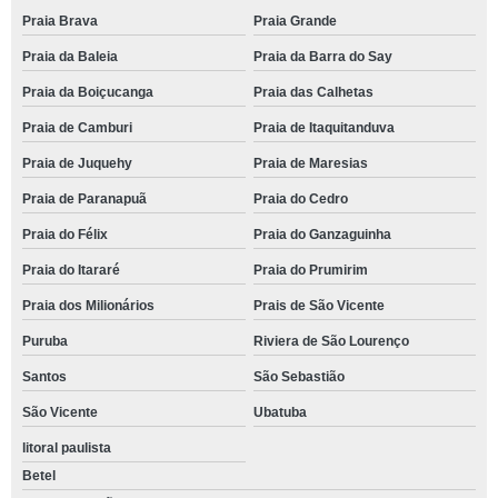
tenda para eventos locação valor Campos do Jordão
Praia Brava
Praia Grande
tenda eventos externos cotar Extrema
Praia da Baleia
Praia da Barra do Say
valor de tenda para eventos Monte verde
Praia da Boiçucanga
Praia das Calhetas
valor de tenda para eventos Artur Nogueira
Praia de Camburi
Praia de Itaquitanduva
preço de tenda eventos externos Itapira
Praia de Juquehy
Praia de Maresias
Praia de Paranapuã
Praia do Cedro
tenda galpão para eventos valor Itupeva
Praia do Félix
Praia do Ganzaguinha
locação de tenda de eventos Inconfidentes
Praia do Itararé
Praia do Prumirim
locação de tenda grande para eventos Nova Odessa
Praia dos Milionários
Prais de São Vicente
tenda transparente para eventos cotar Itapira
Puruba
Riviera de São Lourenço
locação de tenda para eventos 10x10 Serra Negra
Santos
São Sebastião
preço de tenda para eventos locação Monte Sião
São Vicente
Ubatuba
tenda gigante para eventos Praia do Prumirim
litoral paulista
tenda gigante para eventos valor São Sebastião
Betel