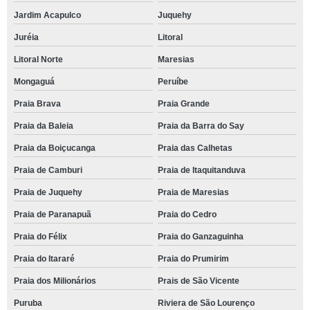
tenda gigante para eventos cotar Cubatão
Jardim Acapulco
Juquehy
tenda eventos cotar Praia do Prumirim
Juréia
Litoral
tenda transparente para eventos Monte Sião
Litoral Norte
Maresias
tenda grande para eventos Rio Claro
Mongaguá
Peruíbe
quanto custa locação tenda para eventos Munhoz
Praia Brava
Praia Grande
tenda para eventos valor Inconfidentes
Praia da Baleia
Praia da Barra do Say
tenda para eventos cotar Amparo
Praia da Boiçucanga
Praia das Calhetas
preço de locação tenda para eventos Poços de Caldas
Praia de Camburi
Praia de Itaquitanduva
tenda de eventos cotar Ribeirão Preto
Praia de Juquehy
Praia de Maresias
Praia de Paranapuã
Praia do Cedro
tenda para eventos locação Jacutinga
Praia do Félix
Praia do Ganzaguinha
tenda de lona para eventos valor Espírito Santo do Pinhal
Praia do Itararé
Praia do Prumirim
tenda galpão para eventos Praia do Félix
Praia dos Milionários
Prais de São Vicente
locação de tenda eventos externos litoral paulista
Puruba
Riviera de São Lourenço
preço de tenda galpão para eventos Praia de Itaquitanduva