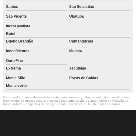
Santos
São Sebastião
locação de tenda eventos Itupeva
São Vicente
Ubatuba
locação de tenda de lona para eventos Tietê
litoral paulista
tenda de lona para eventos cotar Vinhedo
Betel
locação de tenda de eventos Pinhalzinho
Bueno Brandão
Camanducaia
Inconfidentes
Munhoz
tenda grande para eventos valor Bauru
Ouro Fino
tenda de lona para eventos Leme
Extrema
Jacutinga
tenda eventos externos Inconfidentes
Monte Sião
Poços de Caldas
tenda eventos externos valor Itapira
Monte verde
valor de tenda para eventos Atibaia
O conteúdo do texto desta página é de direito reservado. Sua reprodução, parcial ou total,
mesmo citando nossos links, é proibida sem a autorização do autor. Crime de violação de
preço de tenda transparente para eventos Araras
direito autoral – artigo 184 do Código Penal –
Lei 9610/98 - Lei de direitos autorais
.
tenda para eventos locação cotar Americana
tenda eventos externos Praia da Barra do Say
preço de tenda para eventos Sumaré