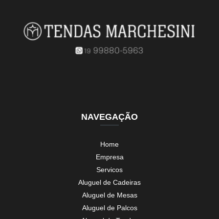
tenda para eventos 10x10 cotar Estiva Gerbi
tenda de eventos Itupeva
tenda de eventos valor Pirassununga
valor de tenda para eventos Sumaré
preço de tenda para eventos 10x10 Aguaí
locação de tenda eventos Iracemápolis
locação de tenda para eventos locação Litoral Norte
NAVEGAÇÃO
tenda para eventos cotar Praia do Ganzaguinha
Home
preço de tenda grande para eventos Vinhedo
Empresa
locação de tenda grande para eventos Pedreira
Servicos
tenda galpão para eventos valor Rio Claro
Aluguel de Cadeiras
Aluguel de Mesas
tenda transparente para eventos cotar Inconfidentes
Aluguel de Palcos
tenda para eventos locação cotar São José dos Campos