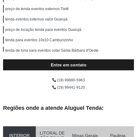
preço de tenda eventos externos Tietê
tenda eventos externos valor Guarujá
preço de locação tenda para eventos Guarujá
tenda para eventos 10x10 Camburizinho
tenda de lona para eventos cotar Santa Bárbara d'Oeste
tenda transparente para eventos Atibaia
Entre em contato
tenda grande para eventos cotar Betel
(19) 99880-5963
locação de tenda galpão para eventos Mogi Guaçu
(19) 99441-9120
locação tenda para eventos cotar Cubatão
tenda grande para eventos valor Morungaba
Regiões onde a atende Aluguel Tenda:
locação tenda para eventos Jacareí
tenda grande para eventos Praia do Ganzaguinha
LITORAL DE
locação de tenda para eventos 10x10 Praia de Camburi
INTERIOR
Minas Gerais
Paulinia