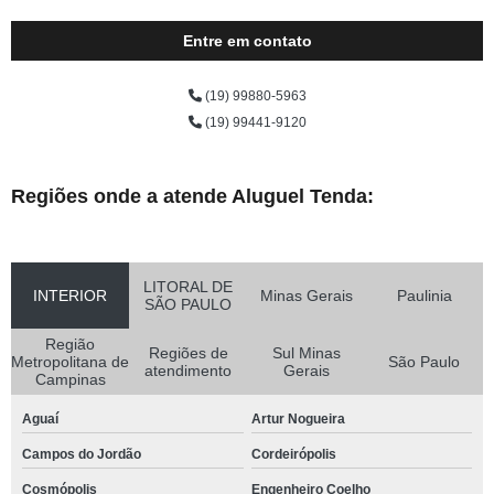
Entre em contato
(19) 99880-5963
(19) 99441-9120
Regiões onde a atende Aluguel Tenda:
LITORAL DE
INTERIOR
Minas Gerais
Paulinia
SÃO PAULO
Região
Regiões de
Sul Minas
Metropolitana de
São Paulo
atendimento
Gerais
Campinas
Aguaí
Artur Nogueira
Campos do Jordão
Cordeirópolis
Cosmópolis
Engenheiro Coelho