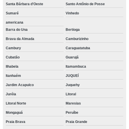
Santa Bárbara d'Oeste
Santo Antônio de Posse
Sumaré
Vinhedo
americana
Barra do Una
Bertioga
Brava da Almada
Camburizinho
Cambury
Caraguatatuba
Cubatão
Guarujá
Ilhabela
Itamambuca
Itanhaém
JUQUEÍ
Jardim Acapulco
Juquehy
Juréia
Litoral
Litoral Norte
Maresias
Mongaguá
Peruíbe
Praia Brava
Praia Grande