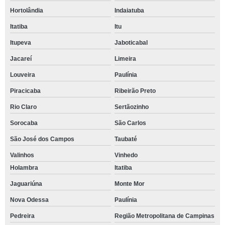
Hortolândia
Indaiatuba
Itatiba
Itu
Itupeva
Jaboticabal
Jacareí
Limeira
Louveira
Paulínia
Piracicaba
Ribeirão Preto
Rio Claro
Sertãozinho
Sorocaba
São Carlos
São José dos Campos
Taubaté
Valinhos
Vinhedo
Holambra
Itatiba
Jaguariúna
Monte Mor
Nova Odessa
Paulínia
Pedreira
Região Metropolitana de Campinas