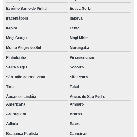
Espírito Santo do Pinhal
Estiva Gerbi
Iracemápolis
Itapeva
Itapira
Leme
Mogi Guaçu
Mogi Mirim
Monte Alegre do Sul
Morungaba
Pinhalzinho
Pirassununga
Serra Negra
Socorro
São João da Boa Vista
São Pedro
Tietê
Tuiuti
Águas de Lindóia
Águas de São Pedro
Americana
Amparo
Araraquara
Araras
Atibaia
Bauru
Bragança Paulista
Campinas