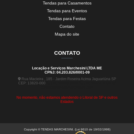
Tendas para Casamentos
Tendas para Eventos
Tendas para Festas
Contato
Mapa do site
CONTATO
Locação e Serviços Marchesini LTDA ME
CPNJ: 04.203.826/0001-09
Rua Macieira , 185 - Jardim Roseira Acima Jaguariúna SP
CEP: 13820-000
(19) 99880-5963
(19) 99441-9120
contato@tendasmarchesini.com
No momento, não estamos atendendo o Litoral de SP e outros
Estados
Copyright © TENDAS MARCHESINI. (Lei 9610 de 19/02/1998)