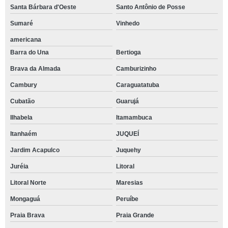
Santa Bárbara d'Oeste
Santo Antônio de Posse
Sumaré
Vinhedo
americana
Barra do Una
Bertioga
Brava da Almada
Camburizinho
Cambury
Caraguatatuba
Cubatão
Guarujá
Ilhabela
Itamambuca
Itanhaém
JUQUEÍ
Jardim Acapulco
Juquehy
Juréia
Litoral
Litoral Norte
Maresias
Mongaguá
Peruíbe
Praia Brava
Praia Grande