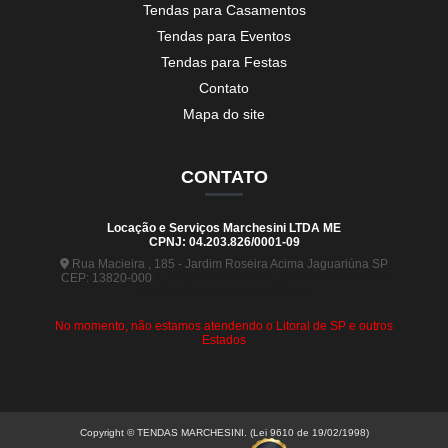
Tendas para Casamentos
Tendas para Eventos
Tendas para Festas
Contato
Mapa do site
CONTATO
Locação e Serviços Marchesini LTDA ME
CPNJ: 04.203.826/0001-09
Rua Macieira , 185 - Jardim Roseira Acima Jaguariúna SP
CEP: 13820-000
(19) 99880-5963
(19) 99441-9120
contato@tendasmarchesini.com
No momento, não estamos atendendo o Litoral de SP e outros
Estados
Copyright © TENDAS MARCHESINI. (Lei 9610 de 19/02/1998)