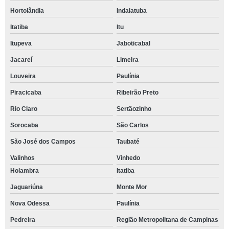
Hortolândia
Indaiatuba
Itatiba
Itu
Itupeva
Jaboticabal
Jacareí
Limeira
Louveira
Paulínia
Piracicaba
Ribeirão Preto
Rio Claro
Sertãozinho
Sorocaba
São Carlos
São José dos Campos
Taubaté
Valinhos
Vinhedo
Holambra
Itatiba
Jaguariúna
Monte Mor
Nova Odessa
Paulínia
Pedreira
Região Metropolitana de Campinas