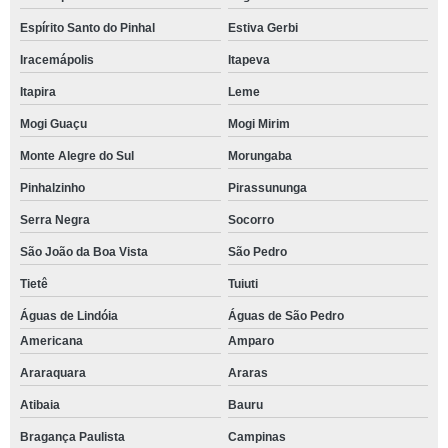
Espírito Santo do Pinhal
Estiva Gerbi
Iracemápolis
Itapeva
Itapira
Leme
Mogi Guaçu
Mogi Mirim
Monte Alegre do Sul
Morungaba
Pinhalzinho
Pirassununga
Serra Negra
Socorro
São João da Boa Vista
São Pedro
Tietê
Tuiuti
Águas de Lindóia
Águas de São Pedro
Americana
Amparo
Araraquara
Araras
Atibaia
Bauru
Bragança Paulista
Campinas