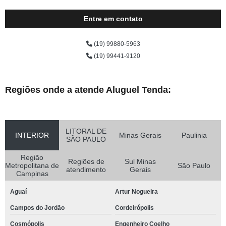
Entre em contato
(19) 99880-5963
(19) 99441-9120
Regiões onde a atende Aluguel Tenda:
LITORAL DE
INTERIOR
Minas Gerais
Paulinia
SÃO PAULO
Região
Regiões de
Sul Minas
Metropolitana de
São Paulo
atendimento
Gerais
Campinas
Aguaí
Artur Nogueira
Campos do Jordão
Cordeirópolis
Cosmópolis
Engenheiro Coelho