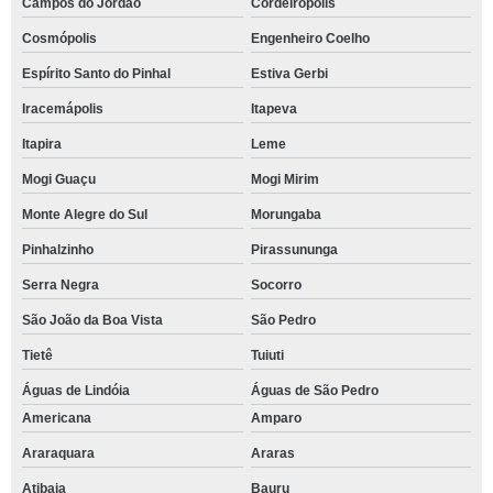
Campos do Jordão
Cordeirópolis
Cosmópolis
Engenheiro Coelho
Espírito Santo do Pinhal
Estiva Gerbi
Iracemápolis
Itapeva
Itapira
Leme
Mogi Guaçu
Mogi Mirim
Monte Alegre do Sul
Morungaba
Pinhalzinho
Pirassununga
Serra Negra
Socorro
São João da Boa Vista
São Pedro
Tietê
Tuiuti
Águas de Lindóia
Águas de São Pedro
Americana
Amparo
Araraquara
Araras
Atibaia
Bauru