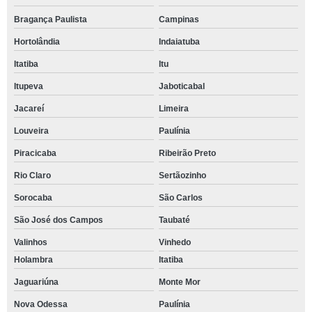
Bragança Paulista
Campinas
Hortolândia
Indaiatuba
Itatiba
Itu
Itupeva
Jaboticabal
Jacareí
Limeira
Louveira
Paulínia
Piracicaba
Ribeirão Preto
Rio Claro
Sertãozinho
Sorocaba
São Carlos
São José dos Campos
Taubaté
Valinhos
Vinhedo
Holambra
Itatiba
Jaguariúna
Monte Mor
Nova Odessa
Paulínia