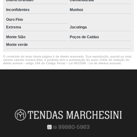
Bueno Brandão
Camanducaia
Inconfidentes
Munhoz
Ouro Fino
Extrema
Jacutinga
Monte Sião
Poços de Caldas
Monte verde
O conteúdo do texto desta página é de direito reservado. Sua reprodução, parcial ou total,
mesmo citando nossos links, é proibida sem a autorização do autor. Crime de violação de
direito autoral – artigo 184 do Código Penal –
Lei 9610/98 - Lei de direitos autorais
.