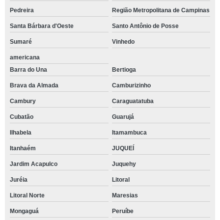
Pedreira
Região Metropolitana de Campinas
Santa Bárbara d'Oeste
Santo Antônio de Posse
Sumaré
Vinhedo
americana
Barra do Una
Bertioga
Brava da Almada
Camburizinho
Cambury
Caraguatatuba
Cubatão
Guarujá
Ilhabela
Itamambuca
Itanhaém
JUQUEÍ
Jardim Acapulco
Juquehy
Juréia
Litoral
Litoral Norte
Maresias
Mongaguá
Peruíbe