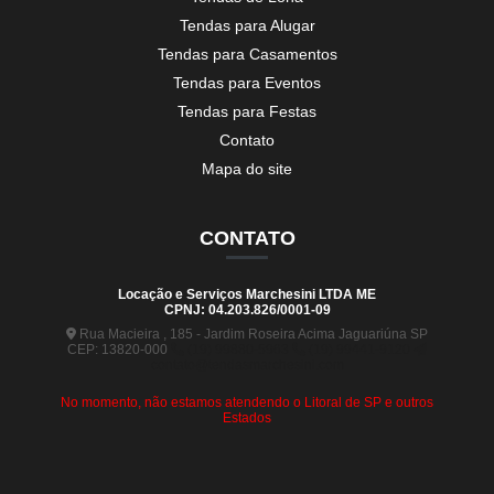
Tendas para Alugar
Tendas para Casamentos
Tendas para Eventos
Tendas para Festas
Contato
Mapa do site
CONTATO
Locação e Serviços Marchesini LTDA ME
CPNJ: 04.203.826/0001-09
Rua Macieira , 185 - Jardim Roseira Acima Jaguariúna SP
CEP: 13820-000
(19) 99880-5963
(19) 99441-9120
contato@tendasmarchesini.com
No momento, não estamos atendendo o Litoral de SP e outros
Estados