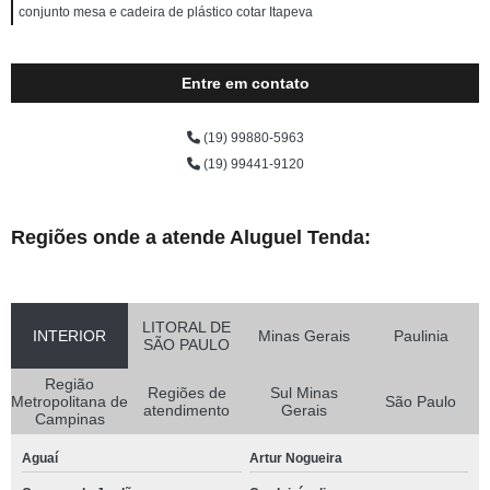
conjunto mesa e cadeira de plástico cotar Itapeva
Entre em contato
(19) 99880-5963
(19) 99441-9120
Regiões onde a atende Aluguel Tenda:
LITORAL DE
INTERIOR
Minas Gerais
Paulinia
SÃO PAULO
Região
Regiões de
Sul Minas
Metropolitana de
São Paulo
atendimento
Gerais
Campinas
Aguaí
Artur Nogueira