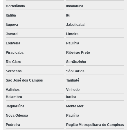
Hortolândia
Indaiatuba
Itatiba
Itu
Itupeva
Jaboticabal
Jacareí
Limeira
Louveira
Paulínia
Piracicaba
Ribeirão Preto
Rio Claro
Sertãozinho
Sorocaba
São Carlos
São José dos Campos
Taubaté
Valinhos
Vinhedo
Holambra
Itatiba
Jaguariúna
Monte Mor
Nova Odessa
Paulínia
Pedreira
Região Metropolitana de Campinas