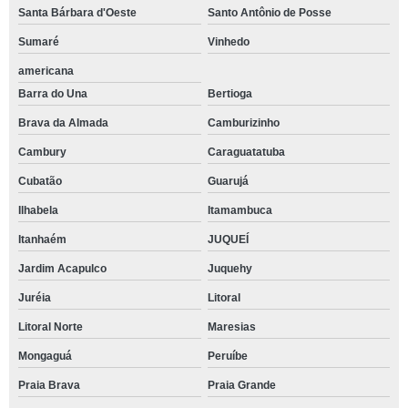
Santa Bárbara d'Oeste
Santo Antônio de Posse
Sumaré
Vinhedo
americana
Barra do Una
Bertioga
Brava da Almada
Camburizinho
Cambury
Caraguatatuba
Cubatão
Guarujá
Ilhabela
Itamambuca
Itanhaém
JUQUEÍ
Jardim Acapulco
Juquehy
Juréia
Litoral
Litoral Norte
Maresias
Mongaguá
Peruíbe
Praia Brava
Praia Grande