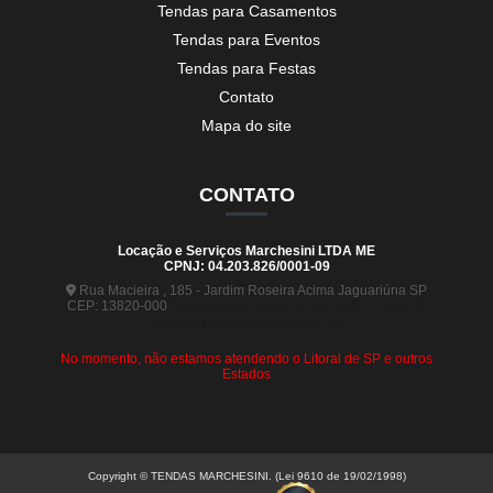
Tendas para Casamentos
Tendas para Eventos
Tendas para Festas
Contato
Mapa do site
CONTATO
Locação e Serviços Marchesini LTDA ME
CPNJ: 04.203.826/0001-09
Rua Macieira , 185 - Jardim Roseira Acima Jaguariúna SP
CEP: 13820-000
(19) 99880-5963
(19) 99441-9120
contato@tendasmarchesini.com
No momento, não estamos atendendo o Litoral de SP e outros
Estados
Copyright © TENDAS MARCHESINI. (Lei 9610 de 19/02/1998)