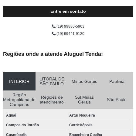
Entre em contato
(19) 99880-5963
(19) 99441-9120
Regiões onde a atende Aluguel Tenda:
LITORAL DE
INTERIOR
Minas Gerais
Paulinia
SÃO PAULO
Região
Regiões de
Sul Minas
Metropolitana de
São Paulo
atendimento
Gerais
Campinas
Aguaí
Artur Nogueira
Campos do Jordão
Cordeirópolis
Cosmópolis
Engenheiro Coelho