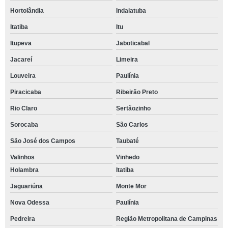
Hortolândia
Indaiatuba
Itatiba
Itu
Itupeva
Jaboticabal
Jacareí
Limeira
Louveira
Paulínia
Piracicaba
Ribeirão Preto
Rio Claro
Sertãozinho
Sorocaba
São Carlos
São José dos Campos
Taubaté
Valinhos
Vinhedo
Holambra
Itatiba
Jaguariúna
Monte Mor
Nova Odessa
Paulínia
Pedreira
Região Metropolitana de Campinas