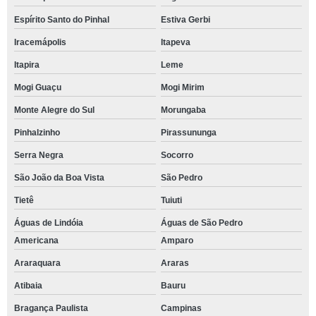
Espírito Santo do Pinhal
Estiva Gerbi
Iracemápolis
Itapeva
Itapira
Leme
Mogi Guaçu
Mogi Mirim
Monte Alegre do Sul
Morungaba
Pinhalzinho
Pirassununga
Serra Negra
Socorro
São João da Boa Vista
São Pedro
Tietê
Tuiuti
Águas de Lindóia
Águas de São Pedro
Americana
Amparo
Araraquara
Araras
Atibaia
Bauru
Bragança Paulista
Campinas