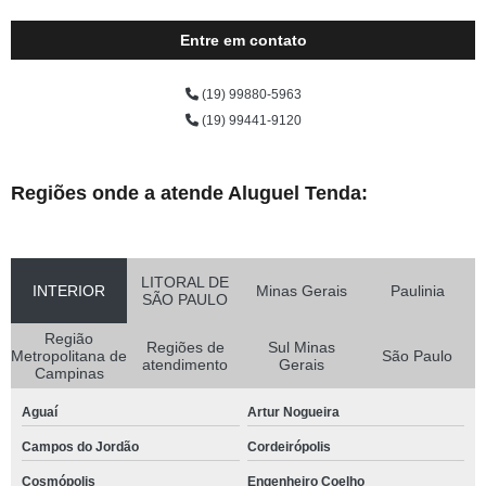
Entre em contato
(19) 99880-5963
(19) 99441-9120
Regiões onde a atende Aluguel Tenda:
LITORAL DE
INTERIOR
Minas Gerais
Paulinia
SÃO PAULO
Região
Regiões de
Sul Minas
Metropolitana de
São Paulo
atendimento
Gerais
Campinas
Aguaí
Artur Nogueira
Campos do Jordão
Cordeirópolis
Cosmópolis
Engenheiro Coelho