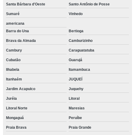
Santa Bárbara d'Oeste
Santo Antônio de Posse
Sumaré
Vinhedo
americana
Barra do Una
Bertioga
Brava da Almada
Camburizinho
Cambury
Caraguatatuba
Cubatão
Guarujá
Ilhabela
Itamambuca
Itanhaém
JUQUEÍ
Jardim Acapulco
Juquehy
Juréia
Litoral
Litoral Norte
Maresias
Mongaguá
Peruíbe
Praia Brava
Praia Grande