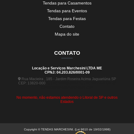
Tendas para Casamentos
Tendas para Eventos
Tendas para Festas
Contato
Mapa do site
CONTATO
Locação e Serviços Marchesini LTDA ME
CPNJ: 04.203.826/0001-09
Rua Macieira , 185 - Jardim Roseira Acima Jaguariúna SP
CEP: 13820-000
(19) 99880-5963
(19) 99441-9120
contato@tendasmarchesini.com
No momento, não estamos atendendo o Litoral de SP e outros
Estados
Copyright © TENDAS MARCHESINI. (Lei 9610 de 19/02/1998)