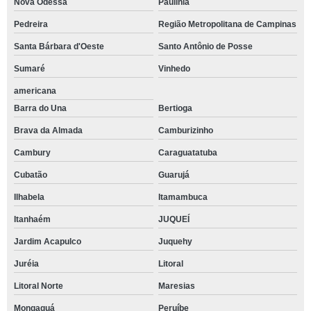
Nova Odessa
Paulínia
Pedreira
Região Metropolitana de Campinas
Santa Bárbara d'Oeste
Santo Antônio de Posse
Sumaré
Vinhedo
americana
Barra do Una
Bertioga
Brava da Almada
Camburizinho
Cambury
Caraguatatuba
Cubatão
Guarujá
Ilhabela
Itamambuca
Itanhaém
JUQUEÍ
Jardim Acapulco
Juquehy
Juréia
Litoral
Litoral Norte
Maresias
Mongaguá
Peruíbe