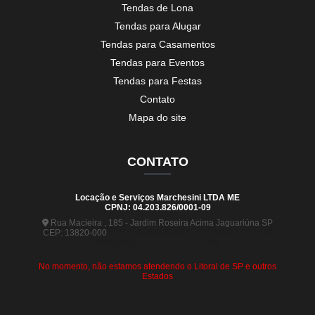
Tendas de Lona
Tendas para Alugar
Tendas para Casamentos
Tendas para Eventos
Tendas para Festas
Contato
Mapa do site
CONTATO
Locação e Serviços Marchesini LTDA ME
CPNJ: 04.203.826/0001-09
Rua Macieira , 185 - Jardim Roseira Acima Jaguariúna SP
CEP: 13820-000
(19) 99880-5963
(19) 99441-9120
contato@tendasmarchesini.com
No momento, não estamos atendendo o Litoral de SP e outros
Estados