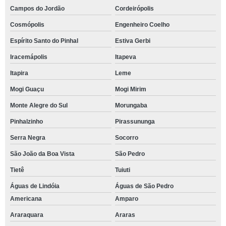
Campos do Jordão
Cordeirópolis
Cosmópolis
Engenheiro Coelho
Espírito Santo do Pinhal
Estiva Gerbi
Iracemápolis
Itapeva
Itapira
Leme
Mogi Guaçu
Mogi Mirim
Monte Alegre do Sul
Morungaba
Pinhalzinho
Pirassununga
Serra Negra
Socorro
São João da Boa Vista
São Pedro
Tietê
Tuiuti
Águas de Lindóia
Águas de São Pedro
Americana
Amparo
Araraquara
Araras