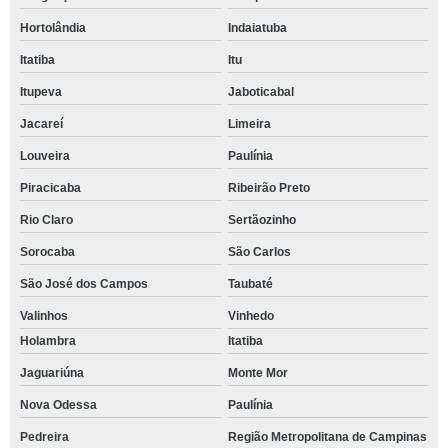
Hortolândia
Indaiatuba
Itatiba
Itu
Itupeva
Jaboticabal
Jacareí
Limeira
Louveira
Paulínia
Piracicaba
Ribeirão Preto
Rio Claro
Sertãozinho
Sorocaba
São Carlos
São José dos Campos
Taubaté
Valinhos
Vinhedo
Holambra
Itatiba
Jaguariúna
Monte Mor
Nova Odessa
Paulínia
Pedreira
Região Metropolitana de Campinas