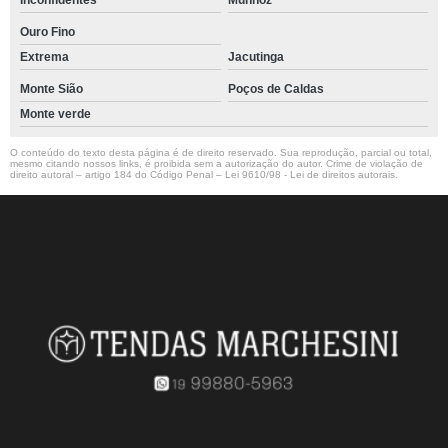
Inconfidentes
Munhoz
Ouro Fino
Extrema
Jacutinga
Monte Sião
Poços de Caldas
Monte verde
O conteúdo do texto desta página é de direito reservado. Sua reprodução, parcial ou total,
mesmo citando nossos links, é proibida sem a autorização do autor. Crime de violação de
direito autoral – artigo 184 do Código Penal –
Lei 9610/98 - Lei de direitos autorais
.