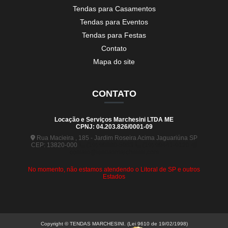
Tendas para Casamentos
Tendas para Eventos
Tendas para Festas
Contato
Mapa do site
CONTATO
Locação e Serviços Marchesini LTDA ME
CPNJ: 04.203.826/0001-09
Rua Macieira , 185 - Jardim Roseira Acima Jaguariúna SP
CEP: 13820-000
(19) 99880-5963
(19) 99441-9120
contato@tendasmarchesini.com
No momento, não estamos atendendo o Litoral de SP e outros
Estados
Copyright © TENDAS MARCHESINI. (Lei 9610 de 19/02/1998)