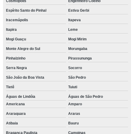
Cosmópolis
Engenheiro Coelho
Espírito Santo do Pinhal
Estiva Gerbi
Iracemápolis
Itapeva
Itapira
Leme
Mogi Guaçu
Mogi Mirim
Monte Alegre do Sul
Morungaba
Pinhalzinho
Pirassununga
Serra Negra
Socorro
São João da Boa Vista
São Pedro
Tietê
Tuiuti
Águas de Lindóia
Águas de São Pedro
Americana
Amparo
Araraquara
Araras
Atibaia
Bauru
Bragança Paulista
Campinas