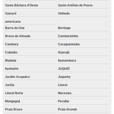
Santa Bárbara d'Oeste
Santo Antônio de Posse
Sumaré
Vinhedo
americana
Barra do Una
Bertioga
Brava da Almada
Camburizinho
Cambury
Caraguatatuba
Cubatão
Guarujá
Ilhabela
Itamambuca
Itanhaém
JUQUEÍ
Jardim Acapulco
Juquehy
Juréia
Litoral
Litoral Norte
Maresias
Mongaguá
Peruíbe
Praia Brava
Praia Grande