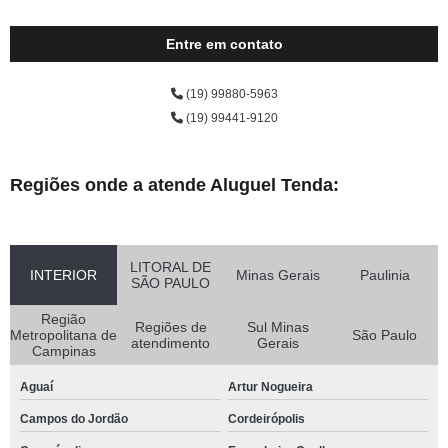
Entre em contato
(19) 99880-5963
(19) 99441-9120
Regiões onde a atende Aluguel Tenda:
LITORAL DE
INTERIOR
Minas Gerais
Paulinia
SÃO PAULO
Região
Regiões de
Sul Minas
Metropolitana de
São Paulo
atendimento
Gerais
Campinas
Aguaí
Artur Nogueira
Campos do Jordão
Cordeirópolis