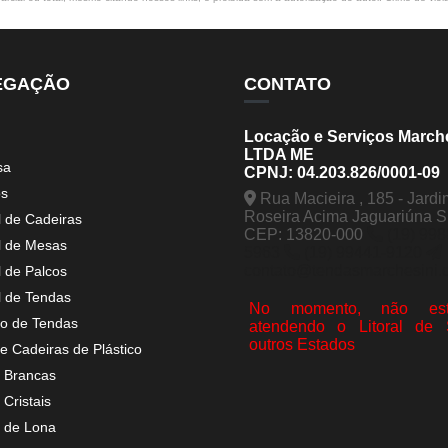
EGAÇÃO
CONTATO
Locação e Serviços March
LTDA ME
sa
CPNJ: 04.203.826/0001-09
os
Rua Macieira , 185 - Jardi
Roseira Acima Jaguariúna 
l de Cadeiras
CEP: 13820-000
(19) 998
l de Mesas
5963
(19) 99441-9120
contato@tendasmarchesini.
l de Palcos
l de Tendas
No momento, não est
o de Tendas
atendendo o Litoral de
outros Estados
e Cadeiras de Plástico
 Brancas
Cristais
 de Lona