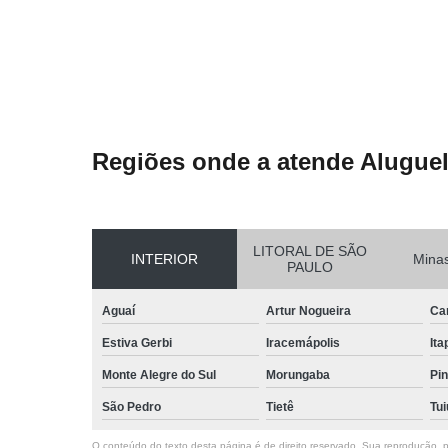
Regiões onde a atende Aluguel
LITORAL DE SÃO
INTERIOR
Minas
PAULO
Aguaí
Artur Nogueira
Ca
Estiva Gerbi
Iracemápolis
Ita
Monte Alegre do Sul
Morungaba
Pin
São Pedro
Tietê
Tui
O conteúdo do texto desta página é de direito reservado. Sua reprodução, pa