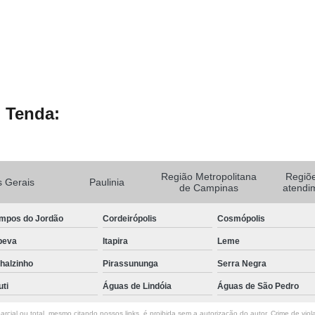
 Tenda:
Região Metropolitana
Regiõ
 Gerais
Paulinia
de Campinas
atendi
mpos do Jordão
Cordeirópolis
Cosmópolis
peva
Itapira
Leme
halzinho
Pirassununga
Serra Negra
uti
Águas de Lindóia
Águas de São Pedro
rcial ou total, mesmo citando nossos links, é proibida sem a autorização do autor. Crime de viol