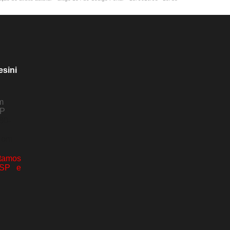
esini
m
SP
80-
com
amos
 SP e