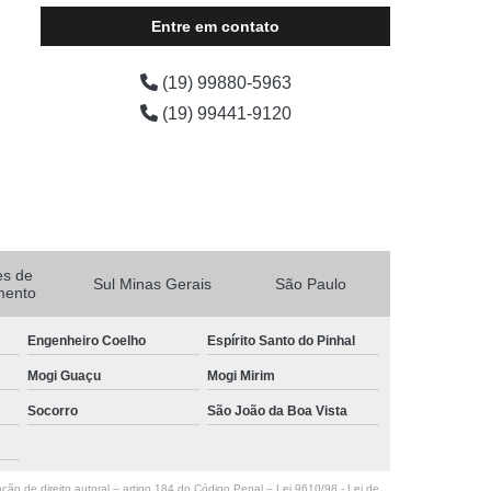
Entre em contato
(19) 99880-5963
(19) 99441-9120
es de
Sul Minas Gerais
São Paulo
mento
Engenheiro Coelho
Espírito Santo do Pinhal
Mogi Guaçu
Mogi Mirim
Socorro
São João da Boa Vista
ação de direito autoral – artigo 184 do Código Penal –
Lei 9610/98 - Lei de