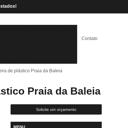
Estados!
l de Palcos
Aluguel de Tendas
Contato
lástico
Tendas Brancas
lugar
Tendas para Casamentos
 para Festas
ra de plástico Praia da Baleia
tico Praia da Baleia
Solicite um orçamento
MENU