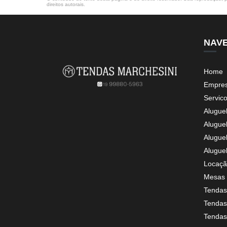
direitos autorais
.
NAV
Home
Empre
Servic
Alugue
Alugue
Alugue
Alugue
Locaçã
Mesas 
Tendas
Tendas 
Tendas