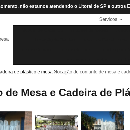
omento, não estamos atendendo o Litoral de SP e outros 
Servicos
Aluguel de Cadeiras
Aluguel de Mesas
Alugue
resa
Locação de Tendas
Mesas e Cadeiras de P
Tendas Cristais
Tendas de Lona
Tendas para A
Tendas para Eventos
Tendas
adeira de plástico e mesa
locação de conjunto de mesa e cadei
de Mesa e Cadeira de Plás