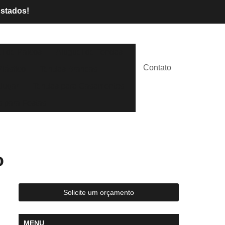
Estados!
l de Palcos
Aluguel de Tendas
Contato
lástico
Tendas Brancas
lugar
Tendas para Casamentos
 para Festas
o
Solicite um orçamento
MENU