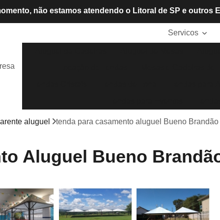
omento, não estamos atendendo o Litoral de SP e outros 
Servicos
Aluguel de Cadeiras
Aluguel de Mesas
Alugue
resa
Locação de Tendas
Mesas e Cadeiras de P
Tendas Cristais
Tendas de Lona
Tendas para A
Tendas para Eventos
Tendas
arente aluguel
tenda para casamento aluguel Bueno Brandão
to Aluguel Bueno Brandã