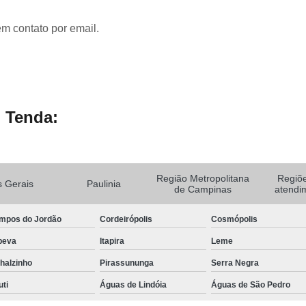
em contato por email.
 Tenda:
Região Metropolitana
Regiõ
 Gerais
Paulinia
de Campinas
atendi
mpos do Jordão
Cordeirópolis
Cosmópolis
peva
Itapira
Leme
halzinho
Pirassununga
Serra Negra
uti
Águas de Lindóia
Águas de São Pedro