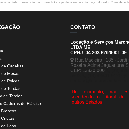
rcial ou total, mesmo citando nossos links, é proibida sem a autorização do autor. Crime de viol
EGAÇÃO
CONTATO
Locação e Serviços March
LTDA ME
sa
CPNJ: 04.203.826/0001-09
os
Rua Macieira , 185 - Jardi
Roseira Acima Jaguariúna 
l de Cadeiras
CEP: 13820-000
(19) 998
l de Mesas
5963
(19) 99441-9120
contato@tendasmarchesini.
l de Palcos
l de Tendas
No momento, não est
o de Tendas
atendendo o Litoral de
outros Estados
e Cadeiras de Plástico
 Brancas
Cristais
 de Lona