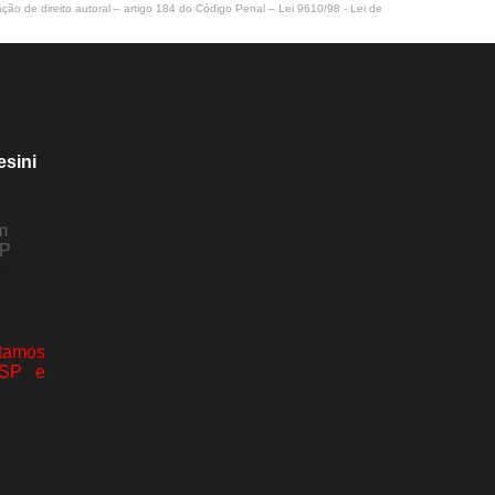
ação de direito autoral – artigo 184 do Código Penal –
Lei 9610/98 - Lei de
esini
m
SP
80-
com
amos
 SP e