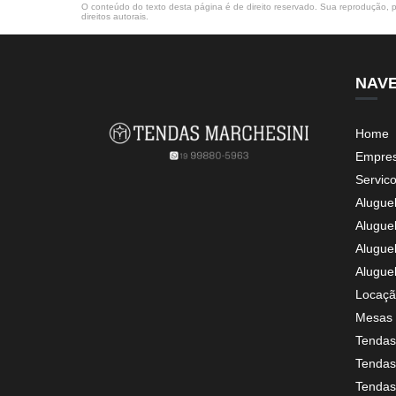
O conteúdo do texto desta página é de direito reservado. Sua reprodução, pa
direitos autorais
.
NAV
Home
Empre
Servic
Alugue
Alugue
Alugue
Alugue
Locaçã
Mesas 
Tendas
Tendas 
Tendas