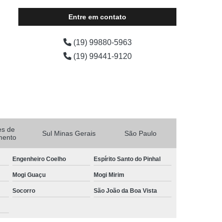
tenda 10x10 aluguel preço Itatiba
Entre em contato
(19) 99880-5963
(19) 99441-9120
es de
Sul Minas Gerais
São Paulo
mento
Engenheiro Coelho
Espírito Santo do Pinhal
Mogi Guaçu
Mogi Mirim
Socorro
São João da Boa Vista