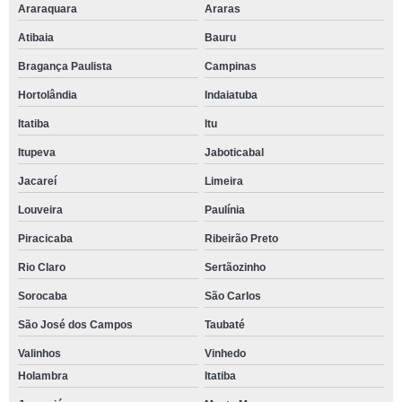
Araraquara
Araras
Atibaia
Bauru
Bragança Paulista
Campinas
Hortolândia
Indaiatuba
Itatiba
Itu
Itupeva
Jaboticabal
Jacareí
Limeira
Louveira
Paulínia
Piracicaba
Ribeirão Preto
Rio Claro
Sertãozinho
Sorocaba
São Carlos
São José dos Campos
Taubaté
Valinhos
Vinhedo
Holambra
Itatiba