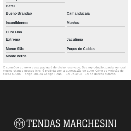
Betel
Bueno Brandão
Camanducaia
Inconfidentes
Munhoz
Ouro Fino
Extrema
Jacutinga
Monte Sião
Poços de Caldas
Monte verde
O conteúdo do texto desta página é de direito reservado. Sua reprodução, parcial ou total,
mesmo citando nossos links, é proibida sem a autorização do autor. Crime de violação de
direito autoral – artigo 184 do Código Penal –
Lei 9610/98 - Lei de direitos autorais
.