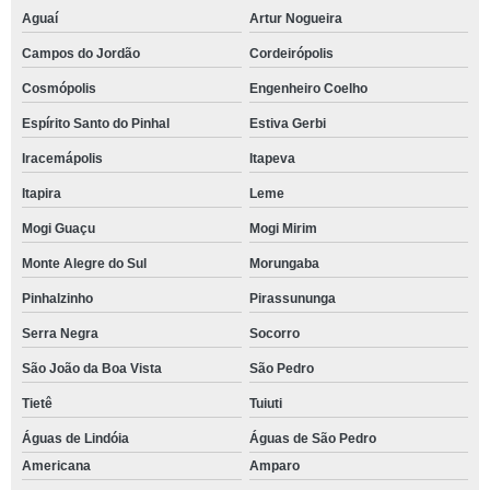
Aguaí
Artur Nogueira
Campos do Jordão
Cordeirópolis
Cosmópolis
Engenheiro Coelho
Espírito Santo do Pinhal
Estiva Gerbi
Iracemápolis
Itapeva
Itapira
Leme
Mogi Guaçu
Mogi Mirim
Monte Alegre do Sul
Morungaba
Pinhalzinho
Pirassununga
Serra Negra
Socorro
São João da Boa Vista
São Pedro
Tietê
Tuiuti
Águas de Lindóia
Águas de São Pedro
Americana
Amparo