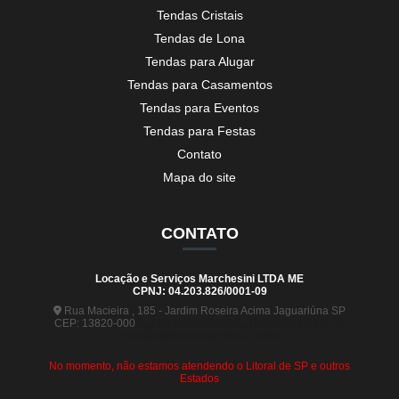
Tendas Cristais
Tendas de Lona
Tendas para Alugar
Tendas para Casamentos
Tendas para Eventos
Tendas para Festas
Contato
Mapa do site
CONTATO
Locação e Serviços Marchesini LTDA ME
CPNJ: 04.203.826/0001-09
Rua Macieira , 185 - Jardim Roseira Acima Jaguariúna SP
CEP: 13820-000
(19) 99880-5963
(19) 99441-9120
contato@tendasmarchesini.com
No momento, não estamos atendendo o Litoral de SP e outros
Estados