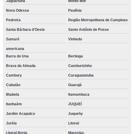
Jaguariúna
Monte Mor
Nova Odessa
Paulínia
Pedreira
Região Metropolitana de Campinas
Santa Bárbara d'Oeste
Santo Antônio de Posse
Sumaré
Vinhedo
americana
Barra do Una
Bertioga
Brava da Almada
Camburizinho
Cambury
Caraguatatuba
Cubatão
Guarujá
Ilhabela
Itamambuca
Itanhaém
JUQUEÍ
Jardim Acapulco
Juquehy
Juréia
Litoral
Litoral Norte
Maresias