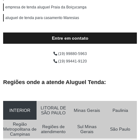
empresa de tenda aluguel Praia da Boiçucanga
aluguel de tenda para casamento Maresias
Entre em contato
(19) 99880-5963
(19) 99441-9120
Regiões onde a atende Aluguel Tenda:
LITORAL DE
INTERIOR
Minas Gerais
Paulinia
SÃO PAULO
Região
Regiões de
Sul Minas
Metropolitana de
São Paulo
atendimento
Gerais
Campinas