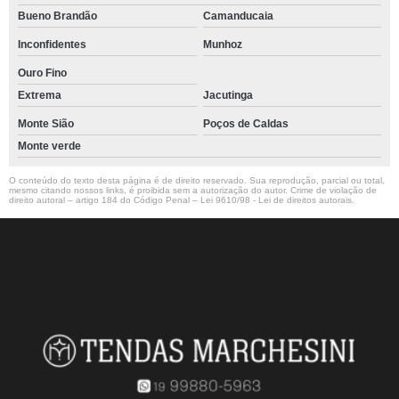
Bueno Brandão
Camanducaia
Inconfidentes
Munhoz
Ouro Fino
Extrema
Jacutinga
Monte Sião
Poços de Caldas
Monte verde
O conteúdo do texto desta página é de direito reservado. Sua reprodução, parcial ou total,
mesmo citando nossos links, é proibida sem a autorização do autor. Crime de violação de
direito autoral – artigo 184 do Código Penal –
Lei 9610/98 - Lei de direitos autorais
.