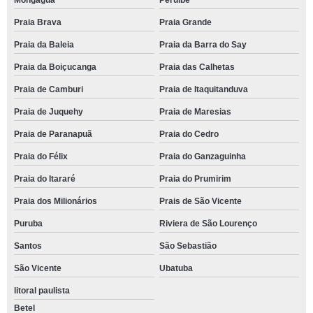
Mongaguá
Peruíbe
Praia Brava
Praia Grande
Praia da Baleia
Praia da Barra do Say
Praia da Boiçucanga
Praia das Calhetas
Praia de Camburi
Praia de Itaquitanduva
Praia de Juquehy
Praia de Maresias
Praia de Paranapuã
Praia do Cedro
Praia do Félix
Praia do Ganzaguinha
Praia do Itararé
Praia do Prumirim
Praia dos Milionários
Prais de São Vicente
Puruba
Riviera de São Lourenço
Santos
São Sebastião
São Vicente
Ubatuba
litoral paulista
Betel