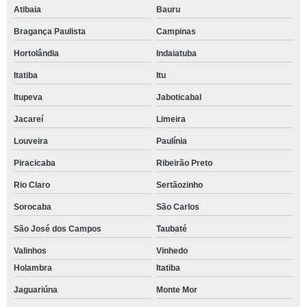
Atibaia
Bauru
Bragança Paulista
Campinas
Hortolândia
Indaiatuba
Itatiba
Itu
Itupeva
Jaboticabal
Jacareí
Limeira
Louveira
Paulínia
Piracicaba
Ribeirão Preto
Rio Claro
Sertãozinho
Sorocaba
São Carlos
São José dos Campos
Taubaté
Valinhos
Vinhedo
Holambra
Itatiba
Jaguariúna
Monte Mor