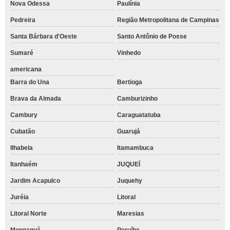
Nova Odessa
Paulínia
Pedreira
Região Metropolitana de Campinas
Santa Bárbara d'Oeste
Santo Antônio de Posse
Sumaré
Vinhedo
americana
Barra do Una
Bertioga
Brava da Almada
Camburizinho
Cambury
Caraguatatuba
Cubatão
Guarujá
Ilhabela
Itamambuca
Itanhaém
JUQUEÍ
Jardim Acapulco
Juquehy
Juréia
Litoral
Litoral Norte
Maresias