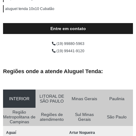
aluguel tenda 10x10 Cubatão
Entre em contato
(19) 99880-5963
(19) 99441-9120
Regiões onde a atende Aluguel Tenda:
LITORAL DE
INTERIOR
Minas Gerais
Paulinia
SÃO PAULO
Região
Regiões de
Sul Minas
Metropolitana de
São Paulo
atendimento
Gerais
Campinas
Aguaí
Artur Nogueira