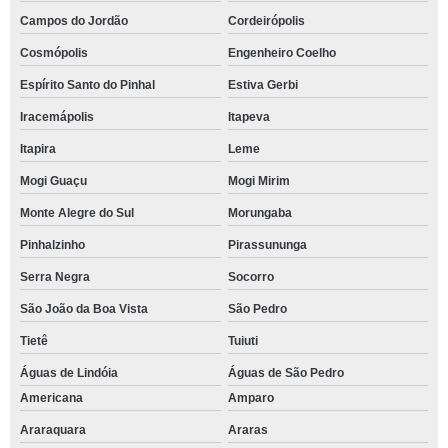
Campos do Jordão
Cordeirópolis
Cosmópolis
Engenheiro Coelho
Espírito Santo do Pinhal
Estiva Gerbi
Iracemápolis
Itapeva
Itapira
Leme
Mogi Guaçu
Mogi Mirim
Monte Alegre do Sul
Morungaba
Pinhalzinho
Pirassununga
Serra Negra
Socorro
São João da Boa Vista
São Pedro
Tietê
Tuiuti
Águas de Lindóia
Águas de São Pedro
Americana
Amparo
Araraquara
Araras