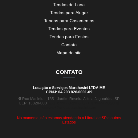
Tendas de Lona
Tendas para Alugar
Tendas para Casamentos
Tendas para Eventos
Tendas para Festas
Contato
Mapa do site
CONTATO
Locação e Serviços Marchesini LTDA ME
CPNJ: 04.203.826/0001-09
Rua Macieira , 185 - Jardim Roseira Acima Jaguariúna SP
CEP: 13820-000
(19) 99880-5963
(19) 99441-9120
contato@tendasmarchesini.com
No momento, não estamos atendendo o Litoral de SP e outros
Estados