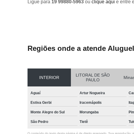
Ligue para
19 99880-5963
ou
clique aqui
e entre 
Regiões onde a atende Aluguel
LITORAL DE SÃO
INTERIOR
Minas
PAULO
Aguaí
Artur Nogueira
Ca
Estiva Gerbi
Iracemápolis
Ita
Monte Alegre do Sul
Morungaba
Pin
São Pedro
Tietê
Tui
O conteúdo do texto desta página é de direito reservado. Sua reprodução, pa