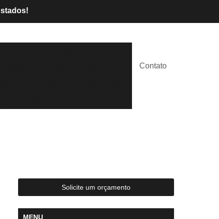
Estados!
l de Palcos
Aluguel de Tendas
Contato
lástico
Tendas Brancas
lugar
Tendas para Casamentos
 para Festas
Solicite um orçamento
MENU