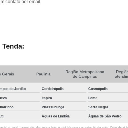
em contato por email.
 Tenda:
Região Metropolitana
Regiõ
 Gerais
Paulinia
de Campinas
atendi
mpos do Jordão
Cordeirópolis
Cosmópolis
peva
Itapira
Leme
halzinho
Pirassununga
Serra Negra
uti
Águas de Lindóia
Águas de São Pedro
rcial ou total, mesmo citando nossos links, é proibida sem a autorização do autor. Crime de viol