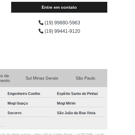
Entre em contato
(19) 99880-5963
(19) 99441-9120
es de
Sul Minas Gerais
São Paulo
mento
Engenheiro Coelho
Espírito Santo do Pinhal
Mogi Guaçu
Mogi Mirim
Socorro
São João da Boa Vista
ação de direito autoral – artigo 184 do Código Penal –
Lei 9610/98 - Lei de