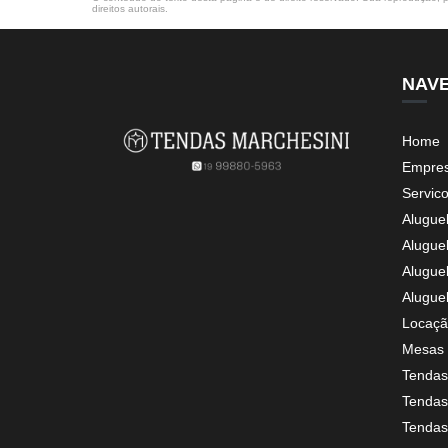
direitos autorais
.
NAV
Home
Empre
Servic
Alugue
Alugue
Alugue
Alugue
Locaçã
Mesas 
Tendas
Tendas 
Tendas