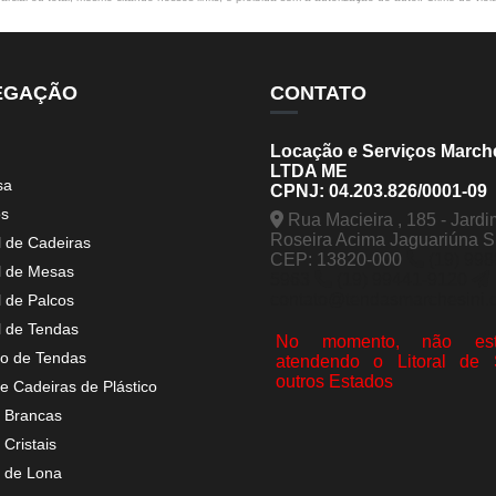
EGAÇÃO
CONTATO
Locação e Serviços March
LTDA ME
sa
CPNJ: 04.203.826/0001-09
os
Rua Macieira , 185 - Jardi
Roseira Acima Jaguariúna 
l de Cadeiras
CEP: 13820-000
(19) 998
l de Mesas
5963
(19) 99441-9120
contato@tendasmarchesini.
l de Palcos
l de Tendas
No momento, não est
o de Tendas
atendendo o Litoral de
outros Estados
e Cadeiras de Plástico
 Brancas
Cristais
 de Lona