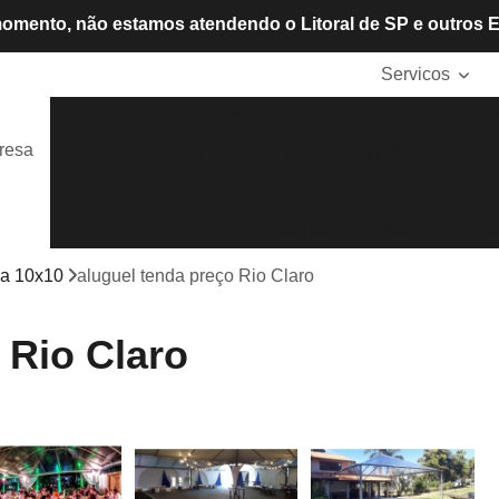
omento, não estamos atendendo o Litoral de SP e outros 
Servicos
Aluguel de Cadeiras
Aluguel de Mesas
Alugue
resa
Locação de Tendas
Mesas e Cadeiras de P
Tendas Cristais
Tendas de Lona
Tendas para A
Tendas para Eventos
Tendas
da 10x10
aluguel tenda preço Rio Claro
 Rio Claro