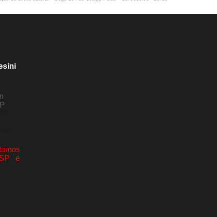
esini
m
SP
80-
com
amos
 SP e