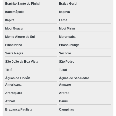
Espírito Santo do Pinhal
Estiva Gerbi
Iracemápolis
Itapeva
Itapira
Leme
Mogi Guaçu
Mogi Mirim
Monte Alegre do Sul
Morungaba
Pinhalzinho
Pirassununga
Serra Negra
Socorro
São João da Boa Vista
São Pedro
Tietê
Tuiuti
Águas de Lindóia
Águas de São Pedro
Americana
Amparo
Araraquara
Araras
Atibaia
Bauru
Bragança Paulista
Campinas