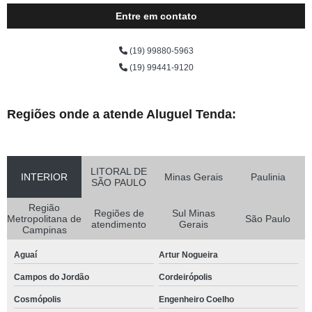
Entre em contato
(19) 99880-5963
(19) 99441-9120
Regiões onde a atende Aluguel Tenda:
LITORAL DE
INTERIOR
Minas Gerais
Paulinia
SÃO PAULO
Região
Regiões de
Sul Minas
Metropolitana de
São Paulo
atendimento
Gerais
Campinas
Aguaí
Artur Nogueira
Campos do Jordão
Cordeirópolis
Cosmópolis
Engenheiro Coelho