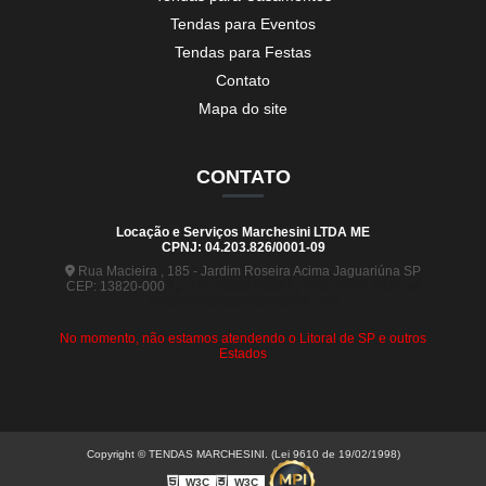
Tendas para Eventos
Tendas para Festas
Contato
Mapa do site
CONTATO
Locação e Serviços Marchesini LTDA ME
CPNJ: 04.203.826/0001-09
Rua Macieira , 185 - Jardim Roseira Acima Jaguariúna SP
CEP: 13820-000
(19) 99880-5963
(19) 99441-9120
contato@tendasmarchesini.com
No momento, não estamos atendendo o Litoral de SP e outros
Estados
Copyright © TENDAS MARCHESINI. (Lei 9610 de 19/02/1998)
W3C
W3C