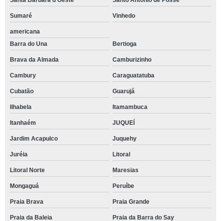
Santa Bárbara d'Oeste
Santo Antônio de Posse
Sumaré
Vinhedo
americana
Barra do Una
Bertioga
Brava da Almada
Camburizinho
Cambury
Caraguatatuba
Cubatão
Guarujá
Ilhabela
Itamambuca
Itanhaém
JUQUEÍ
Jardim Acapulco
Juquehy
Juréia
Litoral
Litoral Norte
Maresias
Mongaguá
Peruíbe
Praia Brava
Praia Grande
Praia da Baleia
Praia da Barra do Say