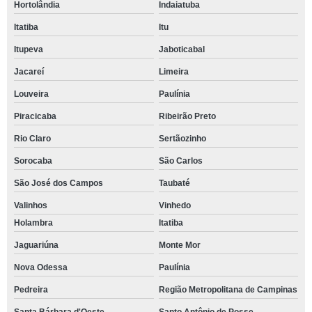
Hortolândia
Indaiatuba
Itatiba
Itu
Itupeva
Jaboticabal
Jacareí
Limeira
Louveira
Paulínia
Piracicaba
Ribeirão Preto
Rio Claro
Sertãozinho
Sorocaba
São Carlos
São José dos Campos
Taubaté
Valinhos
Vinhedo
Holambra
Itatiba
Jaguariúna
Monte Mor
Nova Odessa
Paulínia
Pedreira
Região Metropolitana de Campinas