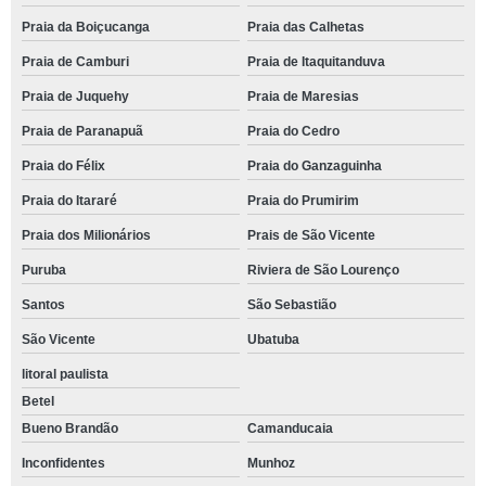
Praia da Boiçucanga
Praia das Calhetas
Praia de Camburi
Praia de Itaquitanduva
Praia de Juquehy
Praia de Maresias
Praia de Paranapuã
Praia do Cedro
Praia do Félix
Praia do Ganzaguinha
Praia do Itararé
Praia do Prumirim
Praia dos Milionários
Prais de São Vicente
Puruba
Riviera de São Lourenço
Santos
São Sebastião
São Vicente
Ubatuba
litoral paulista
Betel
Bueno Brandão
Camanducaia
Inconfidentes
Munhoz