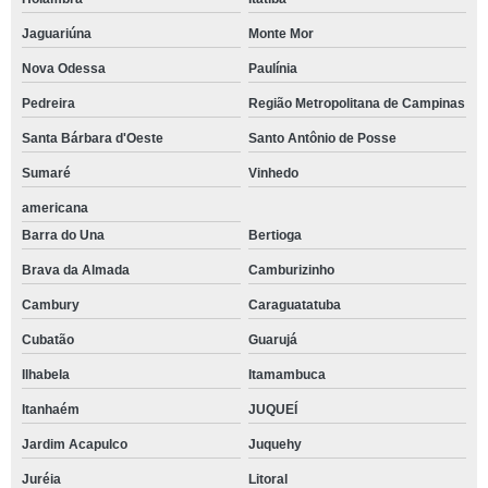
Jaguariúna
Monte Mor
Nova Odessa
Paulínia
Pedreira
Região Metropolitana de Campinas
Santa Bárbara d'Oeste
Santo Antônio de Posse
Sumaré
Vinhedo
americana
Barra do Una
Bertioga
Brava da Almada
Camburizinho
Cambury
Caraguatatuba
Cubatão
Guarujá
Ilhabela
Itamambuca
Itanhaém
JUQUEÍ
Jardim Acapulco
Juquehy
Juréia
Litoral