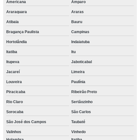
Americana
Amparo
Araraquara
Araras
Atibaia
Bauru
Bragança Paulista
Campinas
Hortolândia
Indaiatuba
Itatiba
Itu
Itupeva
Jaboticabal
Jacareí
Limeira
Louveira
Paulínia
Piracicaba
Ribeirão Preto
Rio Claro
Sertãozinho
Sorocaba
São Carlos
São José dos Campos
Taubaté
Valinhos
Vinhedo
Holambra
Itatiba