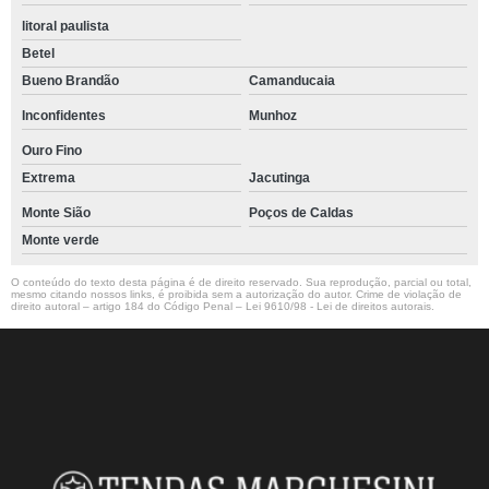
litoral paulista
Betel
Bueno Brandão
Camanducaia
Inconfidentes
Munhoz
Ouro Fino
Extrema
Jacutinga
Monte Sião
Poços de Caldas
Monte verde
O conteúdo do texto desta página é de direito reservado. Sua reprodução, parcial ou total,
mesmo citando nossos links, é proibida sem a autorização do autor. Crime de violação de
direito autoral – artigo 184 do Código Penal –
Lei 9610/98 - Lei de direitos autorais
.