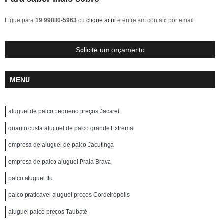
Ligue para
19 99880-5963
ou
clique aqui
e entre em contato por email.
Solicite um orçamento
MENU
aluguel de palco pequeno preços Jacareí
quanto custa aluguel de palco grande Extrema
empresa de aluguel de palco Jacutinga
empresa de palco aluguel Praia Brava
palco aluguel Itu
palco praticavel aluguel preços Cordeirópolis
aluguel palco preços Taubaté