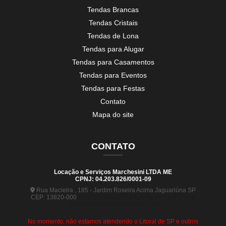
Tendas Brancas
Tendas Cristais
Tendas de Lona
Tendas para Alugar
Tendas para Casamentos
Tendas para Eventos
Tendas para Festas
Contato
Mapa do site
CONTATO
Locação e Serviços Marchesini LTDA ME
CPNJ: 04.203.826/0001-09
Rua Macieira , 185 - Jardim Roseira Acima Jaguariúna SP
CEP: 13820-000
(19) 99880-5963
(19) 99441-9120
contato@tendasmarchesini.com
No momento, não estamos atendendo o Litoral de SP e outros