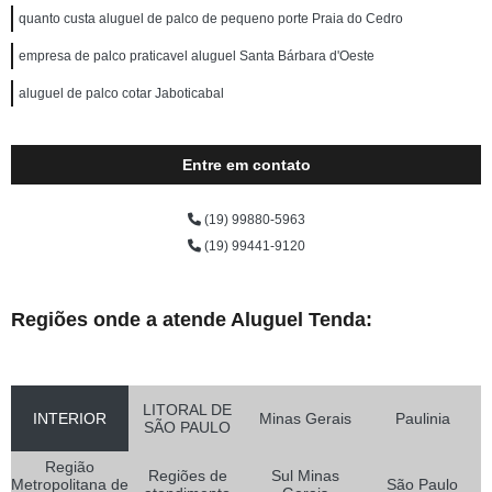
quanto custa aluguel de palco de pequeno porte Praia do Cedro
empresa de palco praticavel aluguel Santa Bárbara d'Oeste
aluguel de palco cotar Jaboticabal
Entre em contato
(19) 99880-5963
(19) 99441-9120
Regiões onde a atende Aluguel Tenda:
LITORAL DE
INTERIOR
Minas Gerais
Paulinia
SÃO PAULO
Região
Regiões de
Sul Minas
Metropolitana de
São Paulo