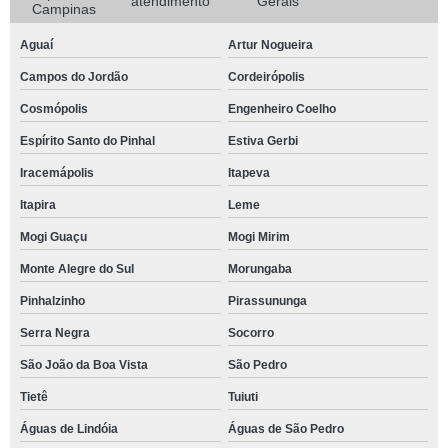
atendimento
Gerais
Campinas
Aguaí
Artur Nogueira
Campos do Jordão
Cordeirópolis
Cosmópolis
Engenheiro Coelho
Espírito Santo do Pinhal
Estiva Gerbi
Iracemápolis
Itapeva
Itapira
Leme
Mogi Guaçu
Mogi Mirim
Monte Alegre do Sul
Morungaba
Pinhalzinho
Pirassununga
Serra Negra
Socorro
São João da Boa Vista
São Pedro
Tietê
Tuiuti
Águas de Lindóia
Águas de São Pedro