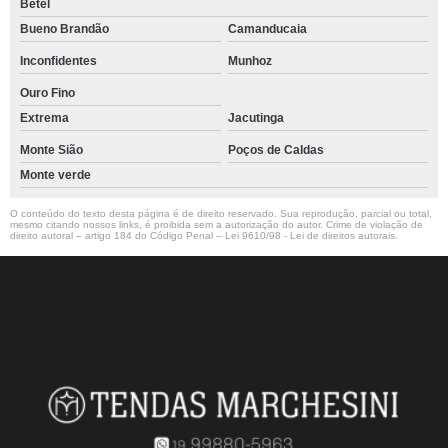
Betel
Bueno Brandão
Camanducaia
Inconfidentes
Munhoz
Ouro Fino
Extrema
Jacutinga
Monte Sião
Poços de Caldas
Monte verde
O conteúdo do texto desta página é de direito reservado. Sua reprodução, parcial ou total,
mesmo citando nossos links, é proibida sem a autorização do autor. Crime de violação de
direito autoral – artigo 184 do Código Penal –
Lei 9610/98 - Lei de direitos autorais
.