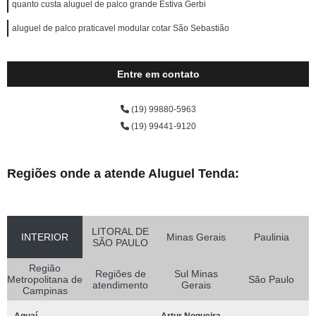
quanto custa aluguel de palco grande Estiva Gerbi
aluguel de palco praticavel modular cotar São Sebastião
Entre em contato
(19) 99880-5963
(19) 99441-9120
Regiões onde a atende Aluguel Tenda:
LITORAL DE
INTERIOR
Minas Gerais
Paulinia
SÃO PAULO
Região
Regiões de
Sul Minas
Metropolitana de
São Paulo
atendimento
Gerais
Campinas