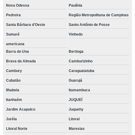
Nova Odessa
Paulínia
Pedreira
Região Metropolitana de Campinas
Santa Bárbara d'Oeste
Santo Antônio de Posse
Sumaré
Vinhedo
americana
Barra do Una
Bertioga
Brava da Almada
Camburizinho
Cambury
Caraguatatuba
Cubatão
Guarujá
Ilhabela
Itamambuca
Itanhaém
JUQUEÍ
Jardim Acapulco
Juquehy
Juréia
Litoral
Litoral Norte
Maresias