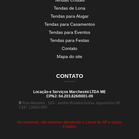
Tendas Cristais
Tendas de Lona
Tendas para Alugar
Tendas para Casamentos
Tendas para Eventos
Tendas para Festas
Contato
Mapa do site
CONTATO
Locação e Serviços Marchesini LTDA ME
CPNJ: 04.203.826/0001-09
Rua Macieira , 185 - Jardim Roseira Acima Jaguariúna SP
CEP: 13820-000
(19) 99880-5963
(19) 99441-9120
contato@tendasmarchesini.com
No momento, não estamos atendendo o Litoral de SP e outros
Estados