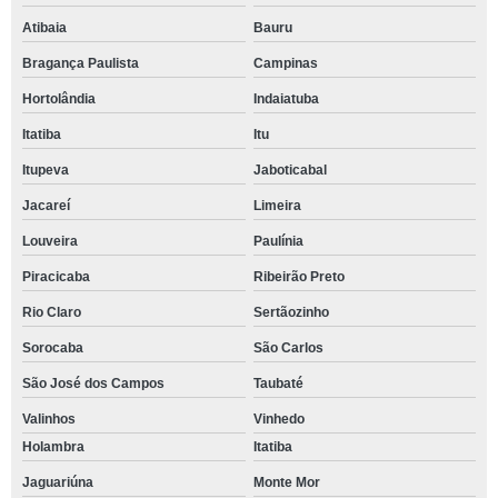
Atibaia
Bauru
Bragança Paulista
Campinas
Hortolândia
Indaiatuba
Itatiba
Itu
Itupeva
Jaboticabal
Jacareí
Limeira
Louveira
Paulínia
Piracicaba
Ribeirão Preto
Rio Claro
Sertãozinho
Sorocaba
São Carlos
São José dos Campos
Taubaté
Valinhos
Vinhedo
Holambra
Itatiba
Jaguariúna
Monte Mor