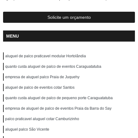
Solicite um orçamento
MENU
aluguel de palco praticavel modular Hortolândia
quanto custa aluguel de palco de eventos Caraguatatuba
empresa de aluguel palco Praia de Juquehy
aluguel de palco de eventos cotar Santos
quanto custa aluguel de palco de pequeno porte Caraguatatuba
empresa de aluguel de palco de eventos Praia da Barra do Say
palco praticavel aluguel cotar Camburizinho
aluguel palco São Vicente