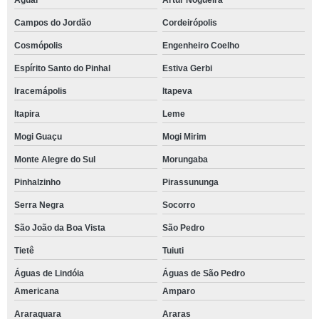
Aguaí
Artur Nogueira
Campos do Jordão
Cordeirópolis
Cosmópolis
Engenheiro Coelho
Espírito Santo do Pinhal
Estiva Gerbi
Iracemápolis
Itapeva
Itapira
Leme
Mogi Guaçu
Mogi Mirim
Monte Alegre do Sul
Morungaba
Pinhalzinho
Pirassununga
Serra Negra
Socorro
São João da Boa Vista
São Pedro
Tietê
Tuiuti
Águas de Lindóia
Águas de São Pedro
Americana
Amparo
Araraquara
Araras