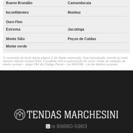
Bueno Brandão
Camanducaia
Inconfidentes
Munhoz
Ouro Fino
Extrema
Jacutinga
Monte Sião
Poços de Caldas
Monte verde
O conteúdo do texto desta página é de direito reservado. Sua reprodução, parcial ou total,
mesmo citando nossos links, é proibida sem a autorização do autor. Crime de violação de
direito autoral – artigo 184 do Código Penal –
Lei 9610/98 - Lei de direitos autorais
.