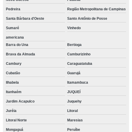
Pedreira
Região Metropolitana de Campinas
Santa Bárbara d'Oeste
Santo Antônio de Posse
Sumaré
Vinhedo
americana
Barra do Una
Bertioga
Brava da Almada
Camburizinho
Cambury
Caraguatatuba
Cubatão
Guarujá
Ilhabela
Itamambuca
Itanhaém
JUQUEÍ
Jardim Acapulco
Juquehy
Juréia
Litoral
Litoral Norte
Maresias
Mongaguá
Peruíbe