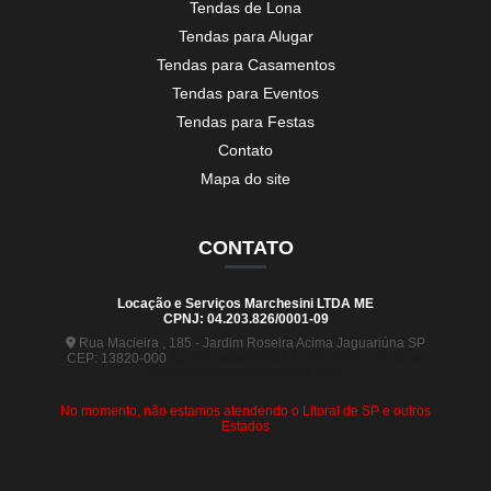
Tendas de Lona
Tendas para Alugar
Tendas para Casamentos
Tendas para Eventos
Tendas para Festas
Contato
Mapa do site
CONTATO
Locação e Serviços Marchesini LTDA ME
CPNJ: 04.203.826/0001-09
Rua Macieira , 185 - Jardim Roseira Acima Jaguariúna SP
CEP: 13820-000
(19) 99880-5963
(19) 99441-9120
contato@tendasmarchesini.com
No momento, não estamos atendendo o Litoral de SP e outros
Estados