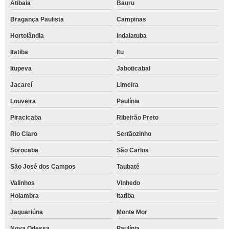
Atibaia
Bauru
Bragança Paulista
Campinas
Hortolândia
Indaiatuba
Itatiba
Itu
Itupeva
Jaboticabal
Jacareí
Limeira
Louveira
Paulínia
Piracicaba
Ribeirão Preto
Rio Claro
Sertãozinho
Sorocaba
São Carlos
São José dos Campos
Taubaté
Valinhos
Vinhedo
Holambra
Itatiba
Jaguariúna
Monte Mor
Nova Odessa
Paulínia