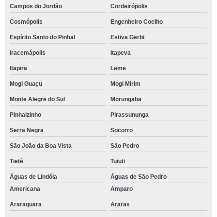
Campos do Jordão
Cordeirópolis
Cosmópolis
Engenheiro Coelho
Espírito Santo do Pinhal
Estiva Gerbi
Iracemápolis
Itapeva
Itapira
Leme
Mogi Guaçu
Mogi Mirim
Monte Alegre do Sul
Morungaba
Pinhalzinho
Pirassununga
Serra Negra
Socorro
São João da Boa Vista
São Pedro
Tietê
Tuiuti
Águas de Lindóia
Águas de São Pedro
Americana
Amparo
Araraquara
Araras