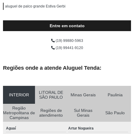
aluguel de palco grande Estiva Gerbi
Entre em contato
(19) 99880-5963
(19) 99441-9120
Regiões onde a atende Aluguel Tenda:
LITORAL DE
INTERIOR
Minas Gerais
Paulinia
SÃO PAULO
Região
Regiões de
Sul Minas
Metropolitana de
São Paulo
atendimento
Gerais
Campinas
Aguaí
Artur Nogueira