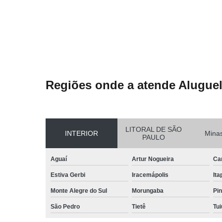
Regiões onde a atende Aluguel
LITORAL DE SÃO
INTERIOR
Minas
PAULO
Aguaí
Artur Nogueira
Ca
Estiva Gerbi
Iracemápolis
Ita
Monte Alegre do Sul
Morungaba
Pin
São Pedro
Tietê
Tui