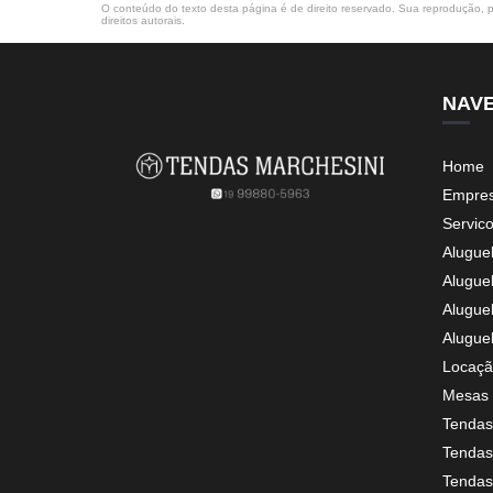
O conteúdo do texto desta página é de direito reservado. Sua reprodução, pa
direitos autorais
.
NAV
Home
Empre
Servic
Alugue
Alugue
Alugue
Alugue
Locaçã
Mesas 
Tendas
Tendas 
Tendas