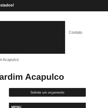
Estados!
l de Palcos
Aluguel de Tendas
Contato
lástico
Tendas Brancas
lugar
Tendas para Casamentos
 para Festas
im Acapulco
Jardim Acapulco
Solicite um orçamento
MENU