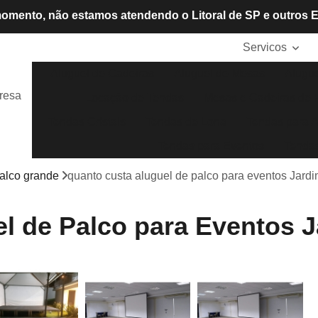
omento, não estamos atendendo o Litoral de SP e outros 
Servicos
Aluguel de Cadeiras
Aluguel de Mesas
Alugue
resa
Locação de Tendas
Mesas e Cadeiras de P
Tendas Cristais
Tendas de Lona
Tendas para A
Tendas para Eventos
Tendas
palco grande
quanto custa aluguel de palco para eventos Jard
l de Palco para Eventos 