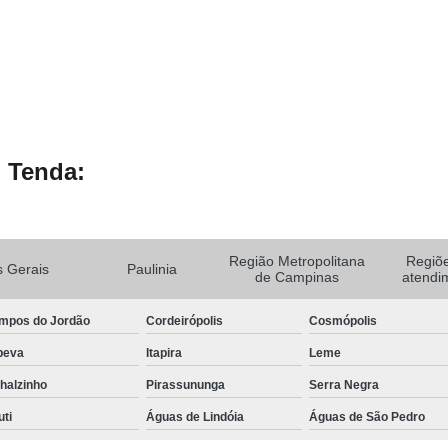
 Tenda:
Região Metropolitana
Regiõ
 Gerais
Paulinia
de Campinas
atendi
mpos do Jordão
Cordeirópolis
Cosmópolis
peva
Itapira
Leme
halzinho
Pirassununga
Serra Negra
uti
Águas de Lindóia
Águas de São Pedro