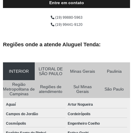
Entre em contato
(19) 99880-5963
(19) 99441-9120
Regiões onde a atende Aluguel Tenda:
LITORAL DE
INTERIOR
Minas Gerais
Paulinia
SÃO PAULO
Região
Regiões de
Sul Minas
Metropolitana de
São Paulo
atendimento
Gerais
Campinas
Aguaí
Artur Nogueira
Campos do Jordão
Cordeirópolis
Cosmópolis
Engenheiro Coelho