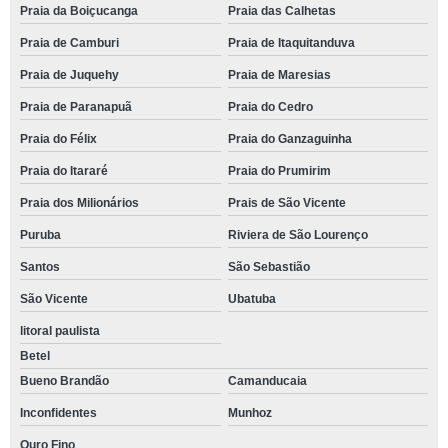
Praia da Boiçucanga
Praia das Calhetas
Praia de Camburi
Praia de Itaquitanduva
Praia de Juquehy
Praia de Maresias
Praia de Paranapuã
Praia do Cedro
Praia do Félix
Praia do Ganzaguinha
Praia do Itararé
Praia do Prumirim
Praia dos Milionários
Prais de São Vicente
Puruba
Riviera de São Lourenço
Santos
São Sebastião
São Vicente
Ubatuba
litoral paulista
Betel
Bueno Brandão
Camanducaia
Inconfidentes
Munhoz
Ouro Fino