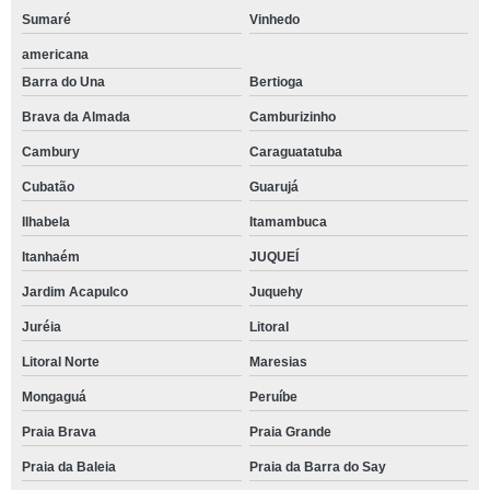
Sumaré
Vinhedo
americana
Barra do Una
Bertioga
Brava da Almada
Camburizinho
Cambury
Caraguatatuba
Cubatão
Guarujá
Ilhabela
Itamambuca
Itanhaém
JUQUEÍ
Jardim Acapulco
Juquehy
Juréia
Litoral
Litoral Norte
Maresias
Mongaguá
Peruíbe
Praia Brava
Praia Grande
Praia da Baleia
Praia da Barra do Say