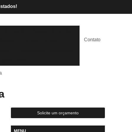
Estados!
l de Palcos
Aluguel de Tendas
Contato
lástico
Tendas Brancas
lugar
Tendas para Casamentos
 para Festas
a
a
Solicite um orçamento
MENU