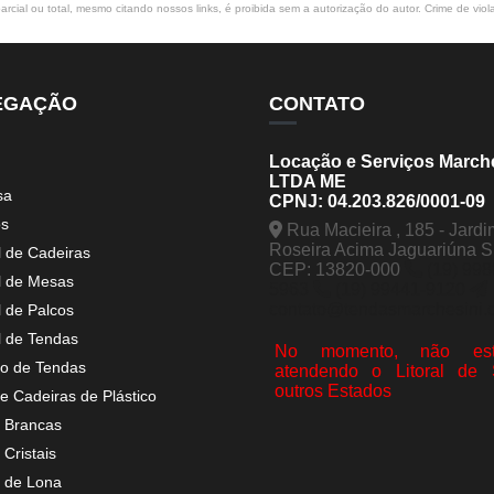
rcial ou total, mesmo citando nossos links, é proibida sem a autorização do autor. Crime de viol
EGAÇÃO
CONTATO
Locação e Serviços March
LTDA ME
sa
CPNJ: 04.203.826/0001-09
os
Rua Macieira , 185 - Jardi
Roseira Acima Jaguariúna 
l de Cadeiras
CEP: 13820-000
(19) 998
l de Mesas
5963
(19) 99441-9120
contato@tendasmarchesini.
l de Palcos
l de Tendas
No momento, não est
o de Tendas
atendendo o Litoral de
outros Estados
e Cadeiras de Plástico
 Brancas
Cristais
 de Lona