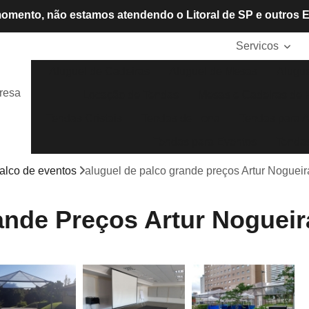
omento, não estamos atendendo o Litoral de SP e outros 
Servicos
Aluguel de Cadeiras
Aluguel de Mesas
Alugue
resa
Locação de Tendas
Mesas e Cadeiras de P
Tendas Cristais
Tendas de Lona
Tendas para A
Tendas para Eventos
Tendas
alco de eventos
aluguel de palco grande preços Artur Nogueir
ande Preços Artur Nogueir