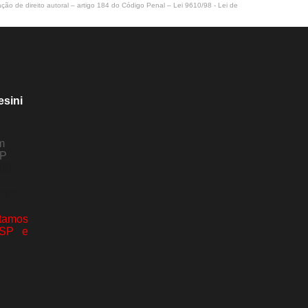
ação de direito autoral – artigo 184 do Código Penal –
Lei 9610/98 - Lei de
esini
m
SP
80-
com
amos
 SP e