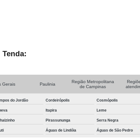
 Tenda:
Região Metropolitana
Regiõ
 Gerais
Paulinia
de Campinas
atendi
mpos do Jordão
Cordeirópolis
Cosmópolis
peva
Itapira
Leme
halzinho
Pirassununga
Serra Negra
uti
Águas de Lindóia
Águas de São Pedro