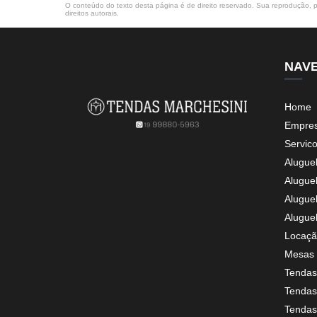
O conteúdo do texto desta página é de direito reservado. Sua reprodução, pa
direitos autorais
.
NAV
Home
Empre
Servic
Alugue
Alugue
Alugue
Alugue
Locaçã
Mesas 
Tendas
Tendas 
Tendas