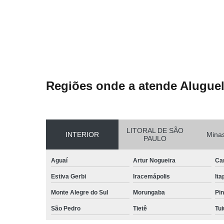
Regiões onde a atende Aluguel
LITORAL DE SÃO
INTERIOR
Minas
PAULO
Aguaí
Artur Nogueira
Ca
Estiva Gerbi
Iracemápolis
Ita
Monte Alegre do Sul
Morungaba
Pin
São Pedro
Tietê
Tui