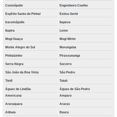
Cosmópolis
Engenheiro Coelho
Espírito Santo do Pinhal
Estiva Gerbi
Iracemápolis
Itapeva
Itapira
Leme
Mogi Guaçu
Mogi Mirim
Monte Alegre do Sul
Morungaba
Pinhalzinho
Pirassununga
Serra Negra
Socorro
São João da Boa Vista
São Pedro
Tietê
Tuiuti
Águas de Lindóia
Águas de São Pedro
Americana
Amparo
Araraquara
Araras
Atibaia
Bauru