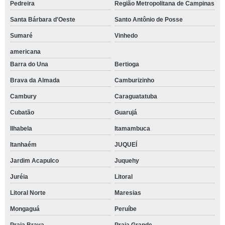
Pedreira
Região Metropolitana de Campinas
Santa Bárbara d'Oeste
Santo Antônio de Posse
Sumaré
Vinhedo
americana
Barra do Una
Bertioga
Brava da Almada
Camburizinho
Cambury
Caraguatatuba
Cubatão
Guarujá
Ilhabela
Itamambuca
Itanhaém
JUQUEÍ
Jardim Acapulco
Juquehy
Juréia
Litoral
Litoral Norte
Maresias
Mongaguá
Peruíbe