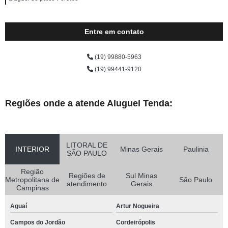
Entre em contato
(19) 99880-5963
(19) 99441-9120
Regiões onde a atende Aluguel Tenda:
LITORAL DE
INTERIOR
Minas Gerais
Paulinia
SÃO PAULO
Região
Regiões de
Sul Minas
Metropolitana de
São Paulo
atendimento
Gerais
Campinas
Aguaí
Artur Nogueira
Campos do Jordão
Cordeirópolis