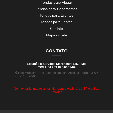
Tendas para Alugar
Tendas para Casamentos
Tendas para Eventos
Tendas para Festas
Contato
Mapa do site
CONTATO
Locação e Serviços Marchesini LTDA ME
CPNJ: 04.203.826/0001-09
Rua Macieira , 185 - Jardim Roseira Acima Jaguariúna SP
CEP: 13820-000
(19) 99880-5963
(19) 99441-9120
contato@tendasmarchesini.com
No momento, não estamos atendendo o Litoral de SP e outros
Estados