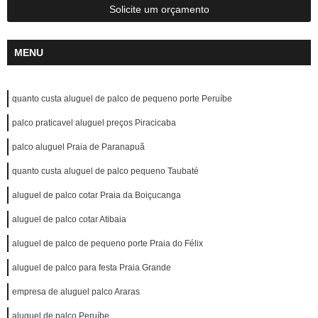
Solicite um orçamento
MENU
quanto custa aluguel de palco de pequeno porte Peruíbe
palco praticavel aluguel preços Piracicaba
palco aluguel Praia de Paranapuã
quanto custa aluguel de palco pequeno Taubaté
aluguel de palco cotar Praia da Boiçucanga
aluguel de palco cotar Atibaia
aluguel de palco de pequeno porte Praia do Félix
aluguel de palco para festa Praia Grande
empresa de aluguel palco Araras
aluguel de palco Peruíbe