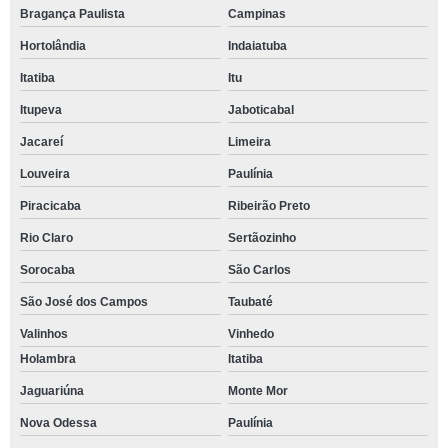
Bragança Paulista
Campinas
Hortolândia
Indaiatuba
Itatiba
Itu
Itupeva
Jaboticabal
Jacareí
Limeira
Louveira
Paulínia
Piracicaba
Ribeirão Preto
Rio Claro
Sertãozinho
Sorocaba
São Carlos
São José dos Campos
Taubaté
Valinhos
Vinhedo
Holambra
Itatiba
Jaguariúna
Monte Mor
Nova Odessa
Paulínia