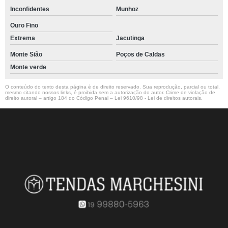
Inconfidentes
Munhoz
Ouro Fino
Extrema
Jacutinga
Monte Sião
Poços de Caldas
Monte verde
O conteúdo do texto desta página é de direito reservado. Sua reprodução, parcial ou total,
mesmo citando nossos links, é proibida sem a autorização do autor. Crime de violação de
direito autoral – artigo 184 do Código Penal –
Lei 9610/98 - Lei de direitos autorais
.