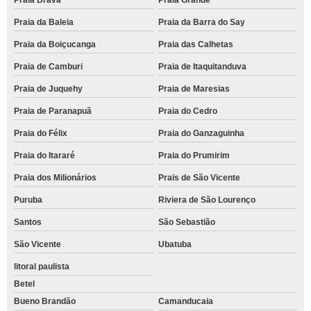
Praia Brava
Praia Grande
Praia da Baleia
Praia da Barra do Say
Praia da Boiçucanga
Praia das Calhetas
Praia de Camburi
Praia de Itaquitanduva
Praia de Juquehy
Praia de Maresias
Praia de Paranapuã
Praia do Cedro
Praia do Félix
Praia do Ganzaguinha
Praia do Itararé
Praia do Prumirim
Praia dos Milionários
Prais de São Vicente
Puruba
Riviera de São Lourenço
Santos
São Sebastião
São Vicente
Ubatuba
litoral paulista
Betel
Bueno Brandão
Camanducaia