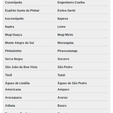
Cosmópolis
Engenheiro Coelho
Espírito Santo do Pinhal
Estiva Gerbi
Iracemápolis
Itapeva
Itapira
Leme
Mogi Guaçu
Mogi Mirim
Monte Alegre do Sul
Morungaba
Pinhalzinho
Pirassununga
Serra Negra
Socorro
São João da Boa Vista
São Pedro
Tietê
Tuiuti
Águas de Lindóia
Águas de São Pedro
Americana
Amparo
Araraquara
Araras
Atibaia
Bauru