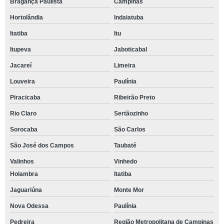
Bragança Paulista
Campinas
Hortolândia
Indaiatuba
Itatiba
Itu
Itupeva
Jaboticabal
Jacareí
Limeira
Louveira
Paulínia
Piracicaba
Ribeirão Preto
Rio Claro
Sertãozinho
Sorocaba
São Carlos
São José dos Campos
Taubaté
Valinhos
Vinhedo
Holambra
Itatiba
Jaguariúna
Monte Mor
Nova Odessa
Paulínia
Pedreira
Região Metropolitana de Campinas