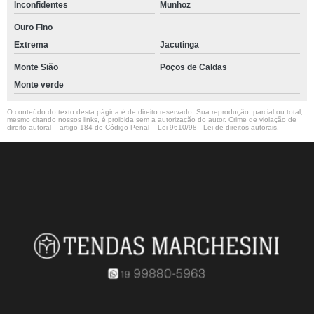
Inconfidentes
Munhoz
Ouro Fino
Extrema
Jacutinga
Monte Sião
Poços de Caldas
Monte verde
O conteúdo do texto desta página é de direito reservado. Sua reprodução, parcial ou total,
mesmo citando nossos links, é proibida sem a autorização do autor. Crime de violação de
direito autoral – artigo 184 do Código Penal –
Lei 9610/98 - Lei de direitos autorais
.