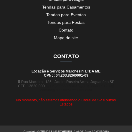
Tendas para Casamentos
Tendas para Eventos
Tendas para Festas
Contato
Mapa do site
CONTATO
Locação e Serviços Marchesini LTDA ME
CPNJ: 04.203.826/0001-09
Rua Macieira , 185 - Jardim Roseira Acima Jaguariúna SP
CEP: 13820-000
(19) 99880-5963
(19) 99441-9120
contato@tendasmarchesini.com
No momento, não estamos atendendo o Litoral de SP e outros
Estados
Copyright © TENDAS MARCHESINI. (Lei 9610 de 19/02/1998)