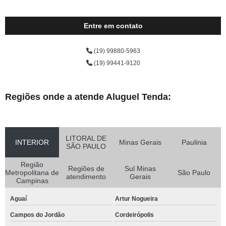
Entre em contato
(19) 99880-5963
(19) 99441-9120
Regiões onde a atende Aluguel Tenda:
LITORAL DE
INTERIOR
Minas Gerais
Paulinia
SÃO PAULO
Região
Regiões de
Sul Minas
Metropolitana de
São Paulo
atendimento
Gerais
Campinas
Aguaí
Artur Nogueira
Campos do Jordão
Cordeirópolis