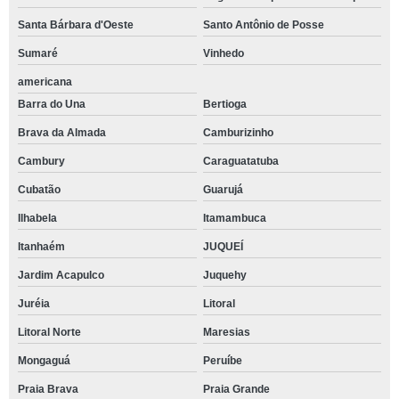
Santa Bárbara d'Oeste
Santo Antônio de Posse
Sumaré
Vinhedo
americana
Barra do Una
Bertioga
Brava da Almada
Camburizinho
Cambury
Caraguatatuba
Cubatão
Guarujá
Ilhabela
Itamambuca
Itanhaém
JUQUEÍ
Jardim Acapulco
Juquehy
Juréia
Litoral
Litoral Norte
Maresias
Mongaguá
Peruíbe
Praia Brava
Praia Grande