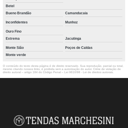
Betel
Bueno Brandão
Camanducaia
Inconfidentes
Munhoz
Ouro Fino
Extrema
Jacutinga
Monte Sião
Poços de Caldas
Monte verde
O conteúdo do texto desta página é de direito reservado. Sua reprodução, parcial ou total,
mesmo citando nossos links, é proibida sem a autorização do autor. Crime de violação de
direito autoral – artigo 184 do Código Penal –
Lei 9610/98 - Lei de direitos autorais
.