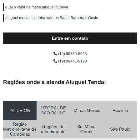
qual o valor de mesa aluguel Itupeva
aluguel mesa e cadeira valores Santa Bárbara d'Oeste
Entre em contato
(19) 99880-5963
(19) 99441-9120
Regiões onde a atende Aluguel Tenda:
LITORAL DE
INTERIOR
Minas Gerais
Paulinia
SÃO PAULO
Região
Regiões de
Sul Minas
Metropolitana de
São Paulo
atendimento
Gerais
Campinas