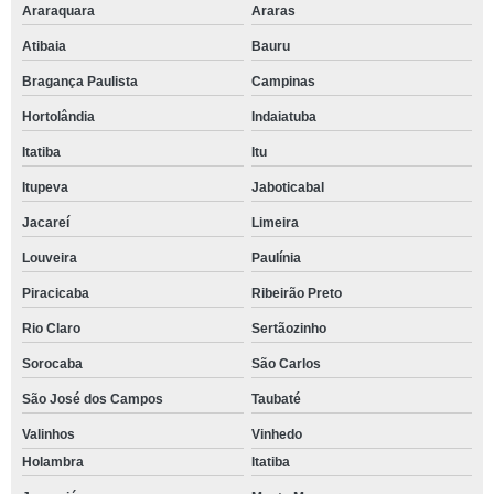
Araraquara
Araras
Atibaia
Bauru
Bragança Paulista
Campinas
Hortolândia
Indaiatuba
Itatiba
Itu
Itupeva
Jaboticabal
Jacareí
Limeira
Louveira
Paulínia
Piracicaba
Ribeirão Preto
Rio Claro
Sertãozinho
Sorocaba
São Carlos
São José dos Campos
Taubaté
Valinhos
Vinhedo
Holambra
Itatiba