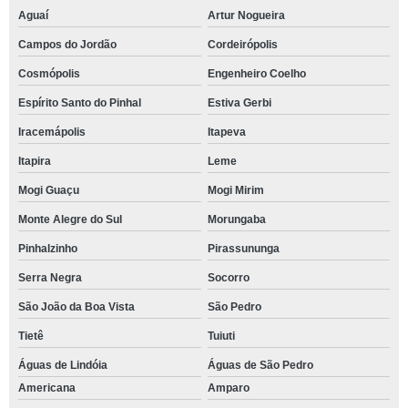
Aguaí
Artur Nogueira
Campos do Jordão
Cordeirópolis
Cosmópolis
Engenheiro Coelho
Espírito Santo do Pinhal
Estiva Gerbi
Iracemápolis
Itapeva
Itapira
Leme
Mogi Guaçu
Mogi Mirim
Monte Alegre do Sul
Morungaba
Pinhalzinho
Pirassununga
Serra Negra
Socorro
São João da Boa Vista
São Pedro
Tietê
Tuiuti
Águas de Lindóia
Águas de São Pedro
Americana
Amparo