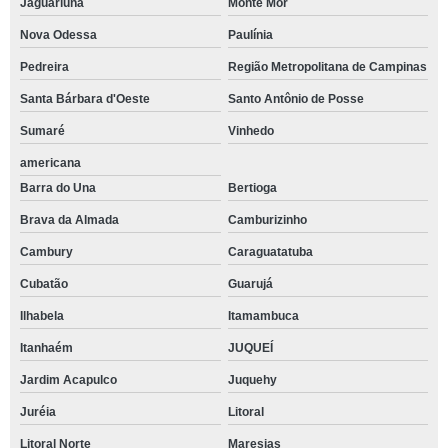
Jaguariúna
Monte Mor
Nova Odessa
Paulínia
Pedreira
Região Metropolitana de Campinas
Santa Bárbara d'Oeste
Santo Antônio de Posse
Sumaré
Vinhedo
americana
Barra do Una
Bertioga
Brava da Almada
Camburizinho
Cambury
Caraguatatuba
Cubatão
Guarujá
Ilhabela
Itamambuca
Itanhaém
JUQUEÍ
Jardim Acapulco
Juquehy
Juréia
Litoral
Litoral Norte
Maresias