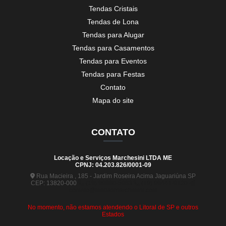
Tendas Cristais
Tendas de Lona
Tendas para Alugar
Tendas para Casamentos
Tendas para Eventos
Tendas para Festas
Contato
Mapa do site
CONTATO
Locação e Serviços Marchesini LTDA ME
CPNJ: 04.203.826/0001-09
Rua Macieira , 185 - Jardim Roseira Acima Jaguariúna SP
CEP: 13820-000
(19) 99880-5963
(19) 99441-9120
contato@tendasmarchesini.com
No momento, não estamos atendendo o Litoral de SP e outros
Estados