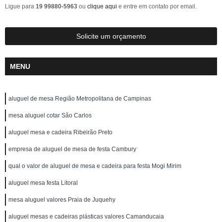
Ligue para
19 99880-5963
ou
clique aqui
e entre em contato por email.
Solicite um orçamento
MENU
aluguel de mesa Região Metropolitana de Campinas
mesa aluguel cotar São Carlos
aluguel mesa e cadeira Ribeirão Preto
empresa de aluguel de mesa de festa Cambury
qual o valor de aluguel de mesa e cadeira para festa Mogi Mirim
aluguel mesa festa Litoral
mesa aluguel valores Praia de Juquehy
aluguel mesas e cadeiras plásticas valores Camanducaia