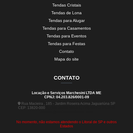
Tendas Cristais
Tendas de Lona
Tendas para Alugar
Tendas para Casamentos
Tendas para Eventos
Tendas para Festas
Contato
Mapa do site
CONTATO
Locação e Serviços Marchesini LTDA ME
CPNJ: 04.203.826/0001-09
Rua Macieira , 185 - Jardim Roseira Acima Jaguariúna SP
CEP: 13820-000
(19) 99880-5963
(19) 99441-9120
contato@tendasmarchesini.com
No momento, não estamos atendendo o Litoral de SP e outros
Estados