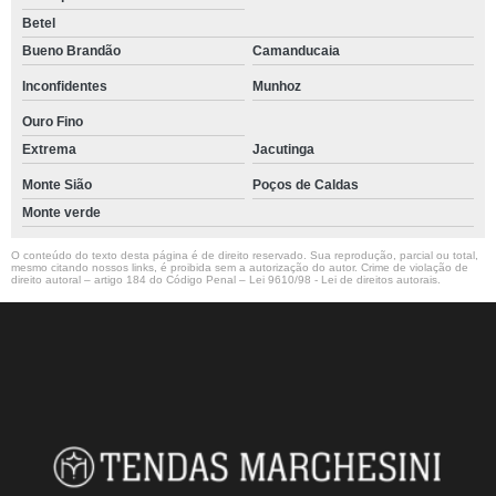
Betel
Bueno Brandão
Camanducaia
Inconfidentes
Munhoz
Ouro Fino
Extrema
Jacutinga
Monte Sião
Poços de Caldas
Monte verde
O conteúdo do texto desta página é de direito reservado. Sua reprodução, parcial ou total,
mesmo citando nossos links, é proibida sem a autorização do autor. Crime de violação de
direito autoral – artigo 184 do Código Penal –
Lei 9610/98 - Lei de direitos autorais
.