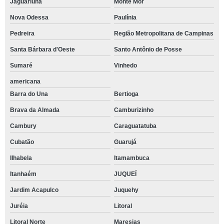
Jaguariúna
Monte Mor
Nova Odessa
Paulínia
Pedreira
Região Metropolitana de Campinas
Santa Bárbara d'Oeste
Santo Antônio de Posse
Sumaré
Vinhedo
americana
Barra do Una
Bertioga
Brava da Almada
Camburizinho
Cambury
Caraguatatuba
Cubatão
Guarujá
Ilhabela
Itamambuca
Itanhaém
JUQUEÍ
Jardim Acapulco
Juquehy
Juréia
Litoral
Litoral Norte
Maresias