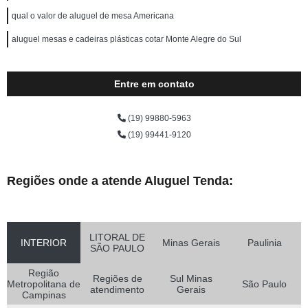
qual o valor de aluguel de mesa Americana
aluguel mesas e cadeiras plásticas cotar Monte Alegre do Sul
Entre em contato
(19) 99880-5963
(19) 99441-9120
Regiões onde a atende Aluguel Tenda:
LITORAL DE
INTERIOR
Minas Gerais
Paulinia
SÃO PAULO
Região
Regiões de
Sul Minas
Metropolitana de
São Paulo
atendimento
Gerais
Campinas