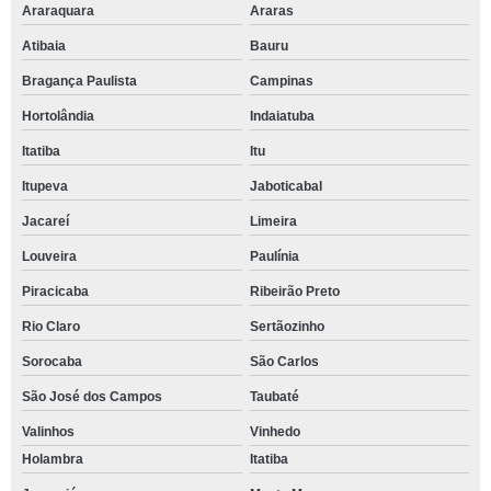
Araraquara
Araras
Atibaia
Bauru
Bragança Paulista
Campinas
Hortolândia
Indaiatuba
Itatiba
Itu
Itupeva
Jaboticabal
Jacareí
Limeira
Louveira
Paulínia
Piracicaba
Ribeirão Preto
Rio Claro
Sertãozinho
Sorocaba
São Carlos
São José dos Campos
Taubaté
Valinhos
Vinhedo
Holambra
Itatiba