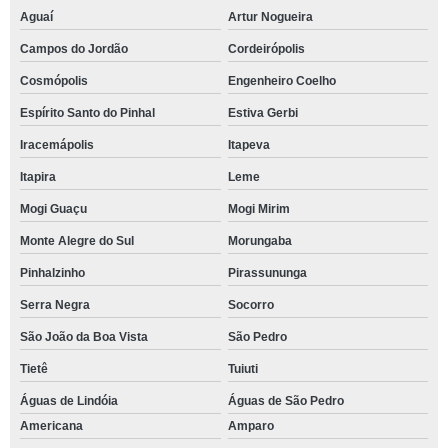
Aguaí
Artur Nogueira
Campos do Jordão
Cordeirópolis
Cosmópolis
Engenheiro Coelho
Espírito Santo do Pinhal
Estiva Gerbi
Iracemápolis
Itapeva
Itapira
Leme
Mogi Guaçu
Mogi Mirim
Monte Alegre do Sul
Morungaba
Pinhalzinho
Pirassununga
Serra Negra
Socorro
São João da Boa Vista
São Pedro
Tietê
Tuiuti
Águas de Lindóia
Águas de São Pedro
Americana
Amparo