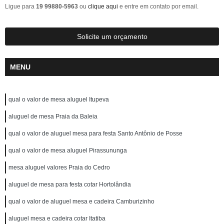
Ligue para
19 99880-5963
ou
clique aqui
e entre em contato por email.
Solicite um orçamento
MENU
qual o valor de mesa aluguel Itupeva
aluguel de mesa Praia da Baleia
qual o valor de aluguel mesa para festa Santo Antônio de Posse
qual o valor de mesa aluguel Pirassununga
mesa aluguel valores Praia do Cedro
aluguel de mesa para festa cotar Hortolândia
qual o valor de aluguel mesa e cadeira Camburizinho
aluguel mesa e cadeira cotar Itatiba