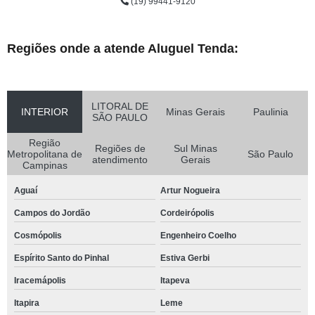
(19) 99441-9120
Regiões onde a atende Aluguel Tenda:
LITORAL DE
INTERIOR
Minas Gerais
Paulinia
SÃO PAULO
Região
Regiões de
Sul Minas
Metropolitana de
São Paulo
atendimento
Gerais
Campinas
Aguaí
Artur Nogueira
Campos do Jordão
Cordeirópolis
Cosmópolis
Engenheiro Coelho
Espírito Santo do Pinhal
Estiva Gerbi
Iracemápolis
Itapeva
Itapira
Leme