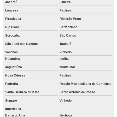
Jacareí
Limeira
Louveira
Paulínia
Piracicaba
Ribeirão Preto
Rio Claro
Sertãozinho
Sorocaba
São Carlos
São José dos Campos
Taubaté
Valinhos
Vinhedo
Holambra
Itatiba
Jaguariúna
Monte Mor
Nova Odessa
Paulínia
Pedreira
Região Metropolitana de Campinas
Santa Bárbara d'Oeste
Santo Antônio de Posse
Sumaré
Vinhedo
americana
Barra do Una
Bertioga