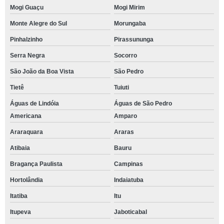
Mogi Guaçu
Mogi Mirim
Monte Alegre do Sul
Morungaba
Pinhalzinho
Pirassununga
Serra Negra
Socorro
São João da Boa Vista
São Pedro
Tietê
Tuiuti
Águas de Lindóia
Águas de São Pedro
Americana
Amparo
Araraquara
Araras
Atibaia
Bauru
Bragança Paulista
Campinas
Hortolândia
Indaiatuba
Itatiba
Itu
Itupeva
Jaboticabal