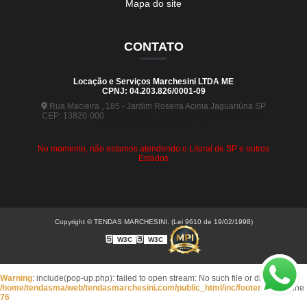
Mapa do site
CONTATO
Locação e Serviços Marchesini LTDA ME
CPNJ: 04.203.826/0001-09
Rua Macieira , 185 - Jardim Roseira Acima Jaguariúna SP
CEP: 13820-000
(19) 99880-5963
(19) 99441-9120
contato@tendasmarchesini.com
No momento, não estamos atendendo o Litoral de SP e outros
Estados
Copyright © TENDAS MARCHESINI. (Lei 9610 de 19/02/1998)
W3C
W3C
Warning
: include(pop-up.php): failed to open stream: No such file or directory in
/home/tendasma/web/tendasmarchesini.com/public_html/inc/footer.php
on line
76