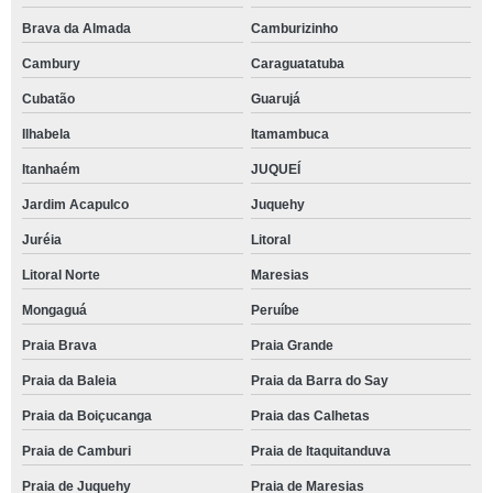
Brava da Almada
Camburizinho
Cambury
Caraguatatuba
Cubatão
Guarujá
Ilhabela
Itamambuca
Itanhaém
JUQUEÍ
Jardim Acapulco
Juquehy
Juréia
Litoral
Litoral Norte
Maresias
Mongaguá
Peruíbe
Praia Brava
Praia Grande
Praia da Baleia
Praia da Barra do Say
Praia da Boiçucanga
Praia das Calhetas
Praia de Camburi
Praia de Itaquitanduva
Praia de Juquehy
Praia de Maresias