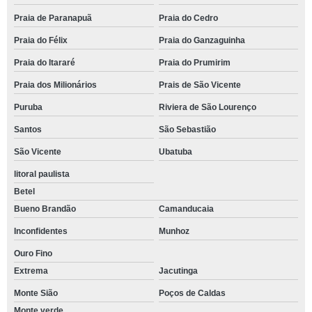
Praia de Paranapuã
Praia do Cedro
Praia do Félix
Praia do Ganzaguinha
Praia do Itararé
Praia do Prumirim
Praia dos Milionários
Prais de São Vicente
Puruba
Riviera de São Lourenço
Santos
São Sebastião
São Vicente
Ubatuba
litoral paulista
Betel
Bueno Brandão
Camanducaia
Inconfidentes
Munhoz
Ouro Fino
Extrema
Jacutinga
Monte Sião
Poços de Caldas
Monte verde