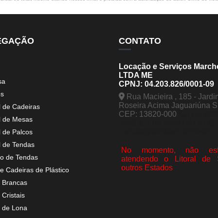
EGAÇÃO
CONTATO
Locação e Serviços March
LTDA ME
sa
CPNJ: 04.203.826/0001-09
os
Rua Macieira , 185 - Jardi
Roseira Acima Jaguariúna 
l de Cadeiras
CEP: 13820-000
(19) 998
l de Mesas
5963
(19) 99441-9120
contato@tendasmarchesini.
l de Palcos
l de Tendas
No momento, não est
o de Tendas
atendendo o Litoral de
outros Estados
e Cadeiras de Plástico
 Brancas
Cristais
 de Lona