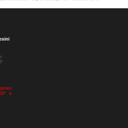
esini
m
SP
80-
com
amos
 SP e