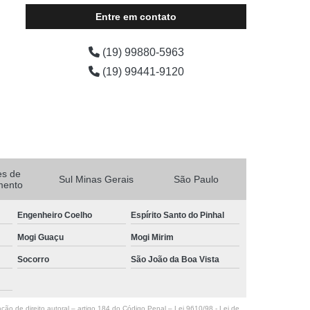
Entre em contato
(19) 99880-5963
(19) 99441-9120
es de
Sul Minas Gerais
São Paulo
mento
Engenheiro Coelho
Espírito Santo do Pinhal
Mogi Guaçu
Mogi Mirim
Socorro
São João da Boa Vista
ação de direito autoral – artigo 184 do Código Penal –
Lei 9610/98 - Lei de