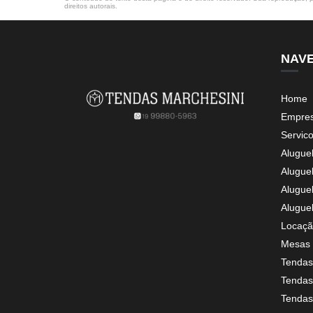
direitos autorais
.
NAV
Home
Empre
Servic
Alugue
Alugue
Alugue
Alugue
Locaçã
Mesas 
Tendas
Tendas 
Tendas