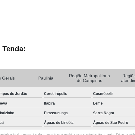
 Tenda:
Região Metropolitana
Regiõ
 Gerais
Paulinia
de Campinas
atendi
mpos do Jordão
Cordeirópolis
Cosmópolis
peva
Itapira
Leme
halzinho
Pirassununga
Serra Negra
uti
Águas de Lindóia
Águas de São Pedro
rcial ou total, mesmo citando nossos links, é proibida sem a autorização do autor. Crime de viol