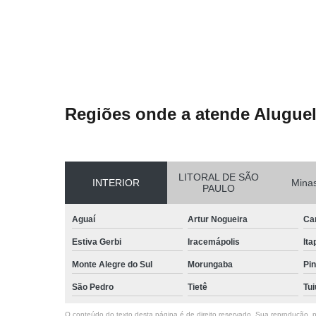
Regiões onde a atende Aluguel
LITORAL DE SÃO
INTERIOR
Minas
PAULO
Aguaí
Artur Nogueira
Ca
Estiva Gerbi
Iracemápolis
Ita
Monte Alegre do Sul
Morungaba
Pin
São Pedro
Tietê
Tui
O conteúdo do texto desta página é de direito reservado. Sua reprodução, pa