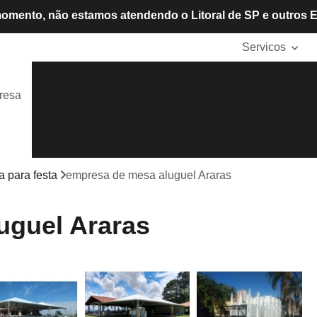
omento, não estamos atendendo o Litoral de SP e outros 
Servicos
Aluguel de Cadeiras
Aluguel de Mesas
Alugue
resa
Locação de Tendas
Mesas e Cadeiras de P
Tendas Cristais
Tendas de Lona
Tendas para A
Tendas para Eventos
Tendas
 para festa
empresa de mesa aluguel Araras
uguel Araras