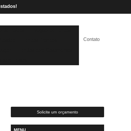
Estados!
l de Palcos
Aluguel de Tendas
Contato
lástico
Tendas Brancas
lugar
Tendas para Casamentos
 para Festas
Solicite um orçamento
MENU