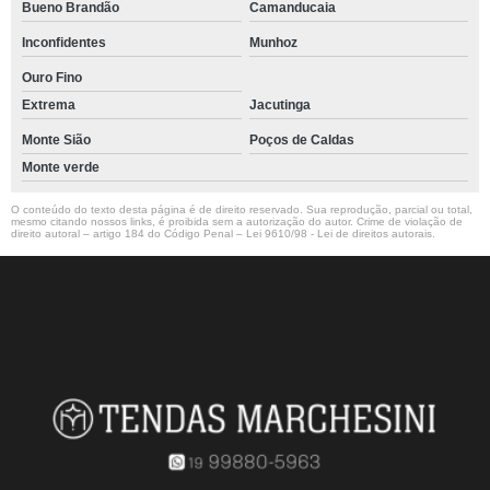
Bueno Brandão
Camanducaia
Inconfidentes
Munhoz
Ouro Fino
Extrema
Jacutinga
Monte Sião
Poços de Caldas
Monte verde
O conteúdo do texto desta página é de direito reservado. Sua reprodução, parcial ou total,
mesmo citando nossos links, é proibida sem a autorização do autor. Crime de violação de
direito autoral – artigo 184 do Código Penal –
Lei 9610/98 - Lei de direitos autorais
.