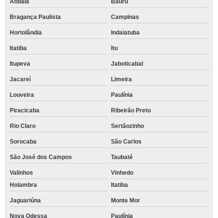
Atibaia
Bauru
Bragança Paulista
Campinas
Hortolândia
Indaiatuba
Itatiba
Itu
Itupeva
Jaboticabal
Jacareí
Limeira
Louveira
Paulínia
Piracicaba
Ribeirão Preto
Rio Claro
Sertãozinho
Sorocaba
São Carlos
São José dos Campos
Taubaté
Valinhos
Vinhedo
Holambra
Itatiba
Jaguariúna
Monte Mor
Nova Odessa
Paulínia