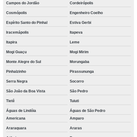
Campos do Jordão
Cordeirópolis
Cosmópolis
Engenheiro Coelho
Espírito Santo do Pinhal
Estiva Gerbi
Iracemápolis
Itapeva
Itapira
Leme
Mogi Guaçu
Mogi Mirim
Monte Alegre do Sul
Morungaba
Pinhalzinho
Pirassununga
Serra Negra
Socorro
São João da Boa Vista
São Pedro
Tietê
Tuiuti
Águas de Lindóia
Águas de São Pedro
Americana
Amparo
Araraquara
Araras