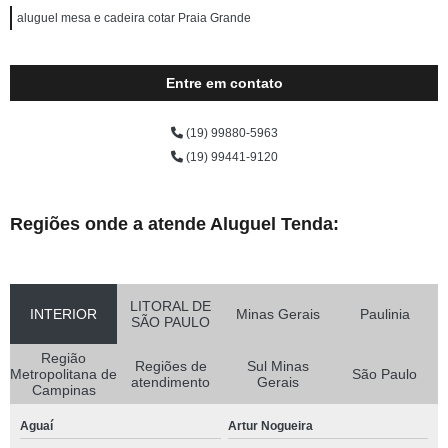
aluguel mesa e cadeira cotar Praia Grande
Entre em contato
(19) 99880-5963
(19) 99441-9120
Regiões onde a atende Aluguel Tenda:
LITORAL DE
INTERIOR
Minas Gerais
Paulinia
SÃO PAULO
Região
Regiões de
Sul Minas
Metropolitana de
São Paulo
atendimento
Gerais
Campinas
Aguaí
Artur Nogueira