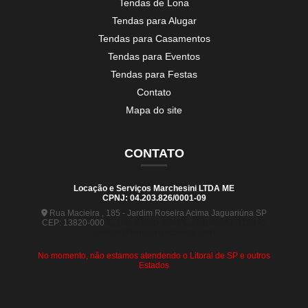
Tendas de Lona
Tendas para Alugar
Tendas para Casamentos
Tendas para Eventos
Tendas para Festas
Contato
Mapa do site
CONTATO
Locação e Serviços Marchesini LTDA ME
CPNJ: 04.203.826/0001-09
Rua Macieira , 185 - Jardim Roseira Acima Jaguariúna SP
CEP: 13820-000
(19) 99880-5963
(19) 99441-9120
contato@tendasmarchesini.com
No momento, não estamos atendendo o Litoral de SP e outros
Estados