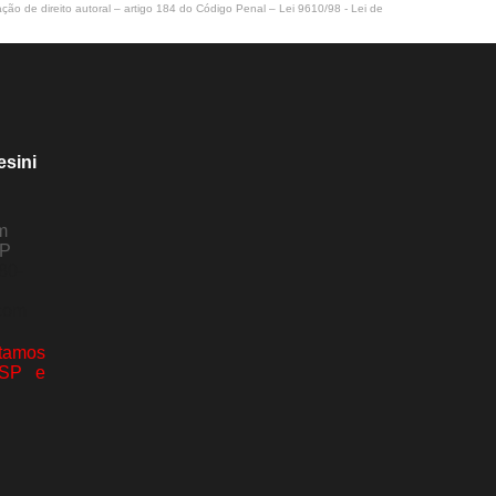
ação de direito autoral – artigo 184 do Código Penal –
Lei 9610/98 - Lei de
esini
m
SP
80-
com
amos
 SP e