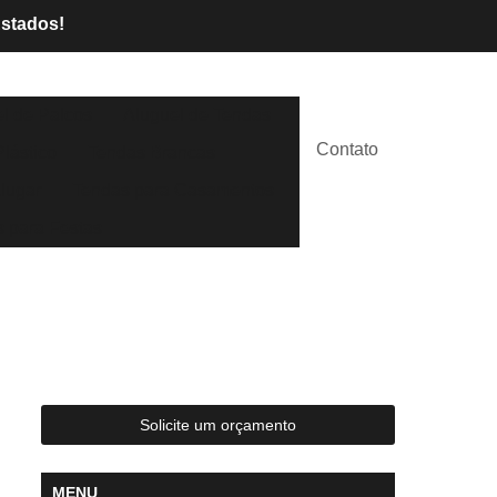
Estados!
l de Palcos
Aluguel de Tendas
Contato
lástico
Tendas Brancas
lugar
Tendas para Casamentos
 para Festas
Solicite um orçamento
MENU