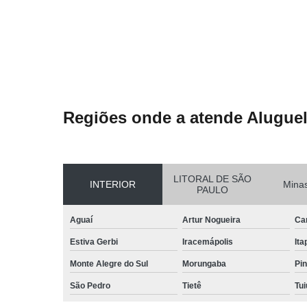
Regiões onde a atende Aluguel
LITORAL DE SÃO
INTERIOR
Minas
PAULO
Aguaí
Artur Nogueira
Ca
Estiva Gerbi
Iracemápolis
Ita
Monte Alegre do Sul
Morungaba
Pin
São Pedro
Tietê
Tui