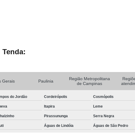
 Tenda:
Região Metropolitana
Regiõ
 Gerais
Paulinia
de Campinas
atendi
mpos do Jordão
Cordeirópolis
Cosmópolis
peva
Itapira
Leme
halzinho
Pirassununga
Serra Negra
uti
Águas de Lindóia
Águas de São Pedro