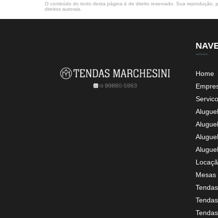
O conteúdo do texto desta página é de direito reservado. Sua reprodução, pa
direitos autorais
.
NAV
Home
Empre
Servic
Alugue
Alugue
Alugue
Alugue
Locaçã
Mesas 
Tendas
Tendas 
Tendas