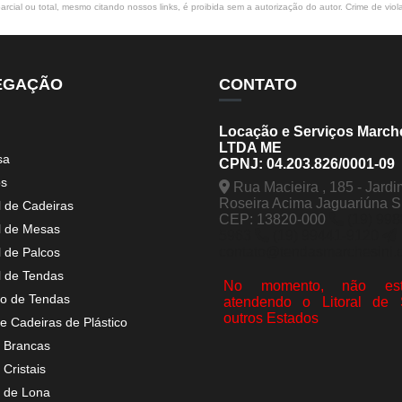
rcial ou total, mesmo citando nossos links, é proibida sem a autorização do autor. Crime de viol
EGAÇÃO
CONTATO
Locação e Serviços March
LTDA ME
sa
CPNJ: 04.203.826/0001-09
os
Rua Macieira , 185 - Jardi
Roseira Acima Jaguariúna 
l de Cadeiras
CEP: 13820-000
(19) 998
l de Mesas
5963
(19) 99441-9120
contato@tendasmarchesini.
l de Palcos
l de Tendas
No momento, não est
o de Tendas
atendendo o Litoral de
outros Estados
e Cadeiras de Plástico
 Brancas
Cristais
 de Lona