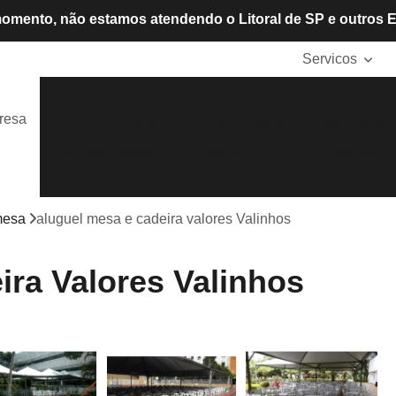
omento, não estamos atendendo o Litoral de SP e outros 
Servicos
Aluguel de Cadeiras
Aluguel de Mesas
Alugue
resa
Locação de Tendas
Mesas e Cadeiras de P
Tendas Cristais
Tendas de Lona
Tendas para A
Tendas para Eventos
Tendas
mesa
aluguel mesa e cadeira valores Valinhos
ira Valores Valinhos