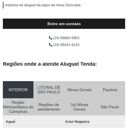
empresa de aluguel de jogos de mesa Sorocaba
Entre em contato
(19) 99880-5963
(19) 99441-9120
Regiões onde a atende Aluguel Tenda:
LITORAL DE
INTERIOR
Minas Gerais
Paulinia
SÃO PAULO
Região
Regiões de
Sul Minas
Metropolitana de
São Paulo
atendimento
Gerais
Campinas
Aguaí
Artur Nogueira