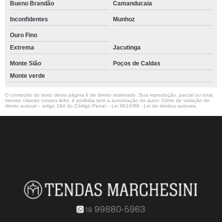
Bueno Brandão
Camanducaia
Inconfidentes
Munhoz
Ouro Fino
Extrema
Jacutinga
Monte Sião
Poços de Caldas
Monte verde
O conteúdo do texto desta página é de direito reservado. Sua reprodução, parcial ou total,
mesmo citando nossos links, é proibida sem a autorização do autor. Crime de violação de
direito autoral – artigo 184 do Código Penal –
Lei 9610/98 - Lei de direitos autorais
.