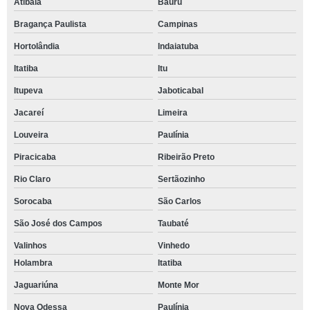
Atibaia
Bauru
Bragança Paulista
Campinas
Hortolândia
Indaiatuba
Itatiba
Itu
Itupeva
Jaboticabal
Jacareí
Limeira
Louveira
Paulínia
Piracicaba
Ribeirão Preto
Rio Claro
Sertãozinho
Sorocaba
São Carlos
São José dos Campos
Taubaté
Valinhos
Vinhedo
Holambra
Itatiba
Jaguariúna
Monte Mor
Nova Odessa
Paulínia