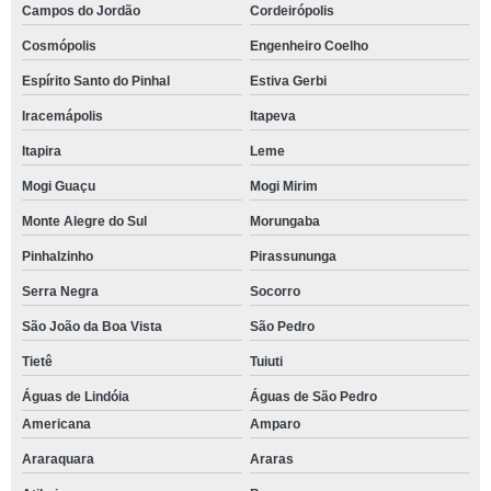
Campos do Jordão
Cordeirópolis
Cosmópolis
Engenheiro Coelho
Espírito Santo do Pinhal
Estiva Gerbi
Iracemápolis
Itapeva
Itapira
Leme
Mogi Guaçu
Mogi Mirim
Monte Alegre do Sul
Morungaba
Pinhalzinho
Pirassununga
Serra Negra
Socorro
São João da Boa Vista
São Pedro
Tietê
Tuiuti
Águas de Lindóia
Águas de São Pedro
Americana
Amparo
Araraquara
Araras