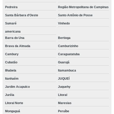
Pedreira
Região Metropolitana de Campinas
Santa Bárbara d'Oeste
Santo Antônio de Posse
Sumaré
Vinhedo
americana
Barra do Una
Bertioga
Brava da Almada
Camburizinho
Cambury
Caraguatatuba
Cubatão
Guarujá
Ilhabela
Itamambuca
Itanhaém
JUQUEÍ
Jardim Acapulco
Juquehy
Juréia
Litoral
Litoral Norte
Maresias
Mongaguá
Peruíbe