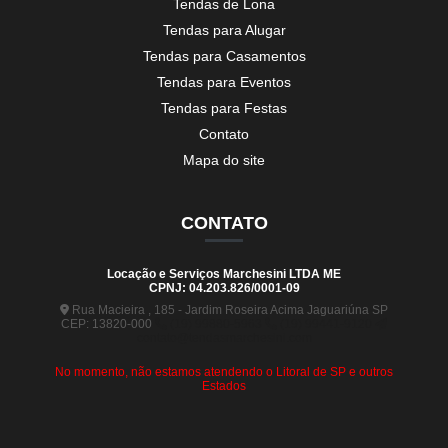
Tendas de Lona
Tendas para Alugar
Tendas para Casamentos
Tendas para Eventos
Tendas para Festas
Contato
Mapa do site
CONTATO
Locação e Serviços Marchesini LTDA ME
CPNJ: 04.203.826/0001-09
Rua Macieira , 185 - Jardim Roseira Acima Jaguariúna SP
CEP: 13820-000
(19) 99880-5963
(19) 99441-9120
contato@tendasmarchesini.com
No momento, não estamos atendendo o Litoral de SP e outros
Estados