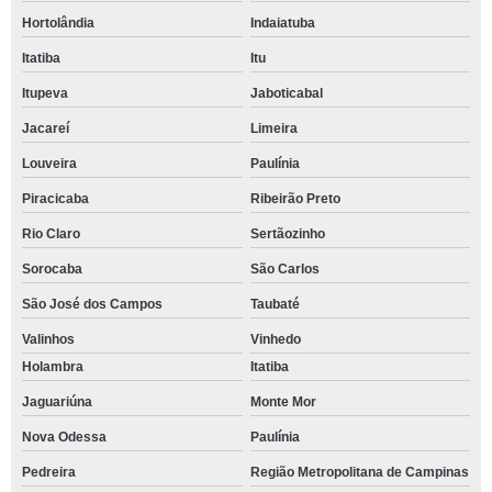
Hortolândia
Indaiatuba
Itatiba
Itu
Itupeva
Jaboticabal
Jacareí
Limeira
Louveira
Paulínia
Piracicaba
Ribeirão Preto
Rio Claro
Sertãozinho
Sorocaba
São Carlos
São José dos Campos
Taubaté
Valinhos
Vinhedo
Holambra
Itatiba
Jaguariúna
Monte Mor
Nova Odessa
Paulínia
Pedreira
Região Metropolitana de Campinas