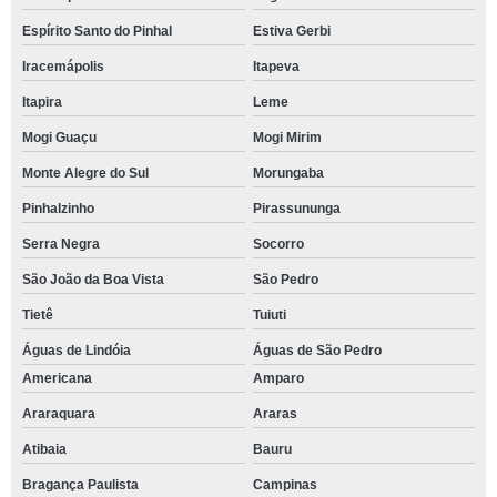
Espírito Santo do Pinhal
Estiva Gerbi
Iracemápolis
Itapeva
Itapira
Leme
Mogi Guaçu
Mogi Mirim
Monte Alegre do Sul
Morungaba
Pinhalzinho
Pirassununga
Serra Negra
Socorro
São João da Boa Vista
São Pedro
Tietê
Tuiuti
Águas de Lindóia
Águas de São Pedro
Americana
Amparo
Araraquara
Araras
Atibaia
Bauru
Bragança Paulista
Campinas