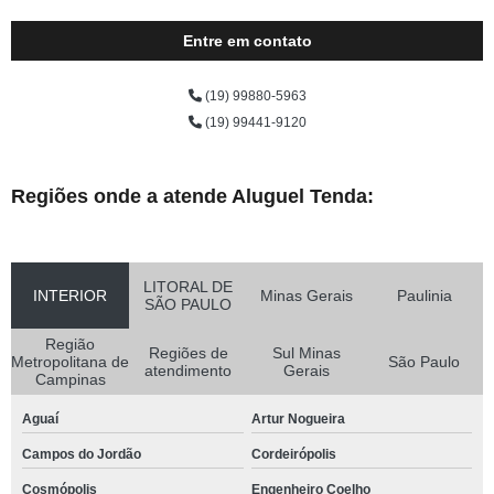
Entre em contato
(19) 99880-5963
(19) 99441-9120
Regiões onde a atende Aluguel Tenda:
LITORAL DE
INTERIOR
Minas Gerais
Paulinia
SÃO PAULO
Região
Regiões de
Sul Minas
Metropolitana de
São Paulo
atendimento
Gerais
Campinas
Aguaí
Artur Nogueira
Campos do Jordão
Cordeirópolis
Cosmópolis
Engenheiro Coelho