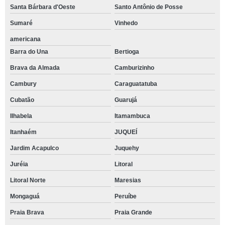
Santa Bárbara d'Oeste
Santo Antônio de Posse
Sumaré
Vinhedo
americana
Barra do Una
Bertioga
Brava da Almada
Camburizinho
Cambury
Caraguatatuba
Cubatão
Guarujá
Ilhabela
Itamambuca
Itanhaém
JUQUEÍ
Jardim Acapulco
Juquehy
Juréia
Litoral
Litoral Norte
Maresias
Mongaguá
Peruíbe
Praia Brava
Praia Grande