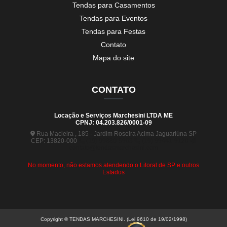
Tendas para Casamentos
Tendas para Eventos
Tendas para Festas
Contato
Mapa do site
CONTATO
Locação e Serviços Marchesini LTDA ME
CPNJ: 04.203.826/0001-09
Rua Macieira , 185 - Jardim Roseira Acima Jaguariúna SP
CEP: 13820-000
(19) 99880-5963
(19) 99441-9120
contato@tendasmarchesini.com
No momento, não estamos atendendo o Litoral de SP e outros
Estados
Copyright © TENDAS MARCHESINI. (Lei 9610 de 19/02/1998)