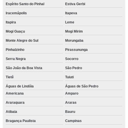
Espírito Santo do Pinhal
Estiva Gerbi
Iracemápolis
Itapeva
Itapira
Leme
Mogi Guaçu
Mogi Mirim
Monte Alegre do Sul
Morungaba
Pinhalzinho
Pirassununga
Serra Negra
Socorro
São João da Boa Vista
São Pedro
Tietê
Tuiuti
Águas de Lindóia
Águas de São Pedro
Americana
Amparo
Araraquara
Araras
Atibaia
Bauru
Bragança Paulista
Campinas