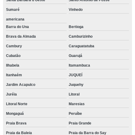
Santa Bárbara d'Oeste
Santo Antônio de Posse
Sumaré
Vinhedo
americana
Barra do Una
Bertioga
Brava da Almada
Camburizinho
Cambury
Caraguatatuba
Cubatão
Guarujá
Ilhabela
Itamambuca
Itanhaém
JUQUEÍ
Jardim Acapulco
Juquehy
Juréia
Litoral
Litoral Norte
Maresias
Mongaguá
Peruíbe
Praia Brava
Praia Grande
Praia da Baleia
Praia da Barra do Say