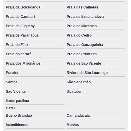
Praia da Boiçucanga
Praia das Calhetas
Praia de Camburi
Praia de Itaquitanduva
Praia de Juquehy
Praia de Maresias
Praia de Paranapuã
Praia do Cedro
Praia do Félix
Praia do Ganzaguinha
Praia do Itararé
Praia do Prumirim
Praia dos Milionários
Prais de São Vicente
Puruba
Riviera de São Lourenço
Santos
São Sebastião
São Vicente
Ubatuba
litoral paulista
Betel
Bueno Brandão
Camanducaia
Inconfidentes
Munhoz