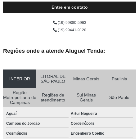
Entre em contato
(19) 99880-5963
(19) 99441-9120
Regiões onde a atende Aluguel Tenda:
LITORAL DE
INTERIOR
Minas Gerais
Paulinia
SÃO PAULO
Região
Regiões de
Sul Minas
Metropolitana de
São Paulo
atendimento
Gerais
Campinas
Aguaí
Artur Nogueira
Campos do Jordão
Cordeirópolis
Cosmópolis
Engenheiro Coelho