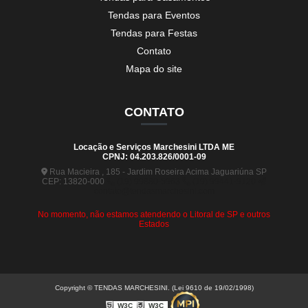
Tendas para Eventos
Tendas para Festas
Contato
Mapa do site
CONTATO
Locação e Serviços Marchesini LTDA ME
CPNJ: 04.203.826/0001-09
Rua Macieira , 185 - Jardim Roseira Acima Jaguariúna SP
CEP: 13820-000
(19) 99880-5963
(19) 99441-9120
contato@tendasmarchesini.com
No momento, não estamos atendendo o Litoral de SP e outros
Estados
Copyright © TENDAS MARCHESINI. (Lei 9610 de 19/02/1998)
W3C
W3C