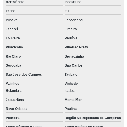
Hortolândia
Indaiatuba
Itatiba
Itu
Itupeva
Jaboticabal
Jacareí
Limeira
Louveira
Paulínia
Piracicaba
Ribeirão Preto
Rio Claro
Sertãozinho
Sorocaba
São Carlos
São José dos Campos
Taubaté
Valinhos
Vinhedo
Holambra
Itatiba
Jaguariúna
Monte Mor
Nova Odessa
Paulínia
Pedreira
Região Metropolitana de Campinas