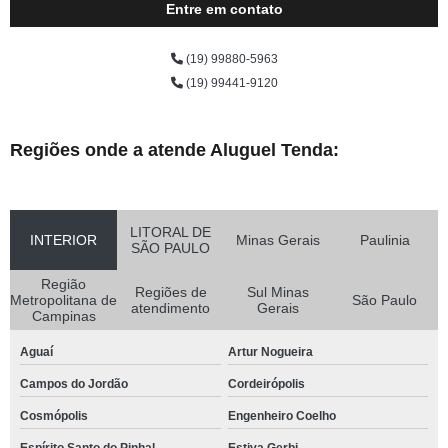
Entre em contato
(19) 99880-5963
(19) 99441-9120
Regiões onde a atende Aluguel Tenda:
LITORAL DE
INTERIOR
Minas Gerais
Paulinia
SÃO PAULO
Região
Regiões de
Sul Minas
Metropolitana de
São Paulo
atendimento
Gerais
Campinas
Aguaí
Artur Nogueira
Campos do Jordão
Cordeirópolis
Cosmópolis
Engenheiro Coelho