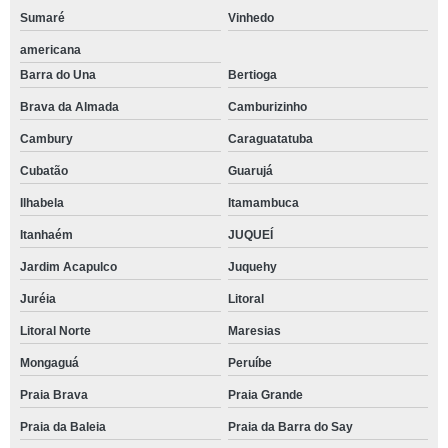
Sumaré
Vinhedo
americana
Barra do Una
Bertioga
Brava da Almada
Camburizinho
Cambury
Caraguatatuba
Cubatão
Guarujá
Ilhabela
Itamambuca
Itanhaém
JUQUEÍ
Jardim Acapulco
Juquehy
Juréia
Litoral
Litoral Norte
Maresias
Mongaguá
Peruíbe
Praia Brava
Praia Grande
Praia da Baleia
Praia da Barra do Say