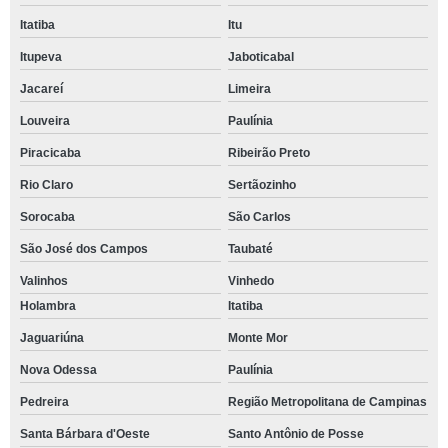
Itatiba
Itu
Itupeva
Jaboticabal
Jacareí
Limeira
Louveira
Paulínia
Piracicaba
Ribeirão Preto
Rio Claro
Sertãozinho
Sorocaba
São Carlos
São José dos Campos
Taubaté
Valinhos
Vinhedo
Holambra
Itatiba
Jaguariúna
Monte Mor
Nova Odessa
Paulínia
Pedreira
Região Metropolitana de Campinas
Santa Bárbara d'Oeste
Santo Antônio de Posse