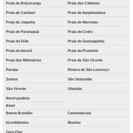
Praia da Boiçucanga
Praia das Calhetas
Praia de Camburi
Praia de Itaquitanduva
Praia de Juquehy
Praia de Maresias
Praia de Paranapuã
Praia do Cedro
Praia do Félix
Praia do Ganzaguinha
Praia do Itararé
Praia do Prumirim
Praia dos Milionários
Prais de São Vicente
Puruba
Riviera de São Lourenço
Santos
São Sebastião
São Vicente
Ubatuba
litoral paulista
Betel
Bueno Brandão
Camanducaia
Inconfidentes
Munhoz
Ouro Fino