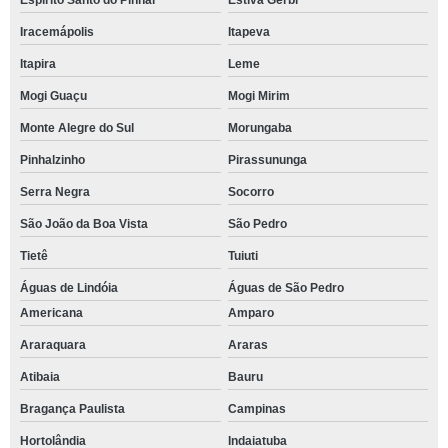
Espírito Santo do Pinhal
Estiva Gerbi
Iracemápolis
Itapeva
Itapira
Leme
Mogi Guaçu
Mogi Mirim
Monte Alegre do Sul
Morungaba
Pinhalzinho
Pirassununga
Serra Negra
Socorro
São João da Boa Vista
São Pedro
Tietê
Tuiuti
Águas de Lindóia
Águas de São Pedro
Americana
Amparo
Araraquara
Araras
Atibaia
Bauru
Bragança Paulista
Campinas
Hortolândia
Indaiatuba