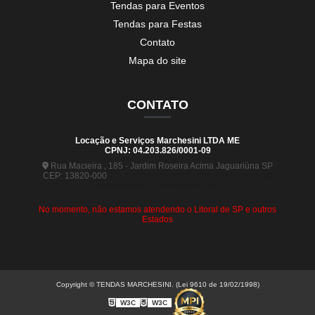
Tendas para Eventos
Tendas para Festas
Contato
Mapa do site
CONTATO
Locação e Serviços Marchesini LTDA ME
CPNJ: 04.203.826/0001-09
Rua Macieira , 185 - Jardim Roseira Acima Jaguariúna SP
CEP: 13820-000
(19) 99880-5963
(19) 99441-9120
contato@tendasmarchesini.com
No momento, não estamos atendendo o Litoral de SP e outros
Estados
Copyright © TENDAS MARCHESINI. (Lei 9610 de 19/02/1998)
W3C
W3C