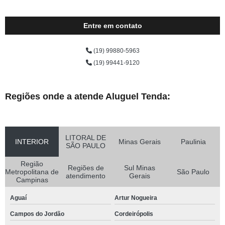
Entre em contato
(19) 99880-5963
(19) 99441-9120
Regiões onde a atende Aluguel Tenda:
LITORAL DE
INTERIOR
Minas Gerais
Paulinia
SÃO PAULO
Região
Regiões de
Sul Minas
Metropolitana de
São Paulo
atendimento
Gerais
Campinas
Aguaí
Artur Nogueira
Campos do Jordão
Cordeirópolis