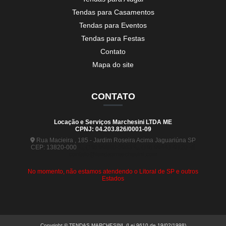
Tendas para Casamentos
Tendas para Eventos
Tendas para Festas
Contato
Mapa do site
CONTATO
Locação e Serviços Marchesini LTDA ME
CPNJ: 04.203.826/0001-09
Rua Macieira , 185 - Jardim Roseira Acima Jaguariúna SP
CEP: 13820-000
(19) 99880-5963
(19) 99441-9120
contato@tendasmarchesini.com
No momento, não estamos atendendo o Litoral de SP e outros
Estados
Copyright © TENDAS MARCHESINI. (Lei 9610 de 19/02/1998)