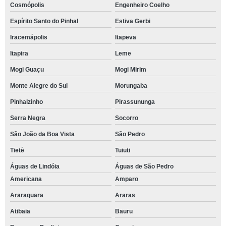
Cosmópolis
Engenheiro Coelho
Espírito Santo do Pinhal
Estiva Gerbi
Iracemápolis
Itapeva
Itapira
Leme
Mogi Guaçu
Mogi Mirim
Monte Alegre do Sul
Morungaba
Pinhalzinho
Pirassununga
Serra Negra
Socorro
São João da Boa Vista
São Pedro
Tietê
Tuiuti
Águas de Lindóia
Águas de São Pedro
Americana
Amparo
Araraquara
Araras
Atibaia
Bauru