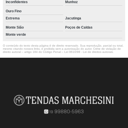
Inconfidentes
Munhoz
Ouro Fino
Extrema
Jacutinga
Monte Sião
Poços de Caldas
Monte verde
O conteúdo do texto desta página é de direito reservado. Sua reprodução, parcial ou total,
mesmo citando nossos links, é proibida sem a autorização do autor. Crime de violação de
direito autoral – artigo 184 do Código Penal –
Lei 9610/98 - Lei de direitos autorais
.