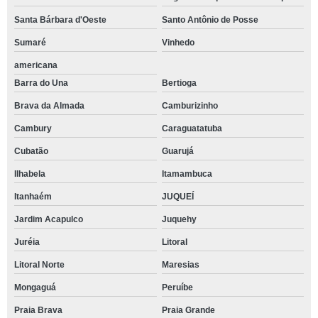
Santa Bárbara d'Oeste
Santo Antônio de Posse
Sumaré
Vinhedo
americana
Barra do Una
Bertioga
Brava da Almada
Camburizinho
Cambury
Caraguatatuba
Cubatão
Guarujá
Ilhabela
Itamambuca
Itanhaém
JUQUEÍ
Jardim Acapulco
Juquehy
Juréia
Litoral
Litoral Norte
Maresias
Mongaguá
Peruíbe
Praia Brava
Praia Grande