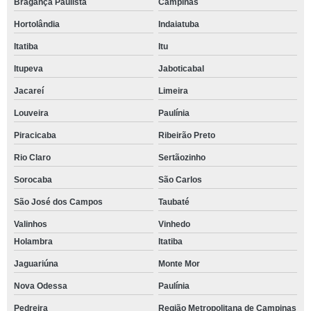
Bragança Paulista
Campinas
Hortolândia
Indaiatuba
Itatiba
Itu
Itupeva
Jaboticabal
Jacareí
Limeira
Louveira
Paulínia
Piracicaba
Ribeirão Preto
Rio Claro
Sertãozinho
Sorocaba
São Carlos
São José dos Campos
Taubaté
Valinhos
Vinhedo
Holambra
Itatiba
Jaguariúna
Monte Mor
Nova Odessa
Paulínia
Pedreira
Região Metropolitana de Campinas