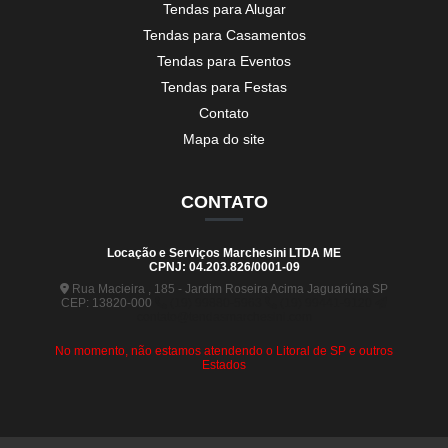
Tendas para Alugar
Tendas para Casamentos
Tendas para Eventos
Tendas para Festas
Contato
Mapa do site
CONTATO
Locação e Serviços Marchesini LTDA ME
CPNJ: 04.203.826/0001-09
Rua Macieira , 185 - Jardim Roseira Acima Jaguariúna SP
CEP: 13820-000
(19) 99880-5963
(19) 99441-9120
contato@tendasmarchesini.com
No momento, não estamos atendendo o Litoral de SP e outros
Estados