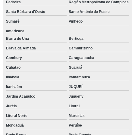
Pedreira
Região Metropolitana de Campinas
Santa Bárbara d'Oeste
Santo Antônio de Posse
Sumaré
Vinhedo
americana
Barra do Una
Bertioga
Brava da Almada
Camburizinho
Cambury
Caraguatatuba
Cubatão
Guarujá
Ilhabela
Itamambuca
Itanhaém
JUQUEÍ
Jardim Acapulco
Juquehy
Juréia
Litoral
Litoral Norte
Maresias
Mongaguá
Peruíbe