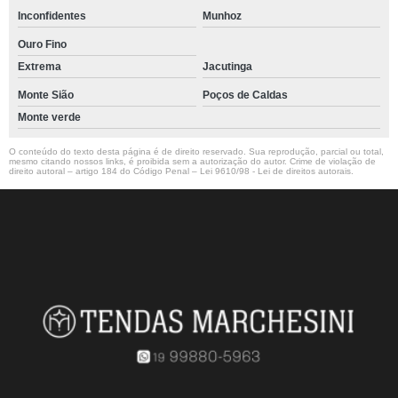
Inconfidentes
Munhoz
Ouro Fino
Extrema
Jacutinga
Monte Sião
Poços de Caldas
Monte verde
O conteúdo do texto desta página é de direito reservado. Sua reprodução, parcial ou total,
mesmo citando nossos links, é proibida sem a autorização do autor. Crime de violação de
direito autoral – artigo 184 do Código Penal –
Lei 9610/98 - Lei de direitos autorais
.