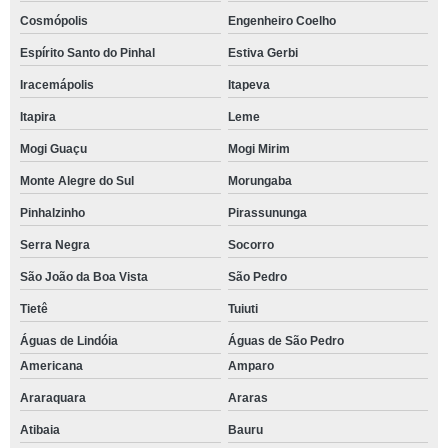
Cosmópolis
Engenheiro Coelho
Espírito Santo do Pinhal
Estiva Gerbi
Iracemápolis
Itapeva
Itapira
Leme
Mogi Guaçu
Mogi Mirim
Monte Alegre do Sul
Morungaba
Pinhalzinho
Pirassununga
Serra Negra
Socorro
São João da Boa Vista
São Pedro
Tietê
Tuiuti
Águas de Lindóia
Águas de São Pedro
Americana
Amparo
Araraquara
Araras
Atibaia
Bauru