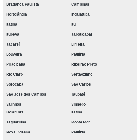
Bragança Paulista
Campinas
Hortolândia
Indaiatuba
Itatiba
Itu
Itupeva
Jaboticabal
Jacareí
Limeira
Louveira
Paulínia
Piracicaba
Ribeirão Preto
Rio Claro
Sertãozinho
Sorocaba
São Carlos
São José dos Campos
Taubaté
Valinhos
Vinhedo
Holambra
Itatiba
Jaguariúna
Monte Mor
Nova Odessa
Paulínia