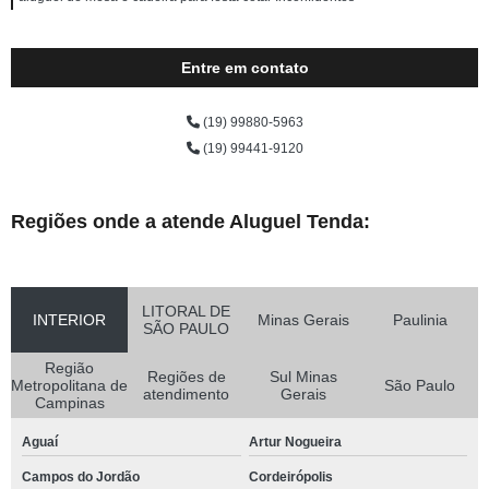
Entre em contato
(19) 99880-5963
(19) 99441-9120
Regiões onde a atende Aluguel Tenda:
LITORAL DE
INTERIOR
Minas Gerais
Paulinia
SÃO PAULO
Região
Regiões de
Sul Minas
Metropolitana de
São Paulo
atendimento
Gerais
Campinas
Aguaí
Artur Nogueira
Campos do Jordão
Cordeirópolis