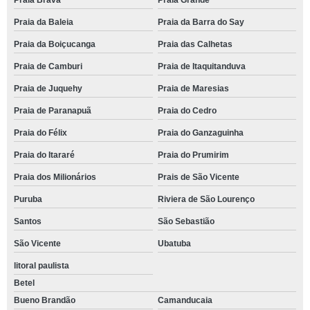
Praia Brava
Praia Grande
Praia da Baleia
Praia da Barra do Say
Praia da Boiçucanga
Praia das Calhetas
Praia de Camburi
Praia de Itaquitanduva
Praia de Juquehy
Praia de Maresias
Praia de Paranapuã
Praia do Cedro
Praia do Félix
Praia do Ganzaguinha
Praia do Itararé
Praia do Prumirim
Praia dos Milionários
Prais de São Vicente
Puruba
Riviera de São Lourenço
Santos
São Sebastião
São Vicente
Ubatuba
litoral paulista
Betel
Bueno Brandão
Camanducaia