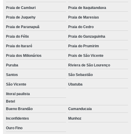
Praia de Camburi
Praia de Itaquitanduva
Praia de Juquehy
Praia de Maresias
Praia de Paranapuã
Praia do Cedro
Praia do Félix
Praia do Ganzaguinha
Praia do Itararé
Praia do Prumirim
Praia dos Milionários
Prais de São Vicente
Puruba
Riviera de São Lourenço
Santos
São Sebastião
São Vicente
Ubatuba
litoral paulista
Betel
Bueno Brandão
Camanducaia
Inconfidentes
Munhoz
Ouro Fino