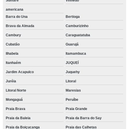
Sumaré
Vinhedo
americana
Barra do Una
Bertioga
Brava da Almada
Camburizinho
Cambury
Caraguatatuba
Cubatão
Guarujá
Ilhabela
Itamambuca
Itanhaém
JUQUEÍ
Jardim Acapulco
Juquehy
Juréia
Litoral
Litoral Norte
Maresias
Mongaguá
Peruíbe
Praia Brava
Praia Grande
Praia da Baleia
Praia da Barra do Say
Praia da Boiçucanga
Praia das Calhetas