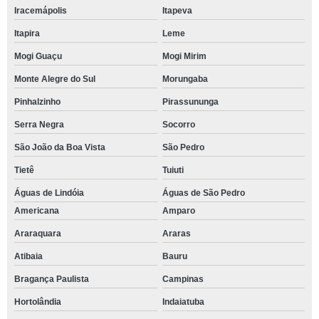
Iracemápolis
Itapeva
Itapira
Leme
Mogi Guaçu
Mogi Mirim
Monte Alegre do Sul
Morungaba
Pinhalzinho
Pirassununga
Serra Negra
Socorro
São João da Boa Vista
São Pedro
Tietê
Tuiuti
Águas de Lindóia
Águas de São Pedro
Americana
Amparo
Araraquara
Araras
Atibaia
Bauru
Bragança Paulista
Campinas
Hortolândia
Indaiatuba