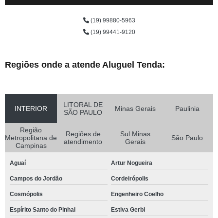
(19) 99880-5963
(19) 99441-9120
Regiões onde a atende Aluguel Tenda:
LITORAL DE
INTERIOR
Minas Gerais
Paulinia
SÃO PAULO
Região
Regiões de
Sul Minas
Metropolitana de
São Paulo
atendimento
Gerais
Campinas
Aguaí
Artur Nogueira
Campos do Jordão
Cordeirópolis
Cosmópolis
Engenheiro Coelho
Espírito Santo do Pinhal
Estiva Gerbi