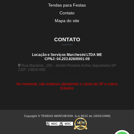
Tendas para Festas
Contato
Mapa do site
CONTATO
Locação e Serviços Marchesini LTDA ME
CPNJ: 04.203.826/0001-09
Rua Macieira , 185 - Jardim Roseira Acima Jaguariúna SP
CEP: 13820-000
(19) 99880-5963
(19) 99441-9120
contato@tendasmarchesini.com
No momento, não estamos atendendo o Litoral de SP e outros
Estados
Copyright © TENDAS MARCHESINI. (Lei 9610 de 19/02/1998)
W3C
W3C