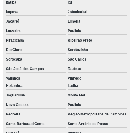
Itatiba
Itu
Itupeva
Jaboticabal
Jacareí
Limeira
Louveira
Paulínia
Piracicaba
Ribeirão Preto
Rio Claro
Sertãozinho
Sorocaba
São Carlos
São José dos Campos
Taubaté
Valinhos
Vinhedo
Holambra
Itatiba
Jaguariúna
Monte Mor
Nova Odessa
Paulínia
Pedreira
Região Metropolitana de Campinas
Santa Bárbara d'Oeste
Santo Antônio de Posse