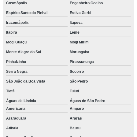
Cosmópolis
Engenheiro Coelho
Espírito Santo do Pinhal
Estiva Gerbi
Iracemápolis
Itapeva
Itapira
Leme
Mogi Guaçu
Mogi Mirim
Monte Alegre do Sul
Morungaba
Pinhalzinho
Pirassununga
Serra Negra
Socorro
São João da Boa Vista
São Pedro
Tietê
Tuiuti
Águas de Lindóia
Águas de São Pedro
Americana
Amparo
Araraquara
Araras
Atibaia
Bauru