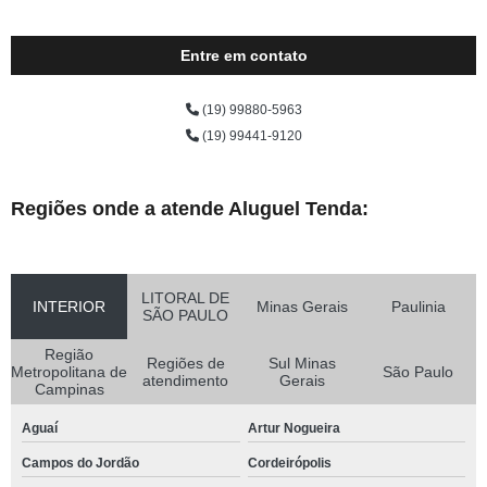
Entre em contato
(19) 99880-5963
(19) 99441-9120
Regiões onde a atende Aluguel Tenda:
LITORAL DE
INTERIOR
Minas Gerais
Paulinia
SÃO PAULO
Região
Regiões de
Sul Minas
Metropolitana de
São Paulo
atendimento
Gerais
Campinas
Aguaí
Artur Nogueira
Campos do Jordão
Cordeirópolis