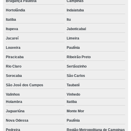
Bragança Paulista
Campinas
Hortolândia
Indaiatuba
Itatiba
Itu
Itupeva
Jaboticabal
Jacareí
Limeira
Louveira
Paulínia
Piracicaba
Ribeirão Preto
Rio Claro
Sertãozinho
Sorocaba
São Carlos
São José dos Campos
Taubaté
Valinhos
Vinhedo
Holambra
Itatiba
Jaguariúna
Monte Mor
Nova Odessa
Paulínia
Pedreira
Região Metropolitana de Campinas