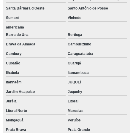
Santa Bárbara d'Oeste
Santo Antônio de Posse
Sumaré
Vinhedo
americana
Barra do Una
Bertioga
Brava da Almada
Camburizinho
Cambury
Caraguatatuba
Cubatão
Guarujá
Ilhabela
Itamambuca
Itanhaém
JUQUEÍ
Jardim Acapulco
Juquehy
Juréia
Litoral
Litoral Norte
Maresias
Mongaguá
Peruíbe
Praia Brava
Praia Grande