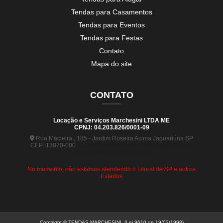
Tendas para Casamentos
Tendas para Eventos
Tendas para Festas
Contato
Mapa do site
CONTATO
Locação e Serviços Marchesini LTDA ME
CPNJ: 04.203.826/0001-09
Rua Macieira , 185 - Jardim Roseira Acima Jaguariúna SP
CEP: 13820-000
(19) 99880-5963
(19) 99441-9120
contato@tendasmarchesini.com
No momento, não estamos atendendo o Litoral de SP e outros
Estados
Copyright © TENDAS MARCHESINI. (Lei 9610 de 19/02/1998)