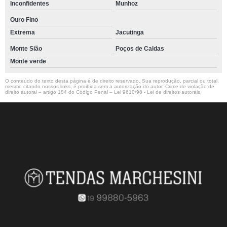
Inconfidentes
Munhoz
Ouro Fino
Extrema
Jacutinga
Monte Sião
Poços de Caldas
Monte verde
O conteúdo do texto desta página é de direito reservado. Sua reprodução, parcial ou total,
mesmo citando nossos links, é proibida sem a autorização do autor. Crime de violação de
direito autoral – artigo 184 do Código Penal –
Lei 9610/98 - Lei de direitos autorais
.