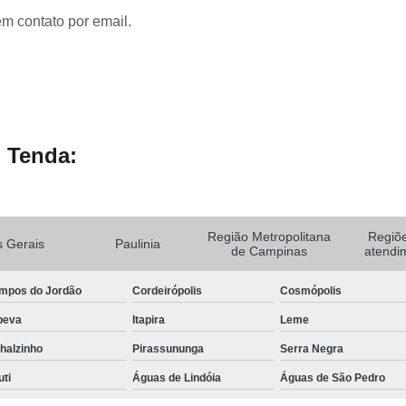
em contato por email.
 Tenda:
Região Metropolitana
Regiõ
 Gerais
Paulinia
de Campinas
atendi
mpos do Jordão
Cordeirópolis
Cosmópolis
peva
Itapira
Leme
halzinho
Pirassununga
Serra Negra
uti
Águas de Lindóia
Águas de São Pedro