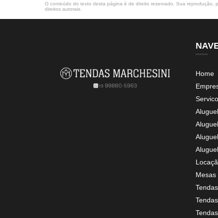
O conteúdo do texto desta página é de direito reservado. Sua reprodução, pa
direitos autorais
.
NAV
Home
Empre
Servic
Alugue
Alugue
Alugue
Alugue
Locaçã
Mesas 
Tendas
Tendas 
Tendas