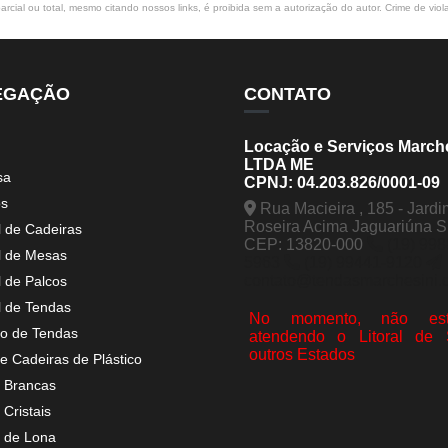
rcial ou total, mesmo citando nossos links, é proibida sem a autorização do autor. Crime de viol
EGAÇÃO
CONTATO
Locação e Serviços March
LTDA ME
sa
CPNJ: 04.203.826/0001-09
os
Rua Macieira , 185 - Jardi
Roseira Acima Jaguariúna 
l de Cadeiras
CEP: 13820-000
(19) 998
l de Mesas
5963
(19) 99441-9120
contato@tendasmarchesini.
l de Palcos
l de Tendas
No momento, não est
o de Tendas
atendendo o Litoral de
outros Estados
e Cadeiras de Plástico
 Brancas
Cristais
 de Lona