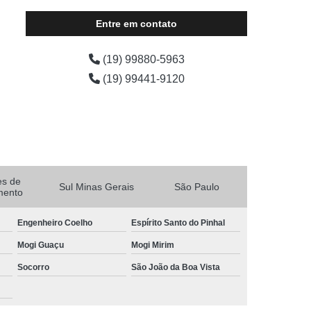
cadeira aluguel valor Jaguariúna
Entre em contato
(19) 99880-5963
(19) 99441-9120
es de
Sul Minas Gerais
São Paulo
mento
Engenheiro Coelho
Espírito Santo do Pinhal
Mogi Guaçu
Mogi Mirim
Socorro
São João da Boa Vista