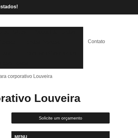
Estados!
l de Palcos
Aluguel de Tendas
Contato
lástico
Tendas Brancas
lugar
Tendas para Casamentos
 para Festas
ara corporativo Louveira
rativo Louveira
Solicite um orçamento
MENU