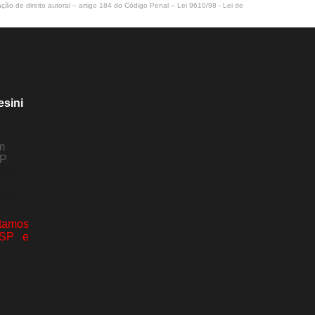
ação de direito autoral – artigo 184 do Código Penal –
Lei 9610/98 - Lei de
esini
m
SP
80-
com
amos
 SP e