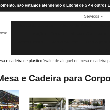
omento, não estamos atendendo o Litoral de SP e outros 
Servicos
Aluguel de Cadeiras
Aluguel de Mesas
Alugue
resa
Locação de Tendas
Mesas e Cadeiras de P
Tendas Cristais
Tendas de Lona
Tendas para A
Tendas para Eventos
Tendas
sa e cadeira de plástico
valor de aluguel de mesa e cadeira p
Mesa e Cadeira para Corpo