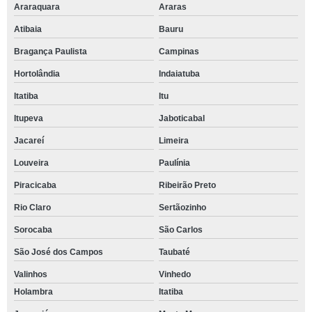
Araraquara
Araras
Atibaia
Bauru
Bragança Paulista
Campinas
Hortolândia
Indaiatuba
Itatiba
Itu
Itupeva
Jaboticabal
Jacareí
Limeira
Louveira
Paulínia
Piracicaba
Ribeirão Preto
Rio Claro
Sertãozinho
Sorocaba
São Carlos
São José dos Campos
Taubaté
Valinhos
Vinhedo
Holambra
Itatiba