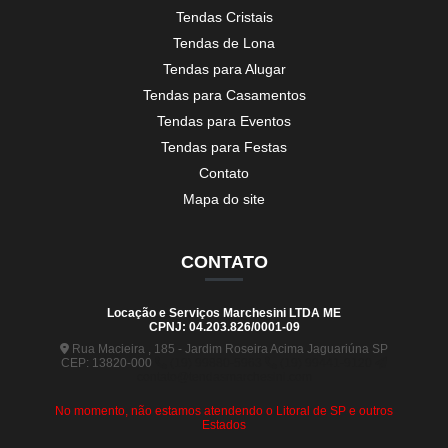
Tendas Cristais
Tendas de Lona
Tendas para Alugar
Tendas para Casamentos
Tendas para Eventos
Tendas para Festas
Contato
Mapa do site
CONTATO
Locação e Serviços Marchesini LTDA ME
CPNJ: 04.203.826/0001-09
Rua Macieira , 185 - Jardim Roseira Acima Jaguariúna SP
CEP: 13820-000
(19) 99880-5963
(19) 99441-9120
contato@tendasmarchesini.com
No momento, não estamos atendendo o Litoral de SP e outros
Estados