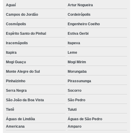
Aguaí
Artur Nogueira
Campos do Jordão
Cordeirópolis
Cosmópolis
Engenheiro Coelho
Espírito Santo do Pinhal
Estiva Gerbi
Iracemápolis
Itapeva
Itapira
Leme
Mogi Guaçu
Mogi Mirim
Monte Alegre do Sul
Morungaba
Pinhalzinho
Pirassununga
Serra Negra
Socorro
São João da Boa Vista
São Pedro
Tietê
Tuiuti
Águas de Lindóia
Águas de São Pedro
Americana
Amparo