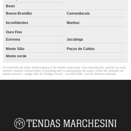
Betel
Bueno Brandão
Camanducaia
Inconfidentes
Munhoz
Ouro Fino
Extrema
Jacutinga
Monte Sião
Poços de Caldas
Monte verde
O conteúdo do texto desta página é de direito reservado. Sua reprodução, parcial ou total,
mesmo citando nossos links, é proibida sem a autorização do autor. Crime de violação de
direito autoral – artigo 184 do Código Penal –
Lei 9610/98 - Lei de direitos autorais
.