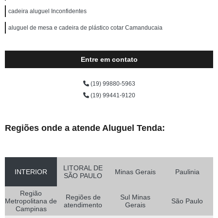
cadeira aluguel Inconfidentes
aluguel de mesa e cadeira de plástico cotar Camanducaia
Entre em contato
(19) 99880-5963
(19) 99441-9120
Regiões onde a atende Aluguel Tenda:
LITORAL DE
INTERIOR
Minas Gerais
Paulinia
SÃO PAULO
Região
Regiões de
Sul Minas
Metropolitana de
São Paulo
atendimento
Gerais
Campinas