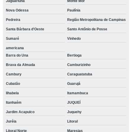
Jaguariúna
Monte Mor
Nova Odessa
Paulínia
Pedreira
Região Metropolitana de Campinas
Santa Bárbara d'Oeste
Santo Antônio de Posse
Sumaré
Vinhedo
americana
Barra do Una
Bertioga
Brava da Almada
Camburizinho
Cambury
Caraguatatuba
Cubatão
Guarujá
Ilhabela
Itamambuca
Itanhaém
JUQUEÍ
Jardim Acapulco
Juquehy
Juréia
Litoral
Litoral Norte
Maresias