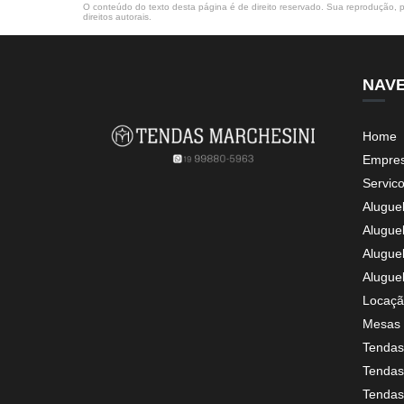
O conteúdo do texto desta página é de direito reservado. Sua reprodução, pa
direitos autorais
.
NAV
Home
Empre
Servic
Alugue
Alugue
Alugue
Alugue
Locaçã
Mesas 
Tendas
Tendas 
Tendas