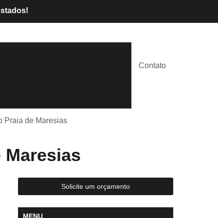
Estados!
l de Palcos
Aluguel de Tendas
Contato
lástico
Tendas Brancas
lugar
Tendas para Casamentos
 para Festas
o Praia de Maresias
e Maresias
Solicite um orçamento
MENU