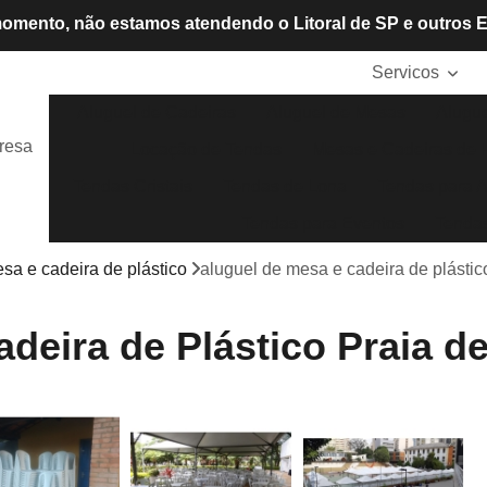
omento, não estamos atendendo o Litoral de SP e outros 
Servicos
Aluguel de Cadeiras
Aluguel de Mesas
Alugue
resa
Locação de Tendas
Mesas e Cadeiras de P
Tendas Cristais
Tendas de Lona
Tendas para A
Tendas para Eventos
Tendas
sa e cadeira de plástico
aluguel de mesa e cadeira de plástic
deira de Plástico Praia d