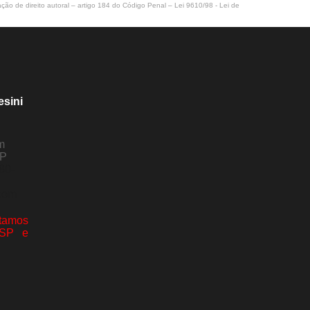
ação de direito autoral – artigo 184 do Código Penal –
Lei 9610/98 - Lei de
esini
m
SP
80-
com
amos
 SP e