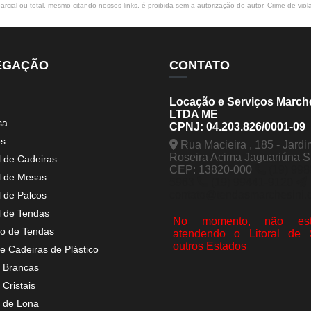
rcial ou total, mesmo citando nossos links, é proibida sem a autorização do autor. Crime de viol
EGAÇÃO
CONTATO
Locação e Serviços March
LTDA ME
sa
CPNJ: 04.203.826/0001-09
os
Rua Macieira , 185 - Jardi
Roseira Acima Jaguariúna 
l de Cadeiras
CEP: 13820-000
(19) 998
l de Mesas
5963
(19) 99441-9120
contato@tendasmarchesini.
l de Palcos
l de Tendas
No momento, não est
o de Tendas
atendendo o Litoral de
outros Estados
e Cadeiras de Plástico
 Brancas
Cristais
 de Lona