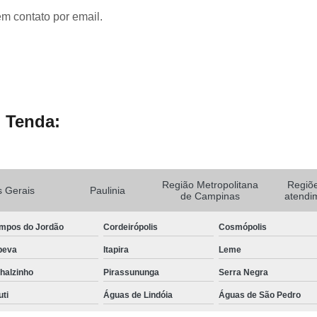
em contato por email.
 Tenda:
Região Metropolitana
Regiõ
 Gerais
Paulinia
de Campinas
atendi
mpos do Jordão
Cordeirópolis
Cosmópolis
peva
Itapira
Leme
halzinho
Pirassununga
Serra Negra
uti
Águas de Lindóia
Águas de São Pedro