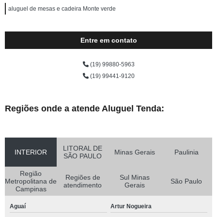
aluguel de mesas e cadeira Monte verde
Entre em contato
(19) 99880-5963
(19) 99441-9120
Regiões onde a atende Aluguel Tenda:
LITORAL DE
INTERIOR
Minas Gerais
Paulinia
SÃO PAULO
Região
Regiões de
Sul Minas
Metropolitana de
São Paulo
atendimento
Gerais
Campinas
Aguaí
Artur Nogueira