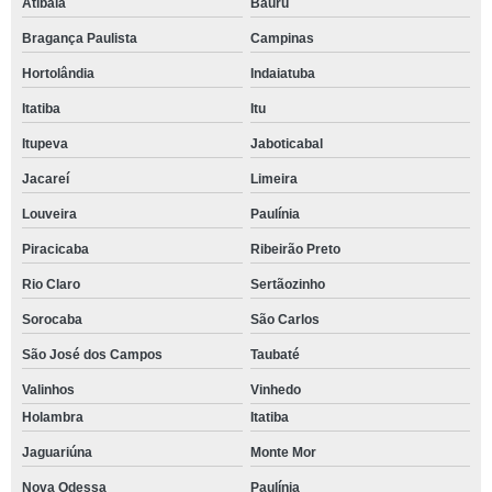
Atibaia
Bauru
Bragança Paulista
Campinas
Hortolândia
Indaiatuba
Itatiba
Itu
Itupeva
Jaboticabal
Jacareí
Limeira
Louveira
Paulínia
Piracicaba
Ribeirão Preto
Rio Claro
Sertãozinho
Sorocaba
São Carlos
São José dos Campos
Taubaté
Valinhos
Vinhedo
Holambra
Itatiba
Jaguariúna
Monte Mor
Nova Odessa
Paulínia