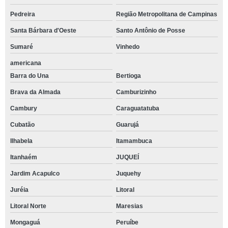
Pedreira
Região Metropolitana de Campinas
Santa Bárbara d'Oeste
Santo Antônio de Posse
Sumaré
Vinhedo
americana
Barra do Una
Bertioga
Brava da Almada
Camburizinho
Cambury
Caraguatatuba
Cubatão
Guarujá
Ilhabela
Itamambuca
Itanhaém
JUQUEÍ
Jardim Acapulco
Juquehy
Juréia
Litoral
Litoral Norte
Maresias
Mongaguá
Peruíbe