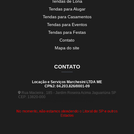
Tendas de Lona
Tendas para Alugar
Tendas para Casamentos
Tendas para Eventos
Tendas para Festas
Contato
Mapa do site
CONTATO
Locação e Serviços Marchesini LTDA ME
CPNJ: 04.203.826/0001-09
Rua Macieira , 185 - Jardim Roseira Acima Jaguariúna SP
CEP: 13820-000
(19) 99880-5963
(19) 99441-9120
contato@tendasmarchesini.com
No momento, não estamos atendendo o Litoral de SP e outros
Estados