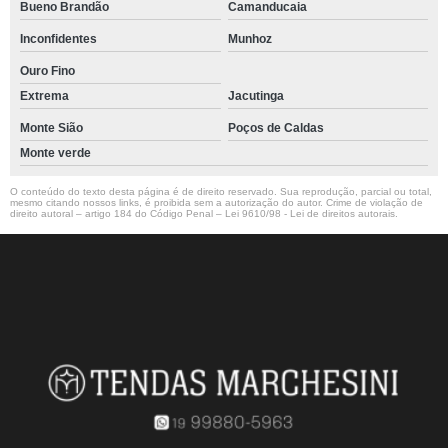
Bueno Brandão
Camanducaia
Inconfidentes
Munhoz
Ouro Fino
Extrema
Jacutinga
Monte Sião
Poços de Caldas
Monte verde
O conteúdo do texto desta página é de direito reservado. Sua reprodução, parcial ou total,
mesmo citando nossos links, é proibida sem a autorização do autor. Crime de violação de
direito autoral – artigo 184 do Código Penal –
Lei 9610/98 - Lei de direitos autorais
.