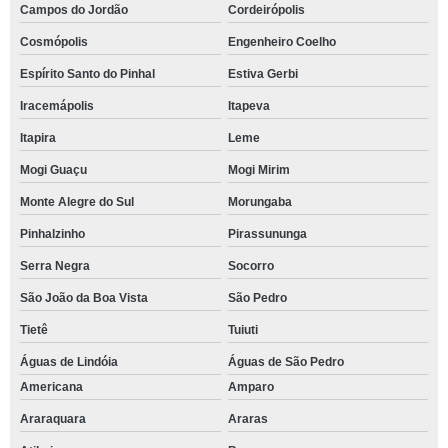
Campos do Jordão
Cordeirópolis
Cosmópolis
Engenheiro Coelho
Espírito Santo do Pinhal
Estiva Gerbi
Iracemápolis
Itapeva
Itapira
Leme
Mogi Guaçu
Mogi Mirim
Monte Alegre do Sul
Morungaba
Pinhalzinho
Pirassununga
Serra Negra
Socorro
São João da Boa Vista
São Pedro
Tietê
Tuiuti
Águas de Lindóia
Águas de São Pedro
Americana
Amparo
Araraquara
Araras