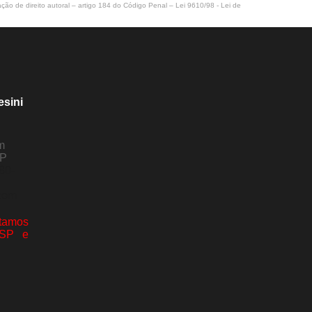
ação de direito autoral – artigo 184 do Código Penal –
Lei 9610/98 - Lei de
esini
m
SP
80-
com
amos
 SP e