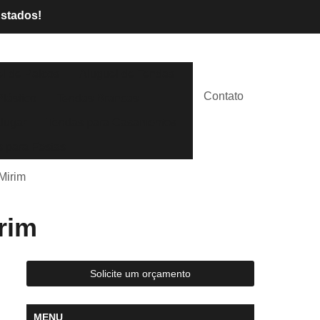
Estados!
l de Palcos
Aluguel de Tendas
Contato
lástico
Tendas Brancas
lugar
Tendas para Casamentos
 para Festas
Mirim
rim
Solicite um orçamento
MENU