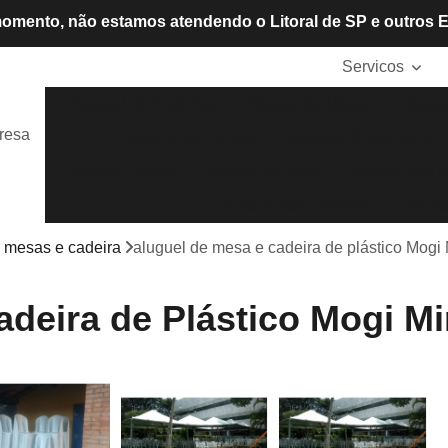
omento, não estamos atendendo o Litoral de SP e outros 
Servicos
Aluguel de Cadeiras
Aluguel de Mesas
Alugue
resa
Locação de Tendas
Mesas e Cadeiras de P
Tendas Cristais
Tendas de Lona
Tendas para A
Tendas para Eventos
Tendas
e mesas e cadeira
aluguel de mesa e cadeira de plástico Mogi 
adeira de Plástico Mogi Mi