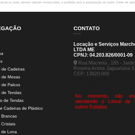
rcial ou total, mesmo citando nossos links, é proibida sem a autorização do autor. Crime de viol
EGAÇÃO
CONTATO
Locação e Serviços March
LTDA ME
sa
CPNJ: 04.203.826/0001-09
os
Rua Macieira , 185 - Jardi
Roseira Acima Jaguariúna 
l de Cadeiras
CEP: 13820-000
(19) 998
l de Mesas
5963
(19) 99441-9120
contato@tendasmarchesini.
l de Palcos
l de Tendas
No momento, não est
o de Tendas
atendendo o Litoral de
outros Estados
e Cadeiras de Plástico
 Brancas
Cristais
 de Lona