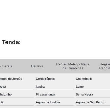
 Tenda:
Região Metropolitana
Regiõ
 Gerais
Paulinia
de Campinas
atendi
mpos do Jordão
Cordeirópolis
Cosmópolis
peva
Itapira
Leme
halzinho
Pirassununga
Serra Negra
uti
Águas de Lindóia
Águas de São Pedro