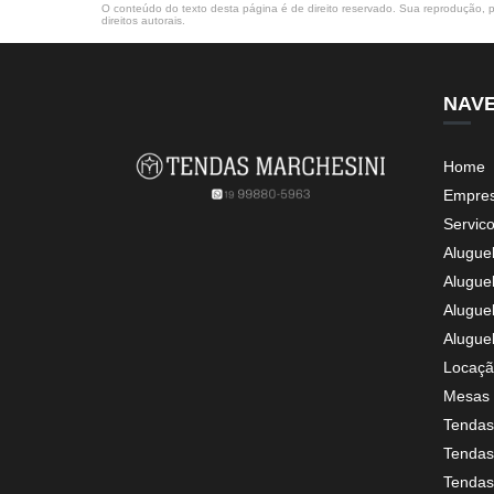
O conteúdo do texto desta página é de direito reservado. Sua reprodução, pa
direitos autorais
.
NAV
Home
Empre
Servic
Alugue
Alugue
Alugue
Alugue
Locaçã
Mesas 
Tendas
Tendas 
Tendas