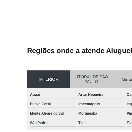
Regiões onde a atende Aluguel
LITORAL DE SÃO
INTERIOR
Minas
PAULO
Aguaí
Artur Nogueira
Ca
Estiva Gerbi
Iracemápolis
Ita
Monte Alegre do Sul
Morungaba
Pin
São Pedro
Tietê
Tui