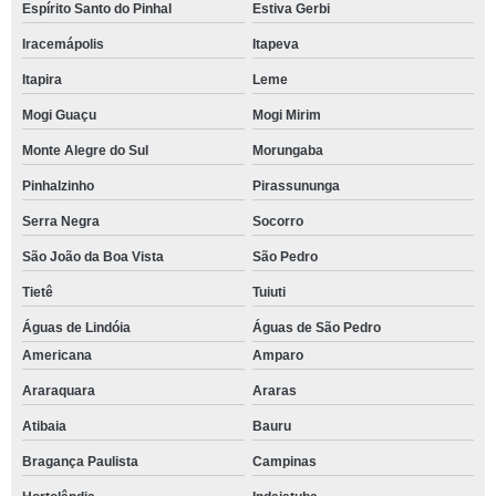
Espírito Santo do Pinhal
Estiva Gerbi
Iracemápolis
Itapeva
Itapira
Leme
Mogi Guaçu
Mogi Mirim
Monte Alegre do Sul
Morungaba
Pinhalzinho
Pirassununga
Serra Negra
Socorro
São João da Boa Vista
São Pedro
Tietê
Tuiuti
Águas de Lindóia
Águas de São Pedro
Americana
Amparo
Araraquara
Araras
Atibaia
Bauru
Bragança Paulista
Campinas