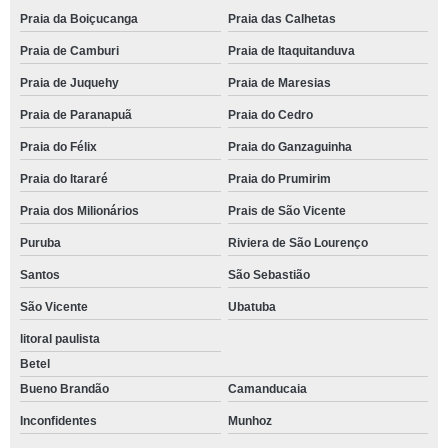
Praia da Boiçucanga
Praia das Calhetas
Praia de Camburi
Praia de Itaquitanduva
Praia de Juquehy
Praia de Maresias
Praia de Paranapuã
Praia do Cedro
Praia do Félix
Praia do Ganzaguinha
Praia do Itararé
Praia do Prumirim
Praia dos Milionários
Prais de São Vicente
Puruba
Riviera de São Lourenço
Santos
São Sebastião
São Vicente
Ubatuba
litoral paulista
Betel
Bueno Brandão
Camanducaia
Inconfidentes
Munhoz