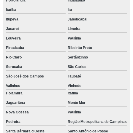
Hortolândia
Indaiatuba
Itatiba
Itu
Itupeva
Jaboticabal
Jacareí
Limeira
Louveira
Paulínia
Piracicaba
Ribeirão Preto
Rio Claro
Sertãozinho
Sorocaba
São Carlos
São José dos Campos
Taubaté
Valinhos
Vinhedo
Holambra
Itatiba
Jaguariúna
Monte Mor
Nova Odessa
Paulínia
Pedreira
Região Metropolitana de Campinas
Santa Bárbara d'Oeste
Santo Antônio de Posse