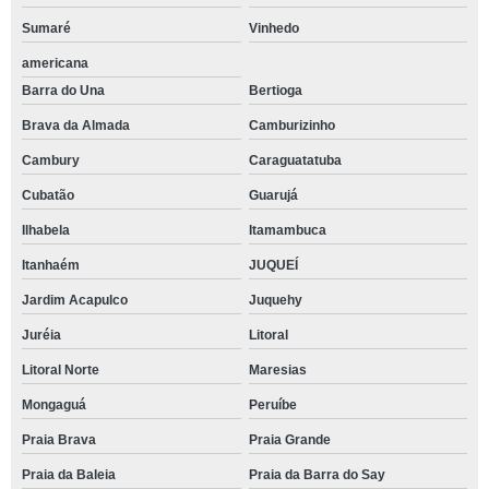
Sumaré
Vinhedo
americana
Barra do Una
Bertioga
Brava da Almada
Camburizinho
Cambury
Caraguatatuba
Cubatão
Guarujá
Ilhabela
Itamambuca
Itanhaém
JUQUEÍ
Jardim Acapulco
Juquehy
Juréia
Litoral
Litoral Norte
Maresias
Mongaguá
Peruíbe
Praia Brava
Praia Grande
Praia da Baleia
Praia da Barra do Say