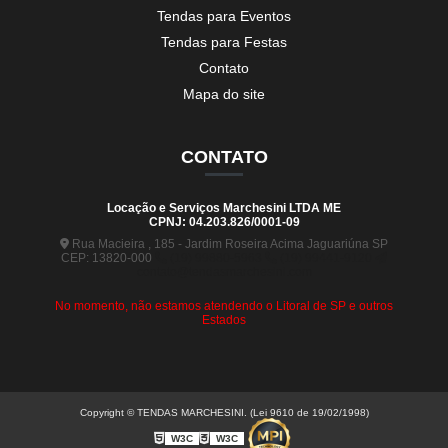
Tendas para Eventos
Tendas para Festas
Contato
Mapa do site
CONTATO
Locação e Serviços Marchesini LTDA ME
CPNJ: 04.203.826/0001-09
Rua Macieira , 185 - Jardim Roseira Acima Jaguariúna SP
CEP: 13820-000
(19) 99880-5963
(19) 99441-9120
contato@tendasmarchesini.com
No momento, não estamos atendendo o Litoral de SP e outros
Estados
Copyright © TENDAS MARCHESINI. (Lei 9610 de 19/02/1998)
W3C
W3C