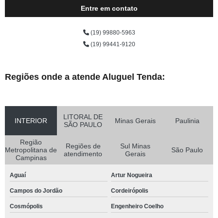
Entre em contato
(19) 99880-5963
(19) 99441-9120
Regiões onde a atende Aluguel Tenda:
LITORAL DE
INTERIOR
Minas Gerais
Paulinia
SÃO PAULO
Região
Regiões de
Sul Minas
Metropolitana de
São Paulo
atendimento
Gerais
Campinas
Aguaí
Artur Nogueira
Campos do Jordão
Cordeirópolis
Cosmópolis
Engenheiro Coelho