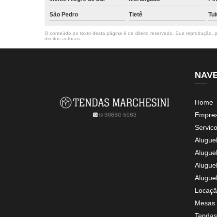
São Pedro
Tietê
Tui
O conteúdo do texto desta página é de direito reservado. Sua reprodução, pa
direitos autorais
.
NAV
Home
Empre
Servic
Alugue
Alugue
Alugue
Alugue
Locaçã
Mesas 
Tendas