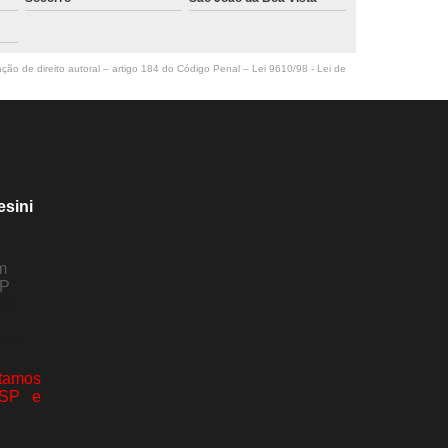
ação de direito autoral – artigo 184 do Código Penal –
Lei 9610/98 - Lei de
esini
m
SP
80-
com
amos
 SP e