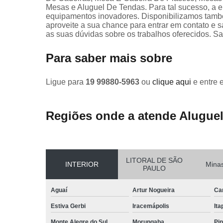
Mesas e Aluguel De Tendas. Para tal sucesso, a 
equipamentos inovadores. Disponibilizamos tamb
aproveite a sua chance para entrar em contato e 
as suas dúvidas sobre os trabalhos oferecidos. Sa
Para saber mais sobre
Ligue para
19 99880-5963
ou
clique aqui
e entre 
Regiões onde a atende Aluguel
LITORAL DE SÃO
INTERIOR
Minas
PAULO
Aguaí
Artur Nogueira
Ca
Estiva Gerbi
Iracemápolis
Ita
Monte Alegre do Sul
Morungaba
Pin