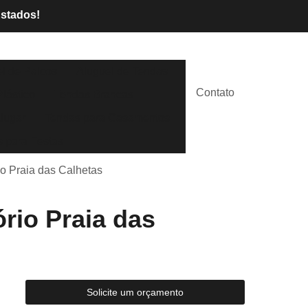
Estados!
l de Palcos
Aluguel de Tendas
Contato
lástico
Tendas Brancas
lugar
Tendas para Casamentos
 para Festas
io Praia das Calhetas
rio Praia das
Solicite um orçamento