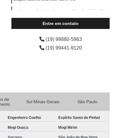
qual o preço de aluguel mesa e cadeira de plástico Artur
Nogueira
Entre em contato
(19) 99880-5963
(19) 99441-9120
es de
Sul Minas Gerais
São Paulo
mento
Engenheiro Coelho
Espírito Santo do Pinhal
Mogi Guaçu
Mogi Mirim
Socorro
São João da Boa Vista