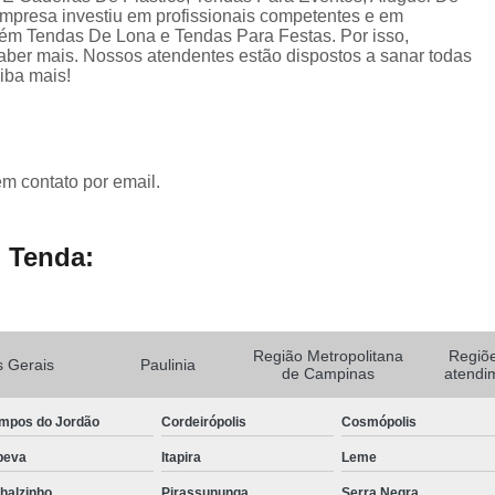
empresa investiu em profissionais competentes e em
ém Tendas De Lona e Tendas Para Festas. Por isso,
saber mais. Nossos atendentes estão dispostos a sanar todas
iba mais!
em contato por email.
 Tenda:
Região Metropolitana
Regiõ
 Gerais
Paulinia
de Campinas
atendi
mpos do Jordão
Cordeirópolis
Cosmópolis
peva
Itapira
Leme
halzinho
Pirassununga
Serra Negra