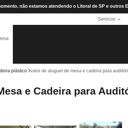
omento, não estamos atendendo o Litoral de SP e outros 
Servicos
Aluguel de Cadeiras
Aluguel de Mesas
Alugue
resa
Locação de Tendas
Mesas e Cadeiras de P
Tendas Cristais
Tendas de Lona
Tendas para A
Tendas para Eventos
Tendas
deira plástico
valor de aluguel de mesa e cadeira para auditór
Mesa e Cadeira para Auditó