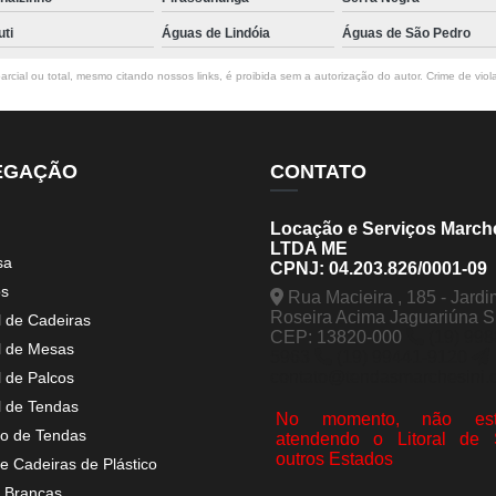
uti
Águas de Lindóia
Águas de São Pedro
rcial ou total, mesmo citando nossos links, é proibida sem a autorização do autor. Crime de viol
EGAÇÃO
CONTATO
Locação e Serviços March
LTDA ME
sa
CPNJ: 04.203.826/0001-09
os
Rua Macieira , 185 - Jardi
Roseira Acima Jaguariúna 
l de Cadeiras
CEP: 13820-000
(19) 998
l de Mesas
5963
(19) 99441-9120
contato@tendasmarchesini.
l de Palcos
l de Tendas
No momento, não est
o de Tendas
atendendo o Litoral de
outros Estados
e Cadeiras de Plástico
 Brancas