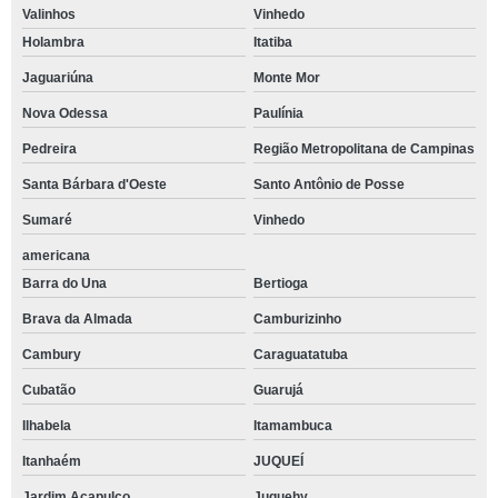
Valinhos
Vinhedo
Holambra
Itatiba
Jaguariúna
Monte Mor
Nova Odessa
Paulínia
Pedreira
Região Metropolitana de Campinas
Santa Bárbara d'Oeste
Santo Antônio de Posse
Sumaré
Vinhedo
americana
Barra do Una
Bertioga
Brava da Almada
Camburizinho
Cambury
Caraguatatuba
Cubatão
Guarujá
Ilhabela
Itamambuca
Itanhaém
JUQUEÍ
Jardim Acapulco
Juquehy