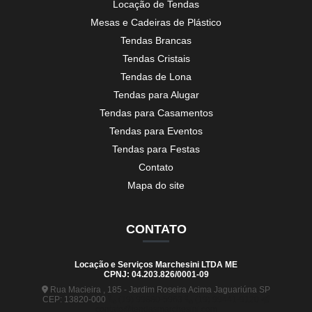
Locação de Tendas
Mesas e Cadeiras de Plástico
Tendas Brancas
Tendas Cristais
Tendas de Lona
Tendas para Alugar
Tendas para Casamentos
Tendas para Eventos
Tendas para Festas
Contato
Mapa do site
CONTATO
Locação e Serviços Marchesini LTDA ME
CPNJ: 04.203.826/0001-09
Rua Macieira , 185 - Jardim Roseira Acima Jaguariúna SP
CEP: 13820-000
(19) 99880-5963
(19) 99441-9120
contato@tendasmarchesini.com