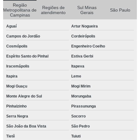
Região
Regiões de
Sul Minas
Metropolitana de
São Paulo
atendimento
Gerais
Campinas
Aguaí
Artur Nogueira
Campos do Jordão
Cordeirópolis
Cosmópolis
Engenheiro Coelho
Espírito Santo do Pinhal
Estiva Gerbi
Iracemápolis
Itapeva
Itapira
Leme
Mogi Guaçu
Mogi Mirim
Monte Alegre do Sul
Morungaba
Pinhalzinho
Pirassununga
Serra Negra
Socorro
São João da Boa Vista
São Pedro
Tietê
Tuiuti