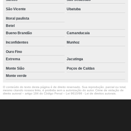
São Vicente
Ubatuba
litoral paulista
Betel
Bueno Brandão
Camanducaia
Inconfidentes
Munhoz
Ouro Fino
Extrema
Jacutinga
Monte Sião
Poços de Caldas
Monte verde
O conteúdo do texto desta página é de direito reservado. Sua reprodução, parcial ou total,
mesmo citando nossos links, é proibida sem a autorização do autor. Crime de violação de
direito autoral – artigo 184 do Código Penal –
Lei 9610/98 - Lei de direitos autorais
.