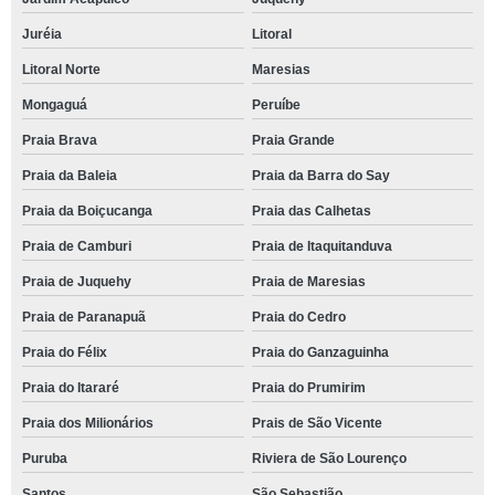
Juréia
Litoral
Litoral Norte
Maresias
Mongaguá
Peruíbe
Praia Brava
Praia Grande
Praia da Baleia
Praia da Barra do Say
Praia da Boiçucanga
Praia das Calhetas
Praia de Camburi
Praia de Itaquitanduva
Praia de Juquehy
Praia de Maresias
Praia de Paranapuã
Praia do Cedro
Praia do Félix
Praia do Ganzaguinha
Praia do Itararé
Praia do Prumirim
Praia dos Milionários
Prais de São Vicente
Puruba
Riviera de São Lourenço
Santos
São Sebastião