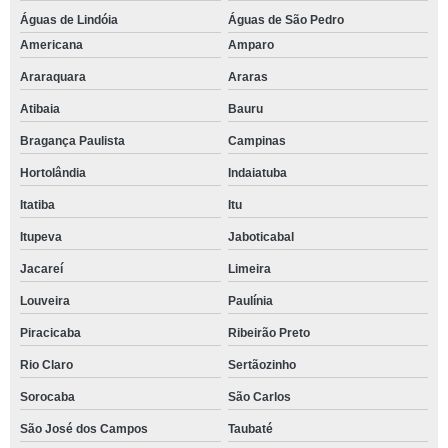
Águas de Lindóia
Águas de São Pedro
Americana
Amparo
Araraquara
Araras
Atibaia
Bauru
Bragança Paulista
Campinas
Hortolândia
Indaiatuba
Itatiba
Itu
Itupeva
Jaboticabal
Jacareí
Limeira
Louveira
Paulínia
Piracicaba
Ribeirão Preto
Rio Claro
Sertãozinho
Sorocaba
São Carlos
São José dos Campos
Taubaté