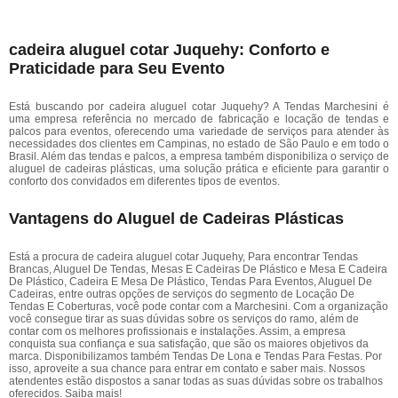
cadeira aluguel cotar Juquehy: Conforto e
Praticidade para Seu Evento
Está buscando por cadeira aluguel cotar Juquehy? A Tendas Marchesini é
uma empresa referência no mercado de fabricação e locação de tendas e
palcos para eventos, oferecendo uma variedade de serviços para atender às
necessidades dos clientes em Campinas, no estado de São Paulo e em todo o
Brasil. Além das tendas e palcos, a empresa também disponibiliza o serviço de
aluguel de cadeiras plásticas, uma solução prática e eficiente para garantir o
conforto dos convidados em diferentes tipos de eventos.
Vantagens do Aluguel de Cadeiras Plásticas
Está a procura de cadeira aluguel cotar Juquehy, Para encontrar Tendas
Brancas, Aluguel De Tendas, Mesas E Cadeiras De Plástico e Mesa E Cadeira
De Plástico, Cadeira E Mesa De Plástico, Tendas Para Eventos, Aluguel De
Cadeiras, entre outras opções de serviços do segmento de Locação De
Tendas E Coberturas, você pode contar com a Marchesini. Com a organização
você consegue tirar as suas dúvidas sobre os serviços do ramo, além de
contar com os melhores profissionais e instalações. Assim, a empresa
conquista sua confiança e sua satisfação, que são os maiores objetivos da
marca. Disponibilizamos também Tendas De Lona e Tendas Para Festas. Por
isso, aproveite a sua chance para entrar em contato e saber mais. Nossos
atendentes estão dispostos a sanar todas as suas dúvidas sobre os trabalhos
oferecidos. Saiba mais!